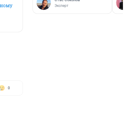
рному
Эксперт
0