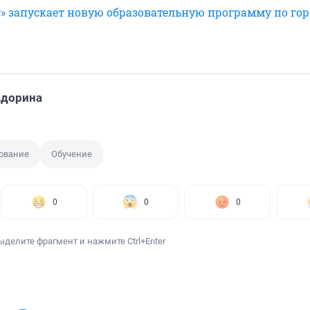
» запускает новую образовательную программу по го
адорина
ование
Обучение
0
0
0
ыделите фрагмент и нажмите Ctrl+Enter