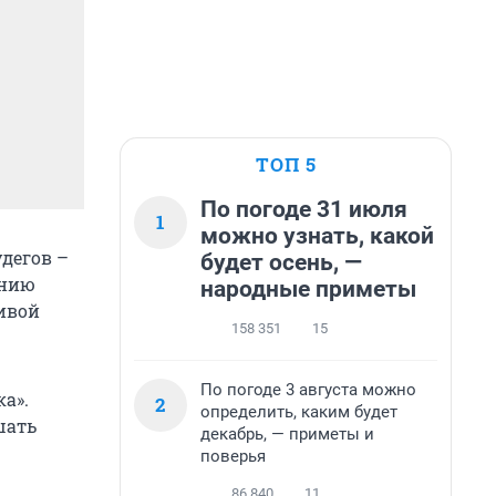
ТОП 5
По погоде 31 июля
1
можно узнать, какой
дегов –
будет осень, —
ению
народные приметы
ивой
158 351
15
По погоде 3 августа можно
а».
2
определить, каким будет
шать
декабрь, — приметы и
поверья
86 840
11