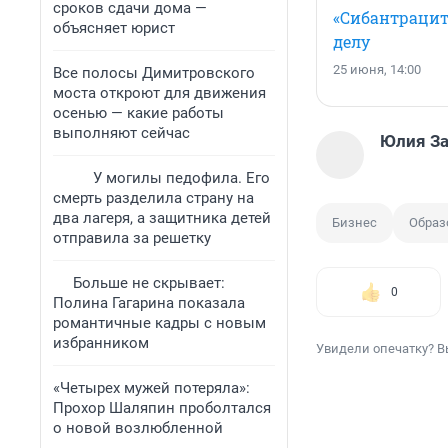
сроков сдачи дома —
«Сибантрацит
объясняет юрист
делу
25 июня, 14:00
Все полосы Димитровского
моста откроют для движения
осенью — какие работы
выполняют сейчас
Юлия З
У могилы педофила. Его
смерть разделила страну на
два лагеря, а защитника детей
Бизнес
Образ
отправила за решетку
Больше не скрывает:
0
Полина Гагарина показала
романтичные кадры с новым
избранником
Увидели опечатку? В
«Четырех мужей потеряла»:
Прохор Шаляпин проболтался
о новой возлюбленной