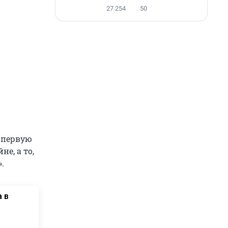
27 254
50
 первую
е, а то,
.
 в