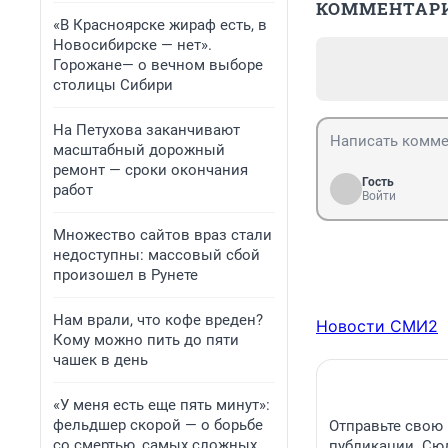
КОММЕНТАР
«В Красноярске жираф есть, в
Новосибирске — нет».
Горожане— о вечном выборе
столицы Сибири
На Петухова заканчивают
масштабный дорожный
ремонт — сроки окончания
Гость
работ
Войти
Множество сайтов враз стали
недоступны: массовый сбой
произошел в Рунете
Нам врали, что кофе вреден?
Новости СМИ2
Кому можно пить до пяти
чашек в день
«У меня есть еще пять минут»:
фельдшер скорой — о борьбе
Отправьте свою 
со смертью, самых сложных
публикации. Сюд