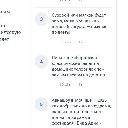
жным
Суровой или мягкой будет
к
3
зима, можно узнать по
 он
погоде 5 августа — важные
изическую
приметы
ляет
77 233
12
Пирожное «Картошка»:
4
классический рецепт в
домашних условиях с тем
самым вкусом из детства
30 218
13
Авиашоу в Мочище — 2026:
5
как добраться до аэродрома,
сколько стоят билеты и
полная программа
фестиваля «Вива Авиа!»