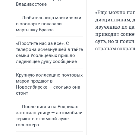
Владивостоке
«Еще можно на
Любительница маскировки:
дисциплинам, 
в зоопарке показали
изучению по дан
мартышку Бразза
приводит солне
суть, но и пояс
«Простите нас за всё». С
странам сокращ
телефона исчезнувшей в тайге
семьи Усольцевых пришло
леденящее душу сообщение
Крупную коллекцию почтовых
марок продают в
Новосибирске — сколько она
стоит
После ливня на Родниках
затопило улицу — автомобили
теряют в огромной луже
госномера