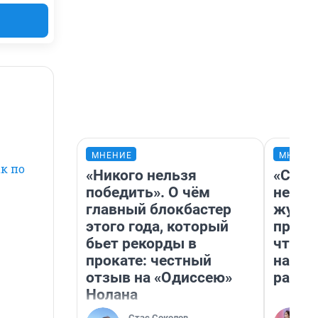
МНЕНИЕ
МНЕНИ
к по
«Никого нельзя
«Сним
победить». О чём
немед
главный блокбастер
журна
этого года, который
пришл
бьет рекорды в
чтобы
прокате: честный
на чт
отзыв на «Одиссею»
ради 
Нолана
Стас Соколов