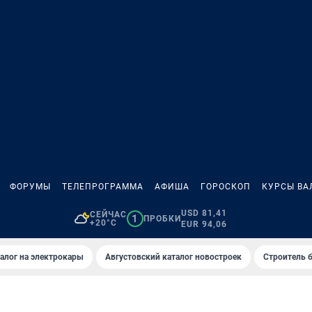
ФОРУМЫ
ТЕЛЕПРОГРАММА
АФИША
ГОРОСКОП
КУРСЫ ВА
USD 81,41
СЕЙЧАС
1
ПРОБКИ
+20°C
EUR 94,06
алог на электрокары
Августовский каталог новостроек
Строитель б