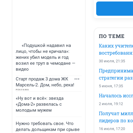
ПО ТЕМЕ
Каких учител
«Подушкой надавил на
лицо, чтобы не кричала»:
востребован
жених убил модель и год
30 июля, 21:35
возил ее труп в чемодане —
видео
Предпринимат
стратегии ра
Старт продаж 3 дома ЖК
Марсель-2. Дом, небо, река!
5 июня, 17:35
Началось исс
«Ну вот и всё»: звезда
«Дома-2» развелась с
2 июля, 19:12
молодым мужем
Получат милл
лидеров по к
Нужно требовать свое. Что
16 июля, 17:20
делать дольщикам при срыве