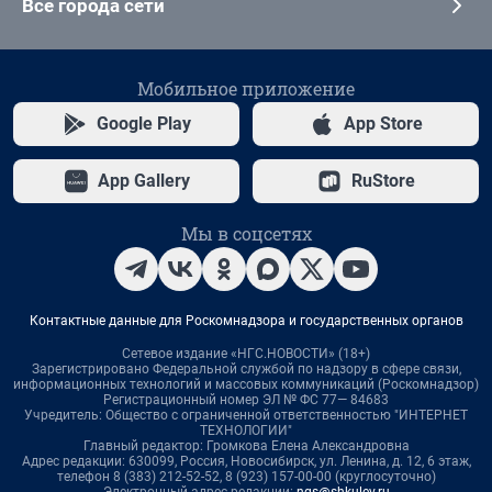
Все города сети
Мобильное приложение
Google Play
App Store
App Gallery
RuStore
Мы в соцсетях
Контактные данные для Роскомнадзора и государственных органов
Сетевое издание «НГС.НОВОСТИ» (18+)
Зарегистрировано Федеральной службой по надзору в сфере связи,
информационных технологий и массовых коммуникаций (Роскомнадзор)
Регистрационный номер ЭЛ № ФС 77— 84683
Учредитель: Общество с ограниченной ответственностью "ИНТЕРНЕТ
ТЕХНОЛОГИИ"
Главный редактор: Громкова Елена Александровна
Адрес редакции: 630099, Россия, Новосибирск, ул. Ленина, д. 12, 6 этаж,
телефон 8 (383) 212-52-52, 8 (923) 157-00-00 (круглосуточно)