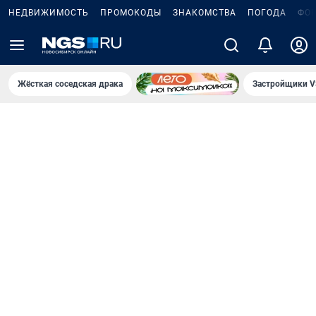
НЕДВИЖИМОСТЬ
ПРОМОКОДЫ
ЗНАКОМСТВА
ПОГОДА
ФО
Жёсткая соседская драка
Застройщики V