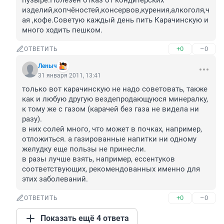
пузыре.Полезен отказ от кондитерских 
изделий,копчёностей,консервов,курения,алкоголя,ч
ая ,кофе.Советую каждый день пить Карачинскую и 
много ходить пешком.
+0
–0
ОТВЕТИТЬ
Леныч
31 января 2011, 13:41
только вот карачинскую не надо советовать, также 
как и любую другую вездепродающуюся минералку, 
к тому же с газом (карачей без газа не видела ни 
разу). 

в них солей много, что может в почках, например, 
отложиться. а газированные напитки ни одному 
желудку еще пользы не принесли. 

в разы лучше взять, например, ессентуков 
соответствующих, рекомендованных именно для 
этих заболеваний.
+0
–0
ОТВЕТИТЬ
Показать ещё 4 ответа