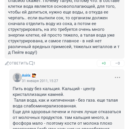
спасибо скажет. Почему талую, потому что: в составе 
клетки вода является основополагающей, для того, 
чтобы ей делиться, нужно еще воды, а откуда ее 
черпать.. если выпили сок, то организм должен 
сначала отделить воду из сока, а потом ее 
структурировать, на это требуется очень много 
энергии клетке, ей просто тяжело, а талая вода уже 
структурирована, и самое главное - в ней нет 
различный вредных примесей, тяжелых металлов и т 
д Пейте воду!)
+0
–0
ОТВЕТИТЬ
1
Asirix
31 января 2011, 15:27
Пить воду без кальция. Кальций - центр 
кристаллизации камней. 

 Талая вода, как и кипяченная - без газа. еще талая 
вода слабоминерализованная.

Еще для здоровья печени и почек лучше отказаться 
от молочных продуктов. там кальция много, а 
фосфора мало - поэтому кости от молока плохо 