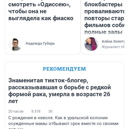
смотреть «Одиссею»,
блокбастеры
чтобы она не
проваливаются,
выглядела как фиаско
повторы стары
фильмов соби
полные залы
Алёна Золотух
Надежда Губарь
Журналист НГС
РЕКОМЕНДУЕМ
Знаменитая тикток-блогер,
рассказывавшая о борьбе с редкой
формой рака, умерла в возрасте 26
лет
20 часов
8 318
30
С рождения в неволе. Как в уральской колонии
осужденные мамы отбывают срок вместе со своими