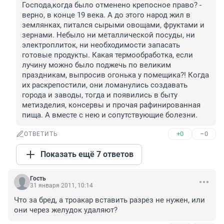
Господа,когда было отменено крепосное право? - 
верно, в конце 19 века. А до этого народ жил в 
землянках, питался сырыми овощами, фруктами и 
зернами. Небыло ни металлической посуды, ни 
электроплиток, ни необходимости запасать 
готовые продукты. Какая термообработка, если 
лучину можно было поджечь по великим 
праздникам, выпросив огонька у помещика?! Когда 
их раскрепостили, они ломанулись создавать 
города и заводы, тогда и появились в быту 
метизделия, консервы и прочая рафинированная 
пища. А вместе с нею и сопутствующие болезни.
+0
–0
ОТВЕТИТЬ
Показать ещё 7 ответов
Гость
31 января 2011, 10:14
Что за бред, а троакар вставить разрез не нужен, или 
они через желудок удаляют?