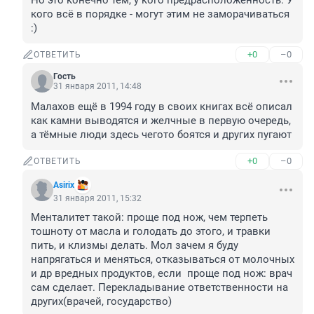
Но это конечно тем, у кого предрасположенность. У 
кого всё в порядке - могут этим не заморачиваться 
:)
+0
–0
ОТВЕТИТЬ
Гость
31 января 2011, 14:48
Малахов ещё в 1994 году в своих книгах всё описал 
как камни выводятся и желчные в первую очередь, 
а тёмные люди здесь чегото боятся и других пугают
+0
–0
ОТВЕТИТЬ
Asirix
31 января 2011, 15:32
Менталитет такой: проще под нож, чем терпеть 
тошноту от масла и голодать до этого, и травки 
пить, и клизмы делать. Мол зачем я буду 
напрягаться и меняться, отказываться от молочных 
и др вредных продуктов, если  проще под нож: врач 
сам сделает. Перекладывание ответственности на 
других(врачей, государство)