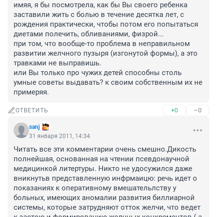
имяя, я бы посмотрела, как бы Вы своего ребенка 
заставили жить с болью в течение десятка лет, с 
рождения практически, чтобы потом его попытаться 
диетами полечить, обливаниями, физрой...

при том, что вообще-то проблема в неправильном 
развитии желчного пузыря (изгонутой формы), а это 
травками не выправишь. 

или Вы только про чужих детей способны столь 
умные советы выдавать? к своим собственным их не 
примеряя.
+0
–0
ОТВЕТИТЬ
sanj
31 января 2011, 14:34
Читать все эти комментарии очень смешно.Дикость 
полнейшая, основанная на чтении псевдонаучной 
медицинкой литертуры. Никто не удосужился даже 
вникнутьв представленную инфрмаицю: речь идет о 
показаниях к оперативному вмешательлству у 
больных, имеющих аномалии развития биллиарной 
системы, которые затрудняют отток желчи, что ведет 