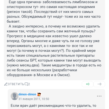
  Еще одна причина- заболеваемость лямблиозом и 
описторхозом тут- это самая настоящая эпидемия 
(регион такой). Последствий от них много самых 
разных. Обсуждаемый тут недуг- тоже из за них часто 
бывает.

  А заодно интересно, а почему не возможно удалить 
камни так, чтобы сохранить сам желчный пузырь? 
Прогресс в медицине как известно ушел далеко 
вперед. Органы многие и даже чуть ли не голову уже 
пересаживать могут, а с камнями то- все так и не 
могут (а почему в почках могут?). По крайней мере 
есть такие специальные растительные препараты 
либо сеансы БРТ, которые камни там могут выводить 
(нужно месяц-два). Такие медцентры в городе есть но 
их не больше нескольких (разработчики 
оборудования- в Москве и в Омске).
+0
–0
ОТВЕТИТЬ
2
dimon-dimon
31 января 2011, 10:50
Если врач даёт рекомендацию что-то удалить, то 