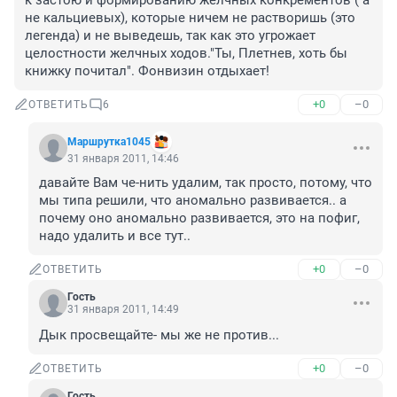
к застою и формированию желчных конкрементов ( а 
не кальциевых), которые ничем не растворишь (это 
легенда) и не выведешь, так как это угрожает 
целостности желчных ходов."Ты, Плетнев, хоть бы 
книжку почитал". Фонвизин отдыхает!
+0
–0
ОТВЕТИТЬ
6
Маршрутка1045
31 января 2011, 14:46
давайте Вам че-нить удалим, так просто, потому, что 
мы типа решили, что аномально развивается.. а 
почему оно аномально развивается, это на пофиг, 
надо удалить и все тут..
+0
–0
ОТВЕТИТЬ
Гость
31 января 2011, 14:49
Дык просвещайте- мы же не против...
+0
–0
ОТВЕТИТЬ
Гость