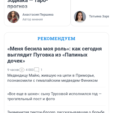
зодиака — таро-
прогноз
Анастасия Першина
Татьяна Зарва
Автор мнения
РЕКОМЕНДУЕМ
«Меня бесила моя роль»: как сегодня
выглядит Пуговка из «Папиных
дочек»
9 часов
4 003
1
Медведицу Майю, жившую на цепи в Приморье,
познакомили с гималайским медведем Фиником
«Все еще в шоке»: сыну Трусовой исполнился год —
трогательный пост и фото
Знаменитая тикток-блогер, рассказывавшая о борьбе