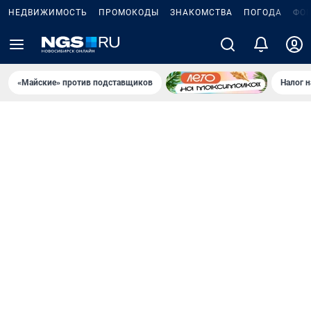
НЕДВИЖИМОСТЬ
ПРОМОКОДЫ
ЗНАКОМСТВА
ПОГОДА
ФО
«Майские» против подставщиков
Налог 