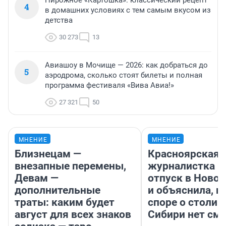
Пирожное «Картошка»: классический рецепт
4
в домашних условиях с тем самым вкусом из
детства
30 273
13
Авиашоу в Мочище — 2026: как добраться до
5
аэродрома, сколько стоят билеты и полная
программа фестиваля «Вива Авиа!»
27 321
50
МНЕНИЕ
МНЕНИЕ
Близнецам —
Красноярская
внезапные перемены,
журналистка п
Девам —
отпуск в Ново
дополнительные
и объяснила, п
траты: каким будет
споре о столиц
август для всех знаков
Сибири нет см