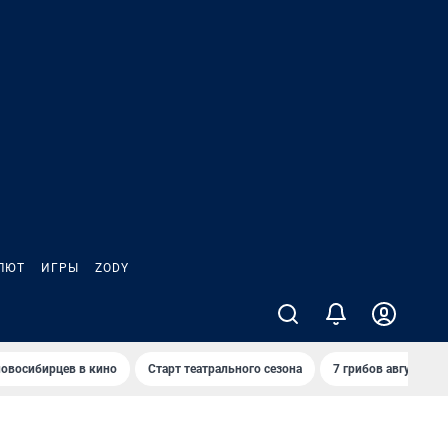
ЛЮТ
ИГРЫ
ZODY
овосибирцев в кино
Старт театрального сезона
7 грибов августа