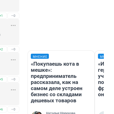
+1
–0
 
+2
–0
МНЕНИЕ
МНЕНИ
«Покупаешь кота в
«Игру
мешке»:
герои
предприниматель
учит 
+5
–0
рассказала, как на
попул
самом деле устроен
франш
бизнес со складами
она п
дешевых товаров
+6
–0
Наталья Шорохова