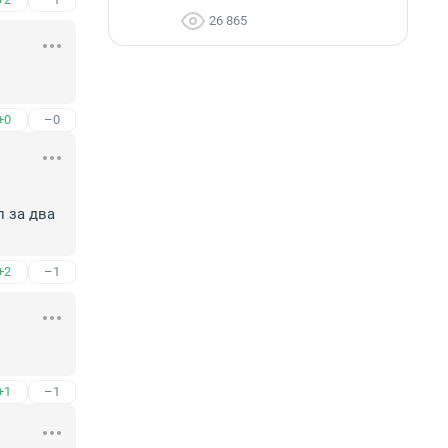
26 865
+0
–0
 за два 
+2
–1
+1
–1