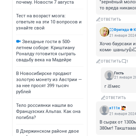
"зернёный молок
почему. Новости 7 августа
то вреда никако
Тест на возраст мозга:
ОТВЕТИТЬ
ответьте на эти 10 вопросов и
узнайте свой
❤️‍🔥Фригида ❀
21 января 2024
Звездные гости в 500-
Хочю баурсаки и
летнем соборе: Криштиану
коми- шаньгу👍
Роналду готовится сыграть
свадьбу века на Мадейре
ОТВЕТИТЬ
1
В Новосибирске продают
Гость
21 января 20
золотую монету из Австрии —
за нее просят 399 тысяч
г 💩мес
рублей
ОТВЕТИТЬ
Тело россиянки нашли во
я111я
Французских Альпах. Как она
21 января 2024
погибла?
В сырах от 1300м
380мг! Такштаааа.
В Дзержинском районе двое