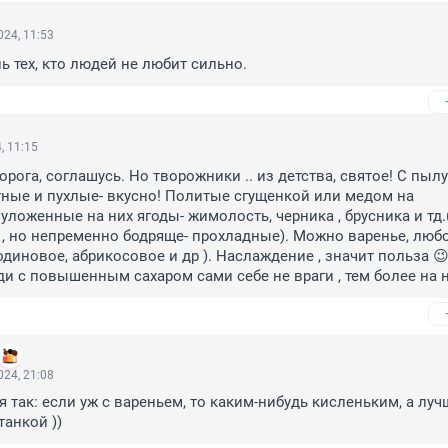
24, 11:53
ь тех, кто людей не любит сильно.
, 11:15
рога, соглашусь. Но творожники .. из детства, святое! С пылу 
ные и пухлые- вкусно! Политые сгущенкой или медом на 
уложенные на них ягоды- жимолость, черника , брусника и тд.
 но непременно бодряще- прохладные). Можно варенье, любо
диновое, абрикосовое и др ). Наслаждение , значит польза 😉
и с повышенным сахаром сами себе не враги , тем более на н
24, 21:08
я так: если уж с вареньем, то каким-нибудь кисленьким, а лучш
танкой ))