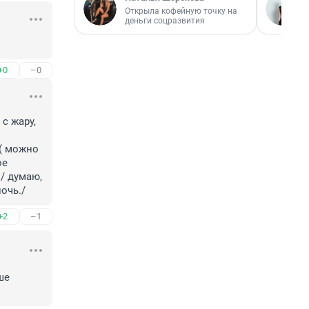
Открыла кофейную точку на
деньги соцразвития
+0
–0
с жару, 
( можно 
е 
/ думаю, 
очь./
+2
–1
е 