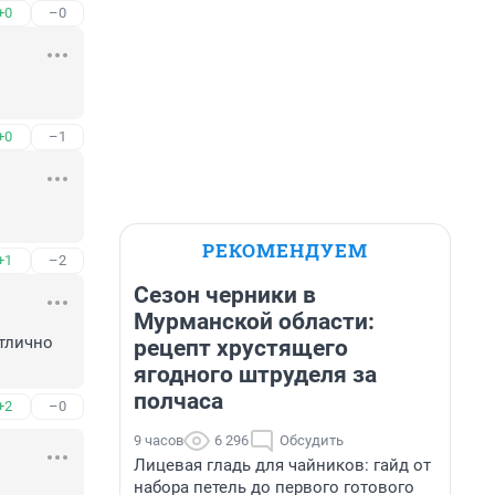
+0
–0
+0
–1
РЕКОМЕНДУЕМ
+1
–2
Сезон черники в
Мурманской области:
тлично 
рецепт хрустящего
ягодного штруделя за
полчаса
+2
–0
9 часов
6 296
Обсудить
Лицевая гладь для чайников: гайд от
набора петель до первого готового