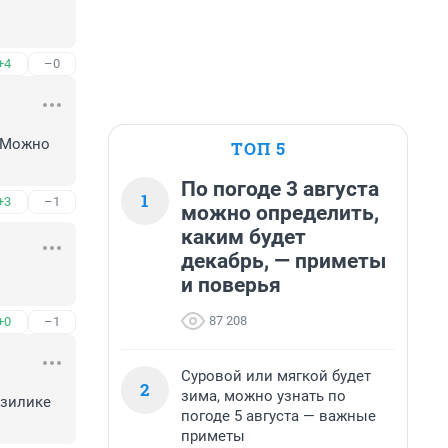
+4
–0
 Можно 
ТОП 5
По погоде 3 августа
1
+3
–1
можно определить,
каким будет
декабрь, — приметы
и поверья
87 208
+0
–1
Суровой или мягкой будет
2
зима, можно узнать по
зилике 
погоде 5 августа — важные
приметы