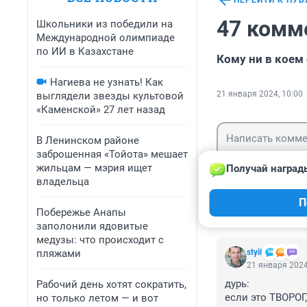
ПЕРЕЙТИ К ПУ
47 комм
Школьники из победили на
Международной олимпиаде
по ИИ в Казахстане
Кому ни в коем 
Нагиева не узнать! Как
21 января 2024, 10:00
выглядели звезды культовой
«Каменской» 27 лет назад
В Ленинском районе
заброшенная «Тойота» мешает
жильцам — мэрия ищет
Получай наград
владельца
Гость
П
Войти
Побережье Анапы
заполонили ядовитые
медузы: что происходит с
пляжами
styil
21 января 2024
дурь:

Рабочий день хотят сократить,
если это ТВОРОГ, 
но только летом — и вот