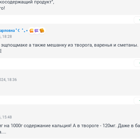
осодержащий продукт",

го!
 Карловна ﾟ☾ ﾟ｡⋆
, 18:28
 эщпощмаке а также мешанку из творога, варенья и сметаны.

24, 18:36
, 15:48
г на 1000г содержание кальция! А в твороге - 120мг. Даже в ба
...