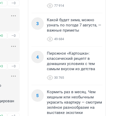
+1
–0
77 914
Какой будет зима, можно
3
узнать по погоде 7 августа, —
важные приметы
+0
–0
49 684
Пирожное «Картошка»:
4
классический рецепт в
домашних условиях с тем
+3
–0
самым вкусом из детства
30 765
 
Кормить раз в месяц. Чем
5
хищным или необычным
цирован 
украсить квартиру — смотрим
зелёное разнообразие на
выставке экзотики
+2
–1