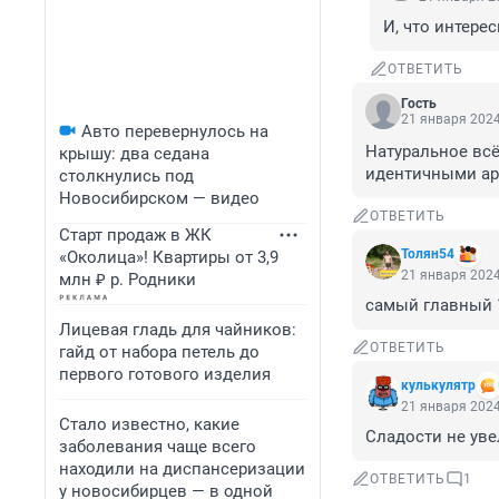
И, что интерес
ОТВЕТИТЬ
Гость
21 января 2024
Авто перевернулось на
Натуральное всё
крышу: два седана
идентичными ар
столкнулись под
Новосибирском — видео
ОТВЕТИТЬ
Старт продаж в ЖК
Толян54
«Околица»! Квартиры от 3,9
21 января 2024
млн ₽ р. Родники
самый главный ❓
Лицевая гладь для чайников:
ОТВЕТИТЬ
гайд от набора петель до
первого готового изделия
кулькулятр
21 января 2024
Стало известно, какие
Сладости не уве
заболевания чаще всего
находили на диспансеризации
ОТВЕТИТЬ
1
у новосибирцев — в одной