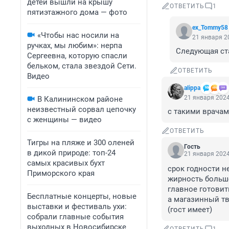
детей вышли на крышу
ОТВЕТИТЬ
1
пятиэтажного дома — фото
ex_Tommy58
«Чтобы нас носили на
21 января 20
ручках, мы любим»: нерпа
Следующая ста
Сергеевна, которую спасли
бельком, стала звездой Сети.
ОТВЕТИТЬ
Видео
alippa
21 января 2024
В Калининском районе
неизвестный сорвал цепочку
с такими врачам
с женщины — видео
ОТВЕТИТЬ
Тигры на пляже и 300 оленей
Гость
в дикой природе: топ-24
21 января 2024
самых красивых бухт
срок годности не
Приморского края
жирность больше 
главное готовить
Бесплатные концерты, новые
а магазинный тв
выставки и фестиваль ухи:
(гост имеет)
собрали главные события
выходных в Новосибирске