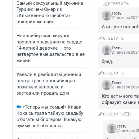
Самый сексуальный мужчина
ОТВЕТИТЬ
Турции: чем Омер из
Гость
«Клюквенного щербета»
21 января 2024
покорил женщин
А вы уже попро
Новосибирские хирурги
ОТВЕТИТЬ
провели операцию на сердце
14-летней девочке — это
Гость
21 января 2024
четвертое вмешательство в ее
жизни
бред.
ОТВЕТИТЬ
Увезли в реабилитационный
центр: трое новосибирцев
Гость
похитили человека и
21 января 2024
заставили продать дом
Кто ест много т
образует камни 
«Теперь мы семья!» Клава
Кока сыграла тайную свадьбу
ОТВЕТИТЬ
1
с богатым блогером. В какую
сумму всё обошлось
Гость
21 января 20