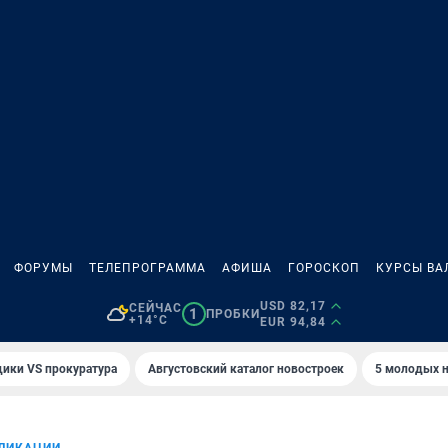
ФОРУМЫ
ТЕЛЕПРОГРАММА
АФИША
ГОРОСКОП
КУРСЫ ВА
USD 82,17
СЕЙЧАС
1
ПРОБКИ
+14°C
EUR 94,84
ики VS прокуратура
Августовский каталог новостроек
5 молодых н