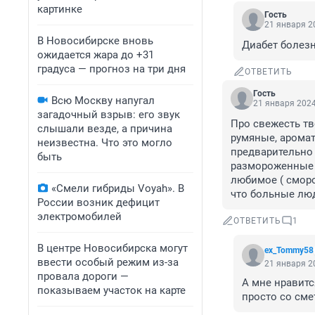
картинке
Гость
21 января 20
В Новосибирске вновь
Диабет болезн
ожидается жара до +31
градуса — прогноз на три дня
ОТВЕТИТЬ
Гость
Всю Москву напугал
21 января 2024
загадочный взрыв: его звук
Про свежесть тво
слышали везде, а причина
румяные, аромат
неизвестна. Что это могло
предварительно 
быть
размороженные ,
любимое ( сморо
«Смели гибриды Voyah». В
что больные люд
России возник дефицит
электромобилей
ОТВЕТИТЬ
1
В центре Новосибирска могут
ex_Tommy58
ввести особый режим из-за
21 января 20
провала дороги —
А мне нравитс
показываем участок на карте
просто со сме