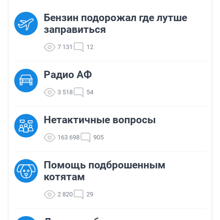
Бензин подорожал где лутше
заправиться
7 131
12
Радио АФ
3 518
54
Нетактичные вопросы
163 698
905
Помощь подброшенным
котятам
2 820
29