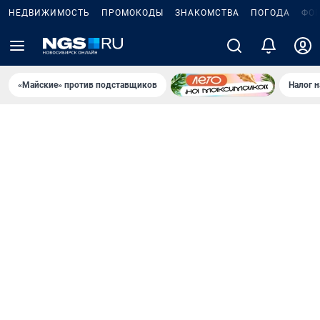
НЕДВИЖИМОСТЬ
ПРОМОКОДЫ
ЗНАКОМСТВА
ПОГОДА
ФО
«Майские» против подставщиков
Налог 