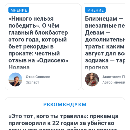
МНЕНИЕ
МНЕНИЕ
«Никого нельзя
Близнецам —
победить». О чём
внезапные пер
главный блокбастер
Девам —
этого года, который
дополнительн
бьет рекорды в
траты: каким б
прокате: честный
август для все
отзыв на «Одиссею»
зодиака — таро
Нолана
прогноз
Стас Соколов
Анастасия Пер
Эксперт
Автор мнения
РЕКОМЕНДУЕМ
«Это тот, кого ты травила»: прикамца
приговорили к 22 годам за убийство