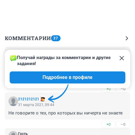
КОММЕНТАРИИ
37
Гость
31 марта 2021, 10:23
Получай награды за комментарии и другие 
задания!
Очень здорово, что открыли такое заведение! 
Действительно, была большая проблема найти еду 
Подробнее в профиле
для вегетарианцев. Вкусную еду. С удовольствием 
покупаем у них. Удачи, ребята!
+0
–0
2121212121
31 марта 2021, 09:44
Не говорите о тех, про которых вы ничерта не знаете
+0
–0
Гость