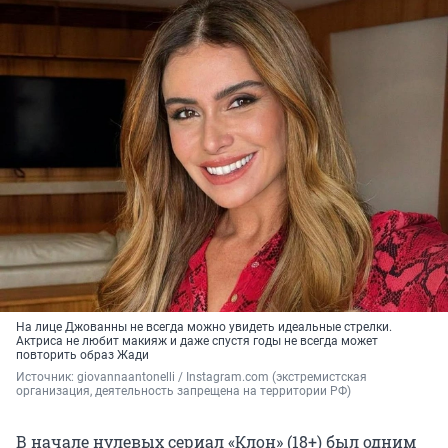
На лице Джованны не всегда можно увидеть идеальные стрелки.
Актриса не любит макияж и даже спустя годы не всегда может
повторить образ Жади
Источник: 
giovannaantonelli 
/ Instagram.com (экстремистская 
организация, деятельность запрещена на территории РФ)
В начале нулевых сериал «Клон» (18+) был одним