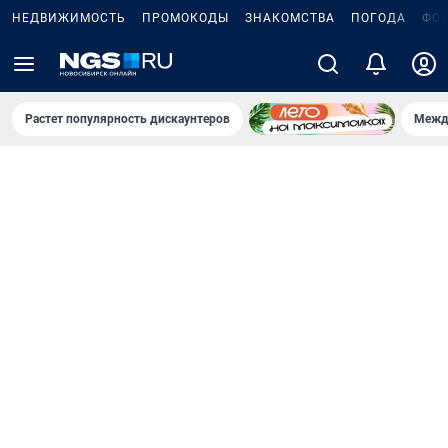
НЕДВИЖИМОСТЬ
ПРОМОКОДЫ
ЗНАКОМСТВА
ПОГОДА
ФО
Растет популярность дискаунтеров
Межд