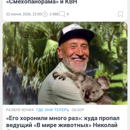
«Смехопанорама» и КВН
22 июня, 2026, 22:00
2 888
6
РАЗВЛЕЧЕНИЯ
ГДЕ ОНИ ТЕПЕРЬ
ОБЗОР
«Его хоронили много раз»: куда пропал
ведущий «В мире животных» Николай