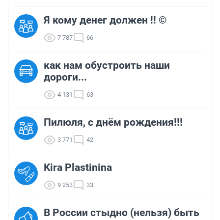
Я кому денег должен !! ©
7 787
66
как нам обустроить наши
дороги...
4 131
63
Пилюля, с днём рождения!!!
3 771
42
Kira Plastinina
9 253
33
В России стыдно (нельзя) быть