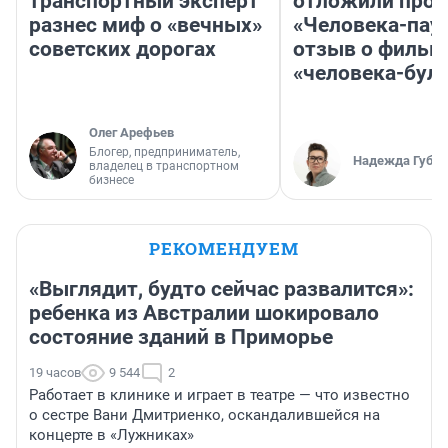
транспортный эксперт
отложили прок
разнес миф о «вечных»
«Человека-пау
советских дорогах
отзыв о фильм
«человека-бул
Олег Арефьев
Блогер, предприниматель,
Надежда Губар
владелец в транспортном
бизнесе
РЕКОМЕНДУЕМ
«Выглядит, будто сейчас развалится»:
ребенка из Австралии шокировало
состояние зданий в Приморье
19 часов
9 544
2
Работает в клинике и играет в театре — что известно
о сестре Вани Дмитриенко, оскандалившейся на
концерте в «Лужниках»