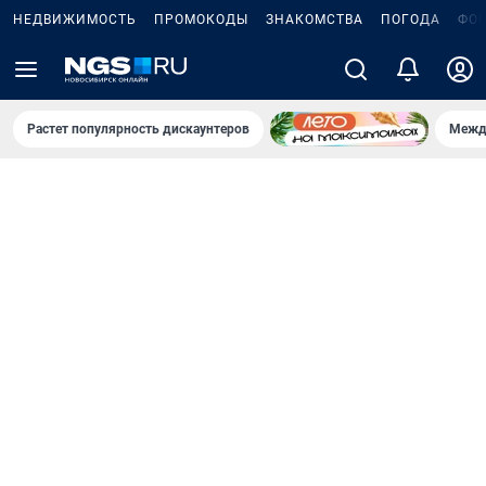
НЕДВИЖИМОСТЬ
ПРОМОКОДЫ
ЗНАКОМСТВА
ПОГОДА
ФО
Растет популярность дискаунтеров
Межд