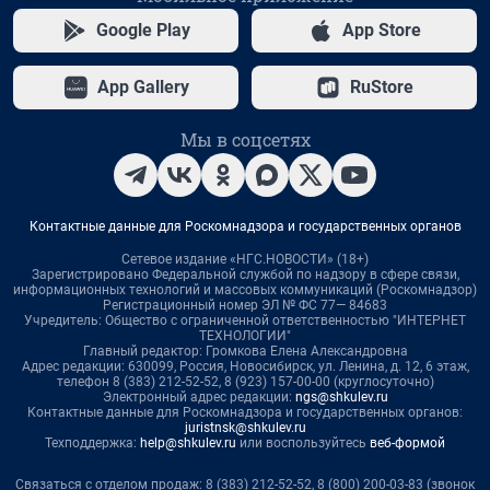
Google Play
App Store
App Gallery
RuStore
Мы в соцсетях
Контактные данные для Роскомнадзора и государственных органов
Сетевое издание «НГС.НОВОСТИ» (18+)
Зарегистрировано Федеральной службой по надзору в сфере связи,
информационных технологий и массовых коммуникаций (Роскомнадзор)
Регистрационный номер ЭЛ № ФС 77— 84683
Учредитель: Общество с ограниченной ответственностью "ИНТЕРНЕТ
ТЕХНОЛОГИИ"
Главный редактор: Громкова Елена Александровна
Адрес редакции: 630099, Россия, Новосибирск, ул. Ленина, д. 12, 6 этаж,
телефон 8 (383) 212-52-52, 8 (923) 157-00-00 (круглосуточно)
Электронный адрес редакции:
ngs@shkulev.ru
Контактные данные для Роскомнадзора и государственных органов:
juristnsk@shkulev.ru
Техподдержка:
help@shkulev.ru
или воспользуйтесь
веб-формой
Связаться с отделом продаж: 8 (383) 212-52-52, 8 (800) 200-03-83 (звонок