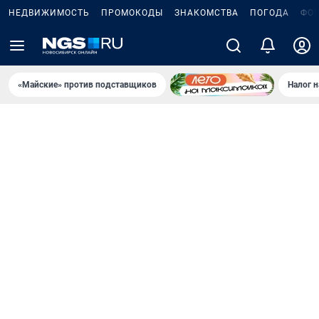
НЕДВИЖИМОСТЬ
ПРОМОКОДЫ
ЗНАКОМСТВА
ПОГОДА
ФО
«Майские» против подставщиков
Налог 