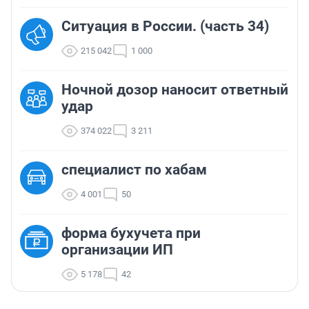
Ситуация в России. (часть 34)
215 042
1 000
Ночной дозор наносит ответный
удар
374 022
3 211
cпециалист по хабам
4 001
50
форма бухучета при
организации ИП
5 178
42