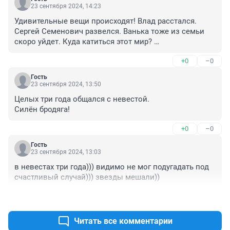
23 сентября 2024, 14:23
Удивительные вещи происходят! Влад расстался. 
Сергей Семенович развелся. Ванька тоже из семьи 
скоро уйдет. Куда катиться этот мир? 

P.S. Понятия не имею, кто все эти люди…
+0
–0
Гость
23 сентября 2024, 13:50
Целых три года общался с невестой.

Силён бродяга!
+0
–0
Гость
23 сентября 2024, 13:03
в невестах три года))) видимо не мог подугадать под 
счастливый случай))) звезды мешали))
+0
–0
Читать все комментарии