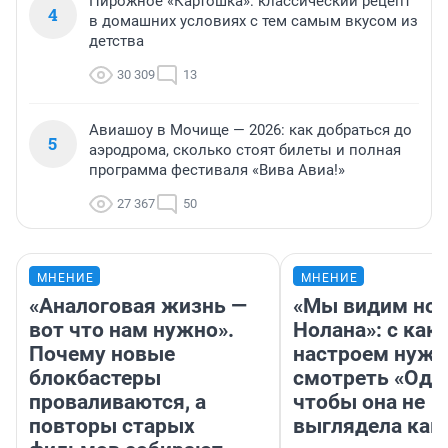
Пирожное «Картошка»: классический рецепт
4
в домашних условиях с тем самым вкусом из
детства
30 309
13
Авиашоу в Мочище — 2026: как добраться до
5
аэродрома, сколько стоят билеты и полная
программа фестиваля «Вива Авиа!»
27 367
50
МНЕНИЕ
МНЕНИЕ
«Аналоговая жизнь —
«Мы видим нов
вот что нам нужно».
Нолана»: с как
Почему новые
настроем нужн
блокбастеры
смотреть «Оди
проваливаются, а
чтобы она не
повторы старых
выглядела как