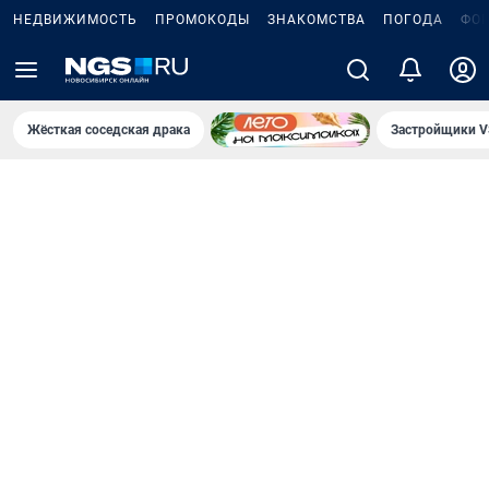
НЕДВИЖИМОСТЬ
ПРОМОКОДЫ
ЗНАКОМСТВА
ПОГОДА
ФО
Жёсткая соседская драка
Застройщики V