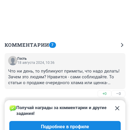
КОММЕНТАРИИ
7
Гость
18 августа 2024, 10:36
Что ни день, то публикуют приметы, что надо делать! 
Зачем это людям? Нравится - сами соблюдайте. То 
статьи о продаже очередного хлама или щенка-
котенка, то о приметах! Новости - колдуй баба, колдуй 
+0
–0
дед, колдуй серенький медведь!
Гость
18 августа 2024, 09:55
Получай награды за комментарии и другие 
задания!
19 августа 2024 в 21:27 по московскому времени 
произойдет Полнолуние, которое будет насыщено не 
Подробнее в профиле
простыми энергиями.
