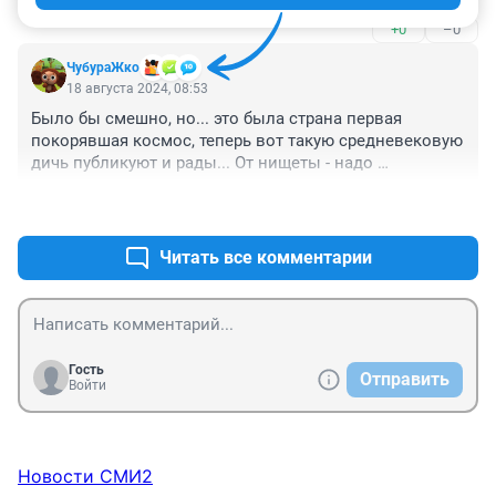
Это полнолуние произойдет на зодиакальной оси 
+0
–0
Лев-Водолей (Солнце во Льве, а Луна в Водолее), да 
еще и при включении Дневным Светилом не простой 
ЧубураЖко
звезды Альфард. Таким образом, для всех нас будет 
18 августа 2024, 08:53
акцентирована тема личного и коллективного, 
Было бы смешно, но... это была страна первая 
индивидуального и общего. )))
покорявшая космос, теперь вот такую средневековую 
дичь публикуют и рады... От нищеты - надо 
обобществить средства производства и вернуть 
+2
–0
недра и землю народу, тогда и нищеты не будет... От 
пьянства - надо делать доступным полезный досуг и 
не устраивать всяких стрессов гражданам, чтоб не 
Читать все комментарии
запивали...
Гость
Отправить
Войти
Новости СМИ2