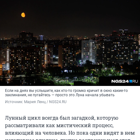
Если на днях вы услышите, как кто-то громко кричит в окно какие-то
заклинания, не пугайтесь — просто это Луна начала убывать
Источник: 
Мария Ленц / NGS24.RU
Лунный цикл всегда был загадкой, которую
рассматривали как мистический процесс,
влияющий на человека. Но пока одни видят в нем