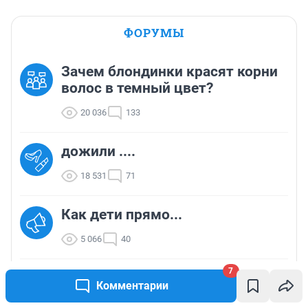
ФОРУМЫ
Зачем блондинки красят корни
волос в темный цвет?
20 036
133
дожили ....
18 531
71
Как дети прямо...
5 066
40
7
секс на первом свидании
Комментарии
93 024
625