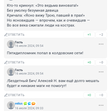
Кто-то крикнул: «Это ведьма виновата!»

Без умолку безумная девица

Кричала: «Ясно вижу Трою, павшей в прах!»

Но ясновидцев — впрочем, как и очевидцев —

Во все века сжигали люди на кострах.
+1
–2
ОТВЕТИТЬ
Гость
16 июля 2024, 09:54
Пятидипломник попал в колдовские сети!
+0
–0
ОТВЕТИТЬ
Гость
16 июля 2024, 09:54
/Бездетный Бич/ Алексей Н. вам ещё долго мешать 
будет и никакие маги не помогут!
+0
–0
ОТВЕТИТЬ
velius
16 июля 2024, 09:33