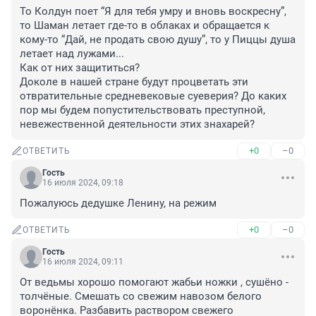
То Колдун поет “Я для тебя умру и вновь воскресну”, 
то Шаман летает где-то в облаках и обращается к 
кому-то “Дай, не продать свою душу”, то у Пиццы душа 
летает над лужами...

Как от них защититься?

Доколе в нашей стране будут процветать эти 
отвратительные средневековые суеверия? До каких 
пор мы будем попустительствовать преступной, 
невежественной деятельности этих знахарей?
+0
–0
ОТВЕТИТЬ
Гость
16 июля 2024, 09:18
Пожалуюсь дедушке Ленину, на режим
+0
–0
ОТВЕТИТЬ
Гость
16 июля 2024, 09:11
От ведьмы хорошо помогают жабьи ножки , сушёно - 
толчёные. Смешать со свежим навозом белого 
воронёнка. Разбавить раствором свежего 