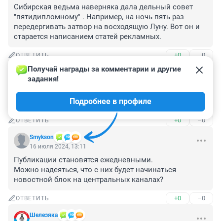
Сибирская ведьма наверняка дала дельный совет 
"пятидипломному" . Например, на ночь пять раз 
передергивать затвор на восходящую Луну. Вот он и 
старается написанием статей рекламных.
+0
–0
ОТВЕТИТЬ
Получай награды за комментарии и другие 
Гость
16 июля 2024, 17:45
задания!
Почему это мракобесие ещё продолжают 
Подробнее в профиле
рекламировать из всех щелей?
+0
–0
ОТВЕТИТЬ
Smykson
16 июля 2024, 13:11
Публикации становятся ежедневными.

Можно надеяться, что с них будет начинаться 
новостной блок на центральных каналах?
+0
–0
ОТВЕТИТЬ
Шелезяка