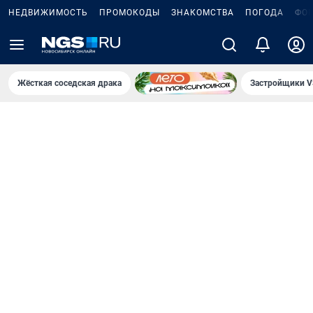
НЕДВИЖИМОСТЬ
ПРОМОКОДЫ
ЗНАКОМСТВА
ПОГОДА
ФО
Жёсткая соседская драка
Застройщики V