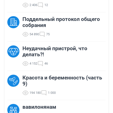
2 406
12
Поддельный протокол общего
собрания
54 890
75
Неудачный пристрой, что
делать?!
4 152
46
Красота и беременность (часть
9)
194 180
1 000
вавилонянам