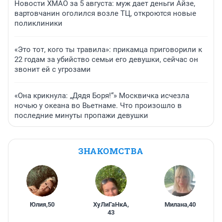
Новости ХМАО за 5 августа: муж дает деньги Айзе,
вартовчанин оголился возле ТЦ, откроются новые
поликлиники
«Это тот, кого ты травила»: прикамца приговорили к
22 годам за убийство семьи его девушки, сейчас он
звонит ей с угрозами
«Она крикнула: „Дядя Боря!“» Москвичка исчезла
ночью у океана во Вьетнаме. Что произошло в
последние минуты пропажи девушки
ЗНАКОМСТВА
Юлия
,
50
ХуЛиГаНкА
,
Милана
,
40
43