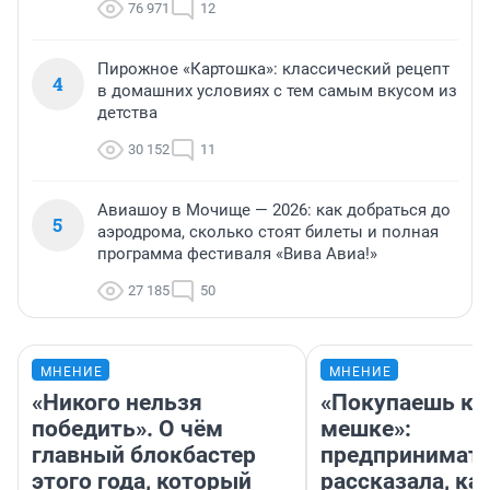
76 971
12
Пирожное «Картошка»: классический рецепт
4
в домашних условиях с тем самым вкусом из
детства
30 152
11
Авиашоу в Мочище — 2026: как добраться до
5
аэродрома, сколько стоят билеты и полная
программа фестиваля «Вива Авиа!»
27 185
50
МНЕНИЕ
МНЕНИЕ
«Никого нельзя
«Покупаешь ко
победить». О чём
мешке»:
главный блокбастер
предпринимат
этого года, который
рассказала, как