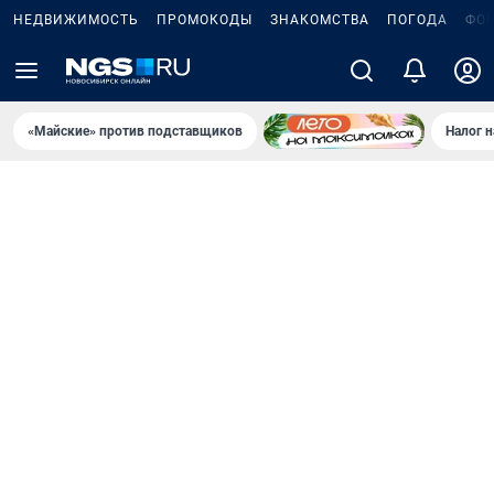
НЕДВИЖИМОСТЬ
ПРОМОКОДЫ
ЗНАКОМСТВА
ПОГОДА
ФО
«Майские» против подставщиков
Налог 