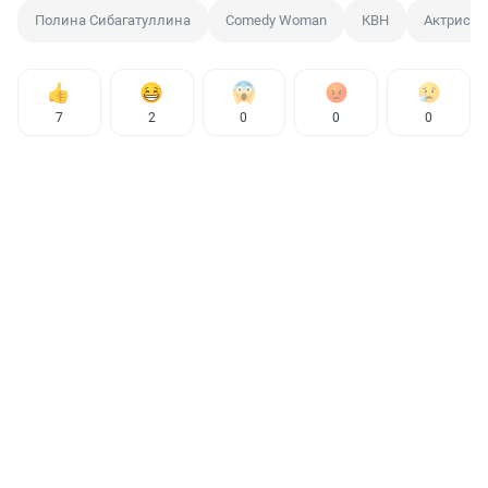
Полина Сибагатуллина
Comedy Woman
КВН
Актриса
7
2
0
0
0