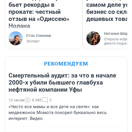
бьет рекорды в
самом деле ус
прокате: честный
бизнес со скл
отзыв на «Одиссею»
дешевых това
Нолана
Наталья Шорох
Стас Соколов
Открыла кофейн
Эксперт
деньги соцразв
РЕКОМЕНДУЕМ
Смертельный аудит: за что в начале
2000-х убили бывшего главбуха
нефтяной компании Уфы
12 часов
8 345
2
«Чисто все мамы и все дети на свете»: как
медвежонок Момота покорил буквально весь
интернет. Видео