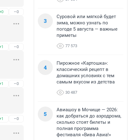
+0
–0
Суровой или мягкой будет
3
зима, можно узнать по
погоде 5 августа — важные
приметы
77 573
+1
–0
Пирожное «Картошка»:
4
классический рецепт в
домашних условиях с тем
самым вкусом из детства
+1
–0
30 487
Авиашоу в Мочище — 2026:
5
как добраться до аэродрома,
+1
–0
сколько стоят билеты и
полная программа
фестиваля «Вива Авиа!»