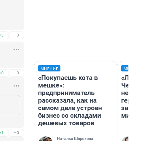
 
+3
–0
МНЕНИЕ
МНЕНИ
+0
–0
«Покупаешь кота в
«Люди
мешке»:
Чем п
предприниматель
непон
рассказала, как на
герои
самом деле устроен
застр
бизнес со складами
мисти
дешевых товаров
+1
–0
Наталья Шорохова