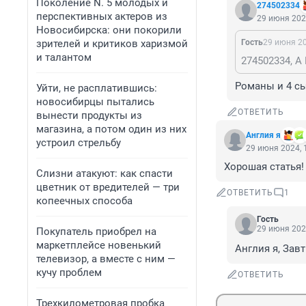
Поколение N. 5 молодых и
274502334
перспективных актеров из
29 июня 202
Новосибирска: они покорили
зрителей и критиков харизмой
Гость
29 июня 20
и талантом
274502334, А
Романы и 4 сы
Уйти, не расплатившись:
новосибирцы пытались
ОТВЕТИТЬ
вынести продукты из
магазина, а потом один из них
Англия я
устроил стрельбу
29 июня 2024, 
Хорошая статья!
Слизни атакуют: как спасти
цветник от вредителей — три
ОТВЕТИТЬ
1
копеечных способа
Гость
29 июня 202
Покупатель приобрел на
маркетплейсе новенький
Англия я, Зав
телевизор, а вместе с ним —
кучу проблем
ОТВЕТИТЬ
Трехкилометровая пробка