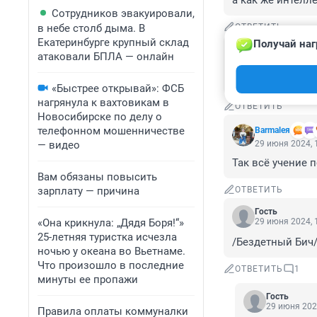
а как же интелле
Сотрудников эвакуировали,
в небе столб дыма. В
ОТВЕТИТЬ
Екатеринбурге крупный склад
Получай наг
Гость
атаковали БПЛА — онлайн
29 июня 2024, 
Её воспитали и
«Быстрее открывай»: ФСБ
нагрянула к вахтовикам в
ОТВЕТИТЬ
Новосибирске по делу о
телефонном мошенничестве
Barmaleя
— видео
29 июня 2024, 
Так всё учение 
Вам обязаны повысить
зарплату — причина
ОТВЕТИТЬ
Гость
«Она крикнула: „Дядя Боря!“»
29 июня 2024, 
25-летняя туристка исчезла
/Бездетный Бич/
ночью у океана во Вьетнаме.
Что произошло в последние
ОТВЕТИТЬ
1
минуты ее пропажи
Гость
29 июня 202
Правила оплаты коммуналки