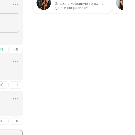
Открыла кофейную точку на
деньги соцразвития
+1
–0
+0
–1
+0
–0