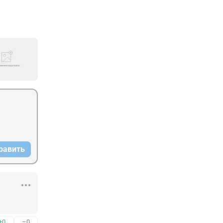
равить
+0
–0