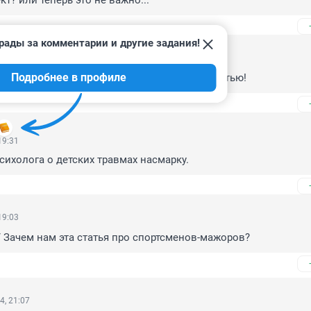
кт? или теперь это не важно...
рады за комментарии и другие задания!
20:36
Подробнее в профиле
спытания? Кошмар какой! Переписывайте статью!
19:31
психолога о детских травмах насмарку.
19:03
 Зачем нам эта статья про спортсменов-мажоров?
4, 21:07