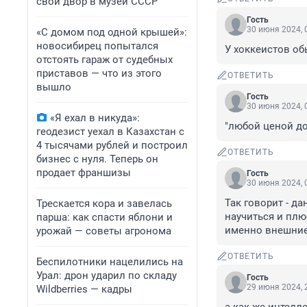
свой двор в музей СССР
Гость
30 июня 2024, 
«С домом под одной крышей»:
новосибирец попытался
У хоккеистов о
отстоять гараж от судебных
приставов — что из этого
ОТВЕТИТЬ
вышло
Гость
30 июня 2024, 
«Я ехал в никуда»:
"любой ценой до
геодезист уехал в Казахстан с
4 тысячами рублей и построил
ОТВЕТИТЬ
бизнес с нуля. Теперь он
продает франшизы
Гость
30 июня 2024, 
Так говорит - д
Трескается кора и завелась
научиться и плю
парша: как спасти яблони и
именно внешние
урожай — советы агронома
ОТВЕТИТЬ
Беспилотники нацелились на
Урал: дрон ударил по складу
Гость
29 июня 2024, 
Wildberries — кадры