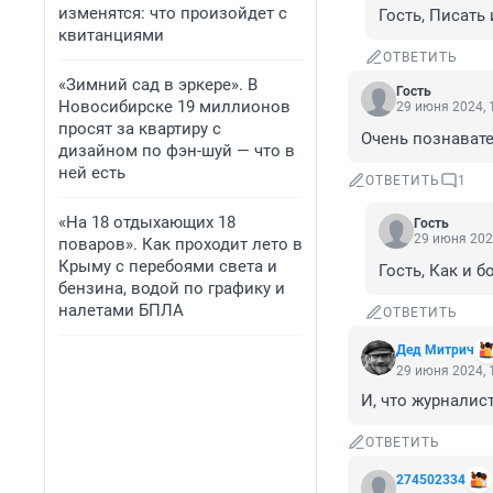
изменятся: что произойдет с
Гость, Писать
квитанциями
ОТВЕТИТЬ
«Зимний сад в эркере». В
Гость
Новосибирске 19 миллионов
29 июня 2024, 
просят за квартиру с
Очень познавате
дизайном по фэн-шуй — что в
ней есть
ОТВЕТИТЬ
1
«На 18 отдыхающих 18
Гость
29 июня 202
поваров». Как проходит лето в
Крыму с перебоями света и
Гость, Как и 
бензина, водой по графику и
налетами БПЛА
ОТВЕТИТЬ
Дед Митрич
29 июня 2024, 
И, что журналис
ОТВЕТИТЬ
274502334