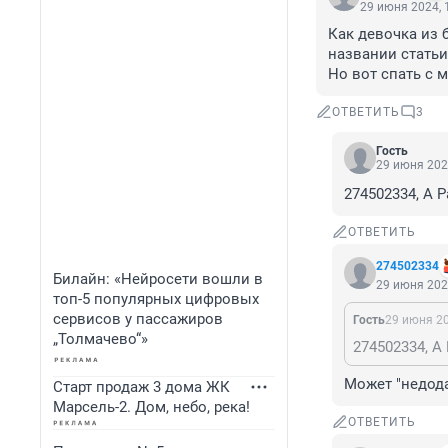
29 июня 2024, 
Как девочка из 
названии статьи
Но вот спать с м
ОТВЕТИТЬ
3
Гость
29 июня 202
274502334, А 
ОТВЕТИТЬ
274502334
Билайн: «Нейросети вошли в
29 июня 202
топ-5 популярных цифровых
сервисов у пассажиров
Гость
29 июня 20
„Толмачево“»
274502334, А
Может "недода
Старт продаж 3 дома ЖК
Марсель-2. Дом, небо, река!
ОТВЕТИТЬ