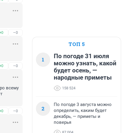
+0
–0
ТОП 5
По погоде 31 июля
1
можно узнать, какой
+0
–0
будет осень, —
народные приметы
ро всему 
158 524
т 
По погоде 3 августа можно
2
определить, каким будет
+0
–0
декабрь, — приметы и
поверья
87 004