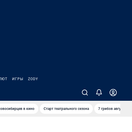
ЛЮТ
ИГРЫ
ZODY
овосибирцев в кино
Старт театрального сезона
7 грибов августа