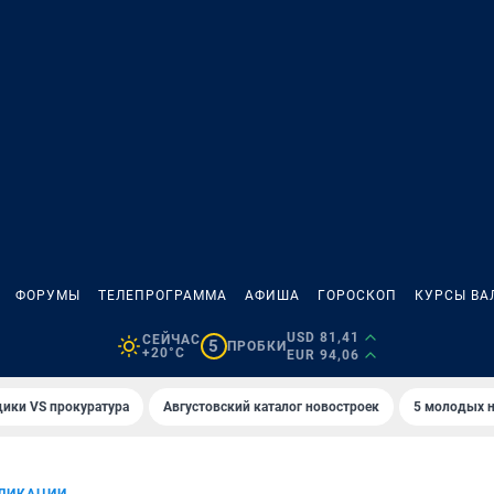
ФОРУМЫ
ТЕЛЕПРОГРАММА
АФИША
ГОРОСКОП
КУРСЫ ВА
USD 81,41
СЕЙЧАС
5
ПРОБКИ
+20°C
EUR 94,06
ики VS прокуратура
Августовский каталог новостроек
5 молодых н