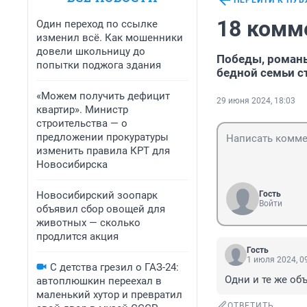
ПЕРЕЙТИ К ПУ
18 комм
Один переход по ссылке
изменил всё. Как мошенники
довели школьницу до
Победы, романы
попытки поджога здания
бедной семьи с
«Можем получить дефицит
29 июня 2024, 18:03
квартир». Министр
строительства — о
предложении прокуратуры
изменить правила КРТ для
Новосибирска
Новосибирский зоопарк
Гость
Войти
объявил сбор овощей для
животных — сколько
продлится акция
Гость
1 июля 2024, 0
С детства грезил о ГАЗ-24:
Одни и те же об
автоплюшкин переехал в
маленький хутор и превратил
ОТВЕТИТЬ