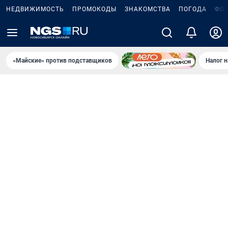
НЕДВИЖИМОСТЬ
ПРОМОКОДЫ
ЗНАКОМСТВА
ПОГОДА
ФО
«Майские» против подставщиков
Налог 