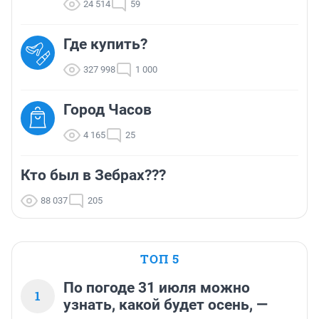
24 514
59
Где купить?
327 998
1 000
Город Часов
4 165
25
Кто был в Зебрах???
88 037
205
ТОП 5
По погоде 31 июля можно
1
узнать, какой будет осень, —