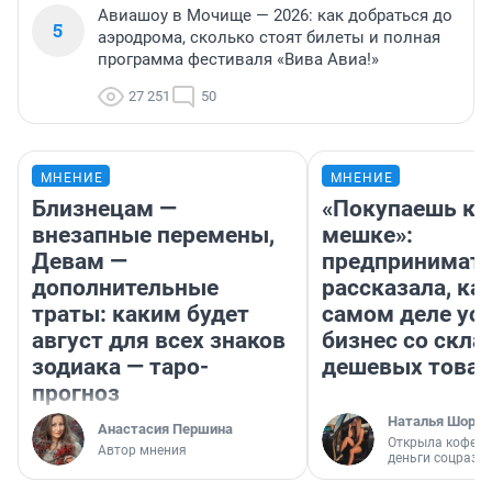
Авиашоу в Мочище — 2026: как добраться до
5
аэродрома, сколько стоят билеты и полная
программа фестиваля «Вива Авиа!»
27 251
50
МНЕНИЕ
МНЕНИЕ
Близнецам —
«Покупаешь ко
внезапные перемены,
мешке»:
Девам —
предпринимат
дополнительные
рассказала, как
траты: каким будет
самом деле ус
август для всех знаков
бизнес со скл
зодиака — таро-
дешевых това
прогноз
Наталья Шорох
Анастасия Першина
Открыла кофейн
Автор мнения
деньги соцразв