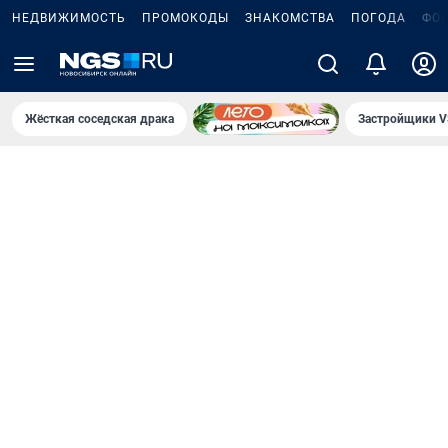
НЕДВИЖИМОСТЬ
ПРОМОКОДЫ
ЗНАКОМСТВА
ПОГОДА
ФО
Жёсткая соседская драка
Застройщики V