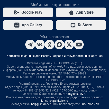
Мобильное приложение
Google Play
App Store
App Gallery
RuStore
Мы в соцсетях
Контактные данные для Роскомнадзора и государственных органов
Сетевое издание «НГС.НОВОСТИ» (18+)
Зарегистрировано Федеральной службой по надзору в сфере связи,
информационных технологий и массовых коммуникаций (Роскомнадзор)
Регистрационный номер ЭЛ № ФС 77— 84683
Учредитель: Общество с ограниченной ответственностью "ИНТЕРНЕТ
ТЕХНОЛОГИИ"
Главный редактор: Громкова Елена Александровна
Адрес редакции: 630099, Россия, Новосибирск, ул. Ленина, д. 12, 6 этаж,
телефон 8 (383) 212-52-52, 8 (923) 157-00-00 (круглосуточно)
Электронный адрес редакции:
ngs@shkulev.ru
Контактные данные для Роскомнадзора и государственных органов:
juristnsk@shkulev.ru
Техподдержка:
help@shkulev.ru
или воспользуйтесь
веб-формой