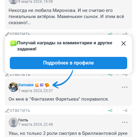
8 марта 2024, 18:08
Никогда не любила Миронова. И не считаю его 
гениальным актёром. Маменькин сынок. И этим всё 
сказано!…
+0
–0
ОТВЕТИТЬ
Получай награды за комментарии и другие 
Гость
8 марта 2024, 08:51
задания!
Миронов - яркая личность и очень хороший актер. Но 
Подробнее в профиле
он мне никогда не нравился.
+0
–0
ОТВЕТИТЬ
Barmaleя
7 марта 2024, 23:37
Он мне в "Фантазиях Фарятьева" понравился.
+0
–0
ОТВЕТИТЬ
Гость
7 марта 2024, 22:48
Увы, но только 2 роли смотрел в Бриллиантовой руке 