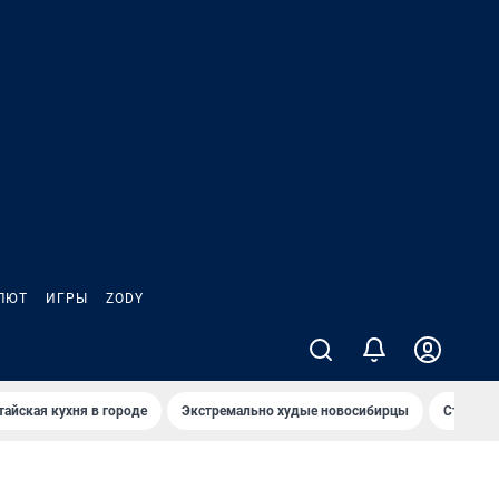
ЛЮТ
ИГРЫ
ZODY
тайская кухня в городе
Экстремально худые новосибирцы
Старт те