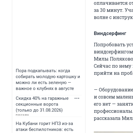
оплачивается о
за 30 минут. У
волне с инстру
Виндсерфинг
Попробовать ус
виндсерфингом.
Милы Поляково
Сейчас по нему
Пора подкапывать: когда
прийти на проб
собирать молодую картошку и
можно ли есть зеленую —
важное о клубнях в августе
— Оборудование
и совсем малень
Скидка 40% на гаражные
его нет — занят
секционные ворота
(только до 31.08.2026)
профессионалы. 
рассказала Мил
На Кубани горит НПЗ из-за
атаки беспилотников: есть