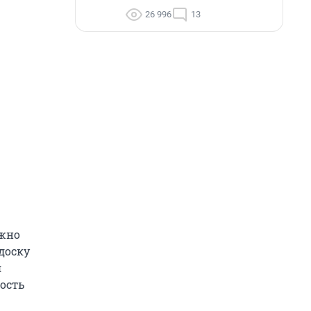
26 996
13
ожно
 доску
я
ость