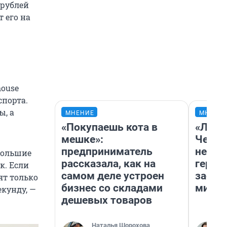
 рублей
 его на
house
порта.
ы, а
МНЕНИЕ
МНЕНИ
«Покупаешь кота в
«Люди
мешке»:
Чем п
предприниматель
непон
большие
рассказала, как на
герои
к. Если
самом деле устроен
застр
ят только
бизнес со складами
мисти
екунду, —
дешевых товаров
Наталья Шорохова