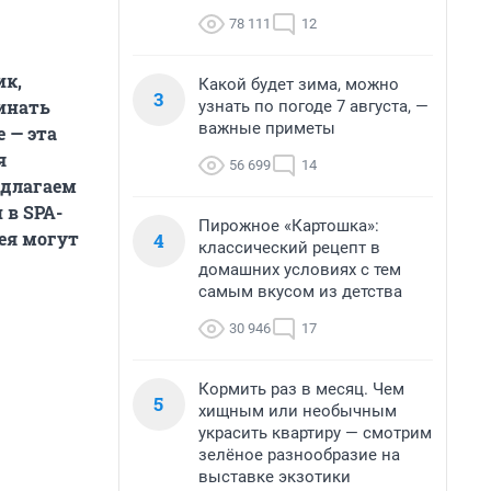
78 111
12
ик,
Какой будет зима, можно
3
чинать
узнать по погоде 7 августа, —
важные приметы
 — эта
я
56 699
14
едлагаем
 в SPA-
Пирожное «Картошка»:
дея могут
4
классический рецепт в
домашних условиях с тем
самым вкусом из детства
30 946
17
Кормить раз в месяц. Чем
5
хищным или необычным
украсить квартиру — смотрим
зелёное разнообразие на
выставке экзотики