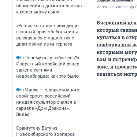
Водные развлечения —
обвинения в домогательствах
Источник: 
Александр 
к маленькому сыну
Вчерашний день
«Раньше с горем приходили»:
который связан
главный врач облбольницы
купаться в отк
высказался о пациентах с
диагнозами из интернета
подборка для в
которыми могу
«Почему вы улыбаетесь?»
вам и потрениро
Известный корейский рэпер
зоне, и просве
зажег с сотнями
оказаться экс
новосибирцев: как это было
«Минус — слишком много
спойлеров»: российский
ниндзя-скульптор снялся в
сериале «Дом Дракона».
Видео
Орангутану Бату из
Новосибирского зоопарка