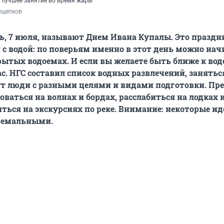
 лучшее занятие во время жары
Ощепков
, 7 июля, называют Днем Ивана Купалы. Это праздн
 с водой: по поверьям именно в этот день можно на
рытых водоемах. И если
вы желаете быть ближе к воде
ас. НГС составил список водных развлечений, занятьс
т люди с разными целями и видами подготовки. Пр
ваться на волнах и бордах, расслабиться на лодках и
титься на экскурсиях по реке. Внимание: некоторые и
тремальными.