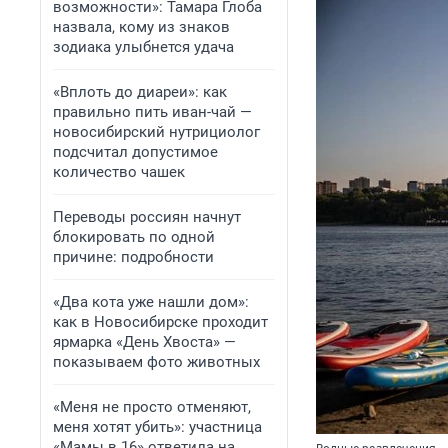
возможности»: Тамара Глоба
назвала, кому из знаков
зодиака улыбнется удача
«Вплоть до диареи»: как
правильно пить иван-чай —
новосибирский нутрициолог
подсчитал допустимое
количество чашек
Переводы россиян начнут
блокировать по одной
причине: подробности
«Два кота уже нашли дом»:
как в Новосибирске проходит
ярмарка «День Хвоста» —
показываем фото животных
«Меня не просто отменяют,
меня хотят убить»: участница
«Мамы в 16» ответила на