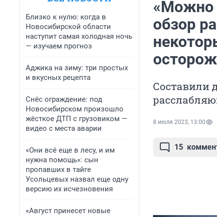
«Можно 
Близко к нулю: когда в
обзор р
Новосибирской области
наступит самая холодная ночь
некотор
— изучаем прогноз
осторож
Аджика на зиму: три простых
и вкусных рецепта
Составили д
расслабляю
Снёс ограждение: под
Новосибирском произошло
жёсткое ДТП с грузовиком —
8 июля 2023, 13:00
видео с места аварии
15
коммен
«Они всё еще в лесу, и им
нужна помощь»: сын
пропавших в тайге
Усольцевых назвал еще одну
версию их исчезновения
«Август принесет новые