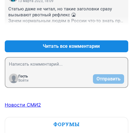
13 марта 2023, 18:09
Статью даже не читал, но такие заголовки сразу 
вызывают рвотный рефлекс 🤮

Зачем нормальным людям в России что-то знать про 
чуждую и враждебную нам анти-культуру? 

+2
–4
Пусть гниют там у себя и дальше, на радость всему 
остальному человечеству 😀
Читать все комментарии
Гость
Отправить
Войти
Новости СМИ2
ФОРУМЫ