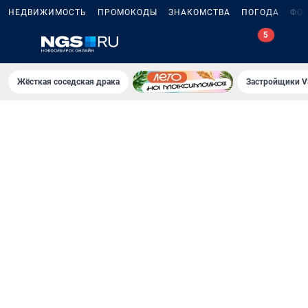
НЕДВИЖИМОСТЬ
ПРОМОКОДЫ
ЗНАКОМСТВА
ПОГОДА
ФО
5
Жёсткая соседская драка
Застройщики V