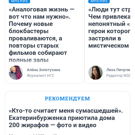
МНЕНИЕ
МНЕНИЕ
«Аналоговая жизнь —
«Люди тут стр
вот что нам нужно».
Чем привлекае
Почему новые
непонятный «Н
блокбастеры
герои которого
проваливаются, а
застряли в
повторы старых
мистическом о
фильмов собирают
полные залы
Алёна Золотухина
Лиза Пичугина
Журналист НГС
Редактор NGS.R
РЕКОМЕНДУЕМ
«Кто-то считает меня сумасшедшей».
Екатеринбурженка приютила дома
200 жирафов — фото и видео