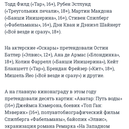
Тодд Филд («Тар», 16+), Рубен Эстлунд
(«Треугольник печали», 18+), Мартин Макдона
(«Банши Инишерина», 16+), Стивен Спилберг
(«Фабельманы», 16+), Дэн Кван и Дэниэл Шайнерт
(«Всё везде и сразу», 18+).
На актерские «Оскары» претендовали Остин
Батлер («Элвис», 12+), Ана де Армас («Блондинка»,
18+), Колин Фаррелл («Банши Инишерина»), Кейт
Бланшетт («Тар»), Брендан Фрейзер («Кит», 18+),
Мишель Йео («Всё везде и сразу») и другие.
А на главную кинонаграду в этом году
претендовали десять картин: «Аватар: Путь воды»
(16+) Джеймса Кэмерона, боевик «Топ Ган:
Мэверик» (16+), полуавтобиографический фильм
Спилберга «Фабельманы», байопик «Элвис»,
экранизация романа Ремарка «На Западном