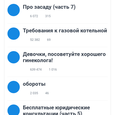
Про засаду (часть 7)
6 072
315
Требования к газовой котельной
52 382
69
Девочки, посоветуйте хорошего
гинеколога!
639 474
1 016
обороты
2 035
46
Бесплатные юридические
консультации (часть 5)