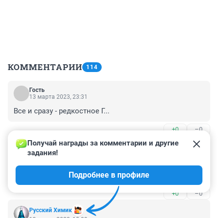
КОММЕНТАРИИ
114
Гость
13 марта 2023, 23:31
Все и сразу - редкостное Г...
+0
–0
Получай награды за комментарии и другие 
Гость
13 марта 2023, 18:37
задания!
Ну не знаю как по мне так фильм огонь сделан 
Подробнее в профиле
классно смотреть интересно заслуженный Оскар
+0
–0
Русский Химик