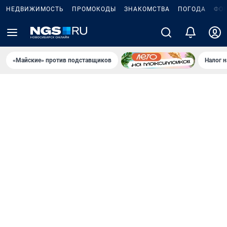
НЕДВИЖИМОСТЬ
ПРОМОКОДЫ
ЗНАКОМСТВА
ПОГОДА
ФО
«Майские» против подставщиков
Налог 