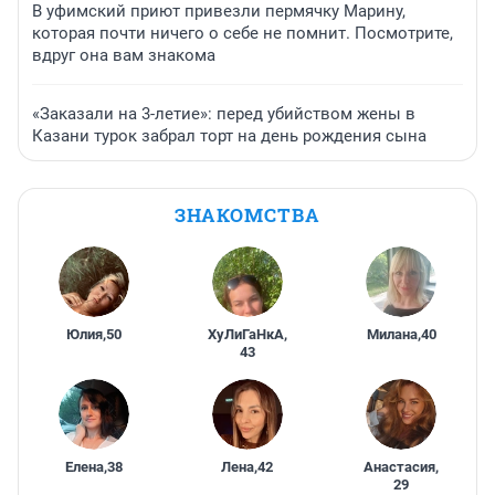
В уфимский приют привезли пермячку Марину,
которая почти ничего о себе не помнит. Посмотрите,
вдруг она вам знакома
«Заказали на 3-летие»: перед убийством жены в
Казани турок забрал торт на день рождения сына
ЗНАКОМСТВА
Юлия
,
50
ХуЛиГаНкА
,
Милана
,
40
43
Елена
,
38
Лена
,
42
Анастасия
,
29