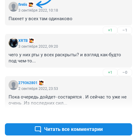
firelis
3 сентября 2022, 10:18
Пахнет у всех там одинаково
+1
–1
XRTB
3 сентября 2022, 09:20
чего у них рты у всех раскрыты? и взгляд как-будто 
под чем-то...
+1
–0
279362801
2 сентября 2022, 23:53
Пока очередь дойдет- состарятся . И сейчас то уже не 
очень .Из последних сил...
+0
–1
Читать все комментарии