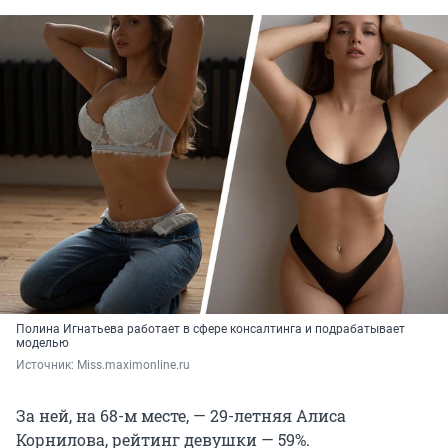
Полина Игнатьева работает в сфере консалтинга и подрабатывает
моделью
Источник: 
Мiss.maximonline.ru
За ней, на 68-м месте, — 29-летняя Алиса
Корнилова, рейтинг девушки — 59%.