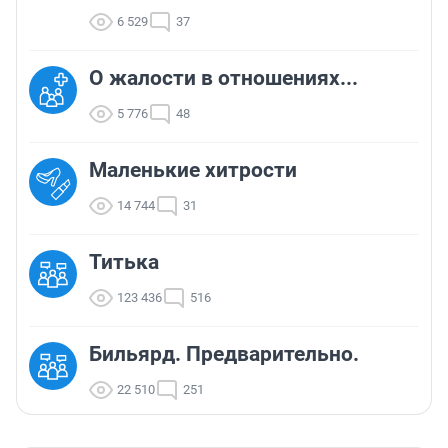
6 529
37
О жалости в отношениях...
5 776
48
Маленькие хитрости
14 744
31
Титька
123 436
516
Бильярд. Предварительно.
22 510
251