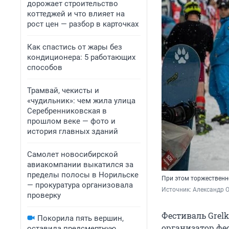
дорожает строительство
коттеджей и что влияет на
рост цен — разбор в карточках
Как спастись от жары без
кондиционера: 5 работающих
способов
Трамвай, чекисты и
«чудильник»: чем жила улица
Серебренниковская в
прошлом веке — фото и
история главных зданий
Самолет новосибирской
авиакомпании выкатился за
пределы полосы в Норильске
При этом торжественн
— прокуратура организовала
Источник: 
Александр 
проверку
Фестиваль Grelk
Покорила пять вершин,
организатор фе
оставила предсмертную