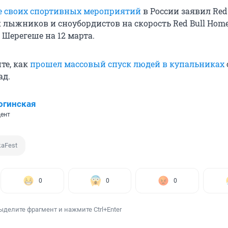
се своих спортивных мероприятий
в России заявил Red 
 лыжников и сноубордистов на скорость Red Bull Hom
 Шерегеше на 12 марта.
те, как
прошел массовый спуск людей в купальниках
ад.
огинская
ент
kaFest
0
0
0
ыделите фрагмент и нажмите Ctrl+Enter