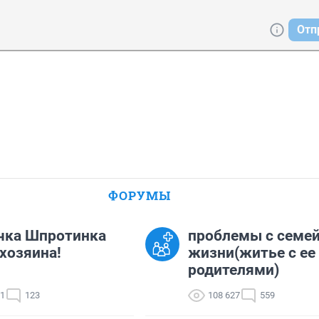
Отп
ФОРУМЫ
чка Шпротинка
проблемы с семе
хозяина!
жизни(житье с ее
родителями)
11
123
108 627
559