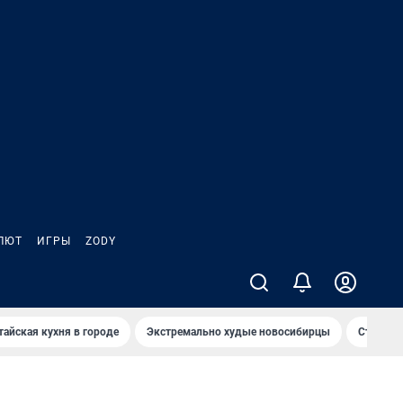
ЛЮТ
ИГРЫ
ZODY
тайская кухня в городе
Экстремально худые новосибирцы
Старт те