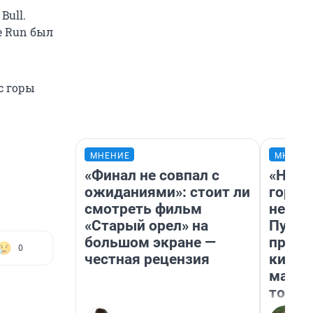
Bull.
e Run был
с горы
МНЕНИЕ
МНЕНИ
«Финал не совпал с
«Нет 
ожиданиями»: стоит ли
городо
смотреть фильм
недоф
«Старый орел» на
Путеш
большом экране —
проех
0
честная рецензия
килом
машин
того