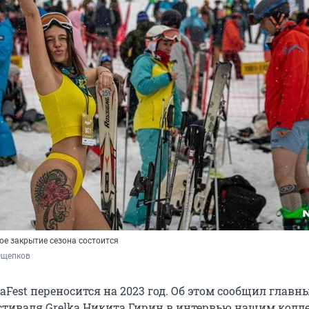
ое закрытие сезона состоится
Ощепков
aFest переносится на 2023 год. Об этом сообщил главн
стиваля Grelka Никита Гирин в интервью нашим колл