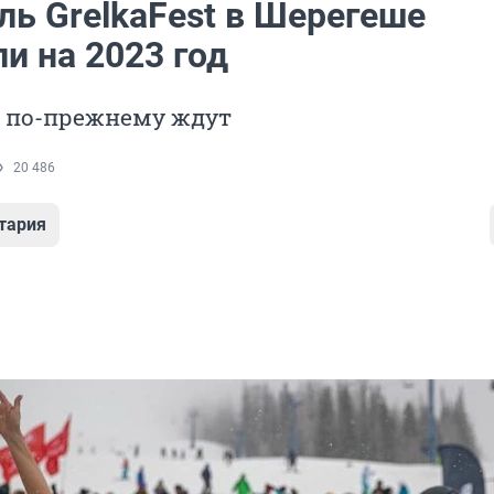
ль GrelkaFest в Шерегеше
и на 2023 год
в по-прежнему ждут
20 486
тария