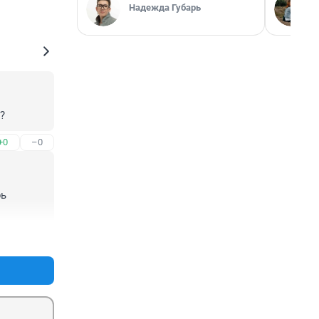
Надежда Губарь
?
+0
–0
ь 
+0
–0