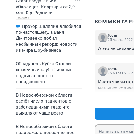
Старт продаж в ЖК
«Околица»! Квартиры от 3,9
млн ₽ р. Родники
КОММЕНТАР
Прохор Шаляпин влюбился
по-настоящему, а Ваня
Гость
Дмитриенко побил
25 марта 2022,
необычный рекорд: новости
А это не связан
из мира шоу-бизнеса
Обладатель Кубка Стэнли:
хоккейный клуб «Сибирь»
Гость
25 марта 2022,
подписал нового
нападающего
Инста закрыта, 
меньшее количес
В Новосибирской области
растёт число пациентов с
заболеваниями глаз: что
выявляют чаще всего
В Новосибирской области
подорожало подсолнечное