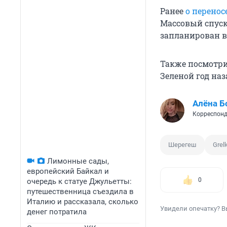
Ранее
о перено
Массовый спуск
запланирован в
Также посмотри
Зеленой год наз
Алёна Б
Корреспонд
Шерегеш
Grel
Лимонные сады,
европейский Байкал и
0
очередь к статуе Джульетты:
путешественница съездила в
Италию и рассказала, сколько
Увидели опечатку? В
денег потратила