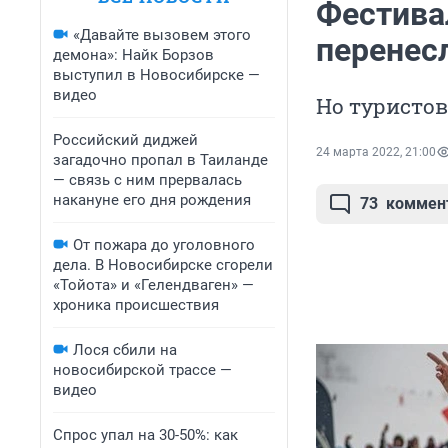
Фестива
«Давайте вызовем этого
перенесл
демона»: Найк Борзов
выступил в Новосибирске —
видео
Но туристо
Российский диджей
24 марта 2022, 21:00
загадочно пропал в Таиланде
— связь с ним прервалась
накануне его дня рождения
73
коммен
От пожара до уголовного
дела. В Новосибирске сгорели
«Тойота» и «Гелендваген» —
хроника происшествия
Лося сбили на
новосибирской трассе —
видео
Спрос упал на 30-50%: как