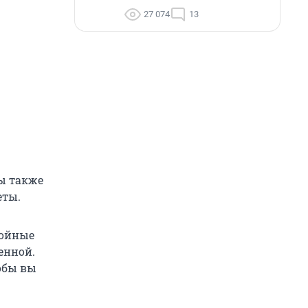
27 074
13
ы также
еты.
койные
ленной.
обы вы