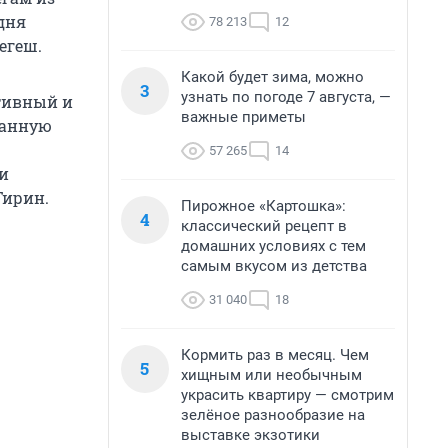
дня
78 213
12
егеш.
Какой будет зима, можно
3
узнать по погоде 7 августа, —
ртивный и
важные приметы
данную
57 265
14
и
Гирин.
Пирожное «Картошка»:
4
классический рецепт в
домашних условиях с тем
самым вкусом из детства
31 040
18
Кормить раз в месяц. Чем
5
хищным или необычным
украсить квартиру — смотрим
зелёное разнообразие на
выставке экзотики