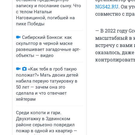
записку и послание сыну. Что
NGS42.RU
. Он у
с телом Натальи
совместно с пр
Наговициной, погибшей на
пике Победы
— В 2022 году 
Сибирский Бэнкси: как
масштабный в 
скульптор в черной маске
встречу с вами 
развешивает загадочные арт-
оказалось, даж
объекты — видео
контролировать
«Как тебя в гроб такую
положат?» Мать двоих детей
набила первую татуировку в
50 лет — зачем она это
сделала и что отвечает
хейтерам
Среди копоти и гари.
Двухэтажку в Здвинском
районе серьезно повредил
пожар в одной из квартир —