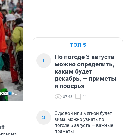
ТОП 5
По погоде 3 августа
1
можно определить,
каким будет
декабрь, — приметы
и поверья
87 434
11
Суровой или мягкой будет
2
зима, можно узнать по
погоде 5 августа — важные
ый
приметы
егам из