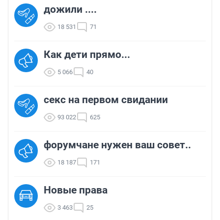
дожили ....
18 531
71
Как дети прямо...
5 066
40
секс на первом свидании
93 022
625
форумчане нужен ваш совет..
18 187
171
Новые права
3 463
25