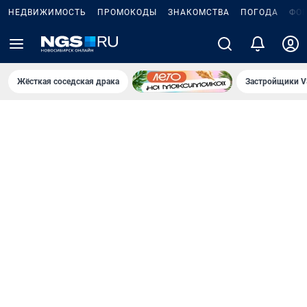
НЕДВИЖИМОСТЬ
ПРОМОКОДЫ
ЗНАКОМСТВА
ПОГОДА
ФО
Жёсткая соседская драка
Застройщики V