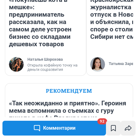
мешке»:
журналистка п
предприниматель
отпуск в Ново
рассказала, как на
и объяснила, п
самом деле устроен
споре о столиц
бизнес со складами
Сибири нет см
дешевых товаров
Наталья Шорохова
Татьяна Зарва
Открыла кофейную точку на
деньги соцразвития
РЕКОМЕНДУЕМ
«Так неожиданно и приятно». Героиня
мема вспомнила о съемках с гуру
пикапа в кафе Владивостока
92
Комментарии
16 часов
9 783
Обсудить
Участницу шоу «Мама в 16» из Волгограда обвинили