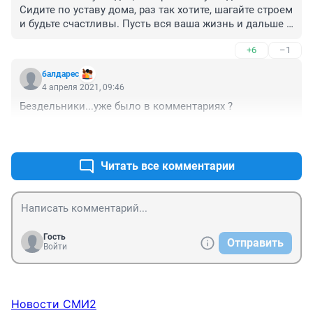
Сидите по уставу дома, раз так хотите, шагайте строем 
и будьте счастливы. Пусть вся ваша жизнь и дальше 
проходит в бесконечных ремонтах, новых обоях, 
+6
–1
диванных воспоминаниях, о том что вы когда то в 
лохматых годах делали что-то действительно 
балдарес
интересное. Ваша критика стоит ровно нуль, для 
4 апреля 2021, 09:46
людей, которые действительно стараются жить, а не 
Бездельники...уже было в комментариях ?
просто проживать свой век в соц. Сетях, и 
бесконечных обновлениях страницы и надежде, что 
+2
–1
лайков будет как можно больше.

В 60 лет посмотрите назад на жизнь и поймёте, что 
ничего за собой не оставили. Разве что новые обои.
Читать все комментарии
Гость
Отправить
Войти
Новости СМИ2