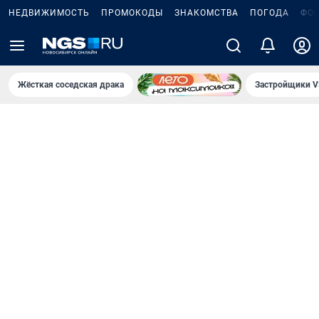
НЕДВИЖИМОСТЬ
ПРОМОКОДЫ
ЗНАКОМСТВА
ПОГОДА
ФО
Жёсткая соседская драка
Застройщики V