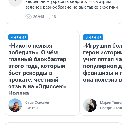
необычным украсить квартиру — смотрим
зелёное разнообразие на выставке экзотики
26 945
13
МНЕНИЕ
МНЕНИЕ
«Никого нельзя
«Игрушки боль
победить». О чём
герои истории»
главный блокбастер
учит пятая час
этого года, который
популярной де
бьет рекорды в
франшизы и п
прокате: честный
она полезна в
отзыв на «Одиссею»
Нолана
Стас Соколов
Мария Тищенк
Эксперт
Обозреватель