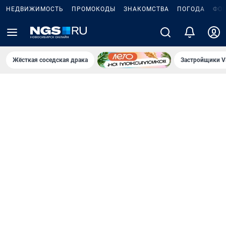
НЕДВИЖИМОСТЬ
ПРОМОКОДЫ
ЗНАКОМСТВА
ПОГОДА
ФО
Жёсткая соседская драка
Застройщики V