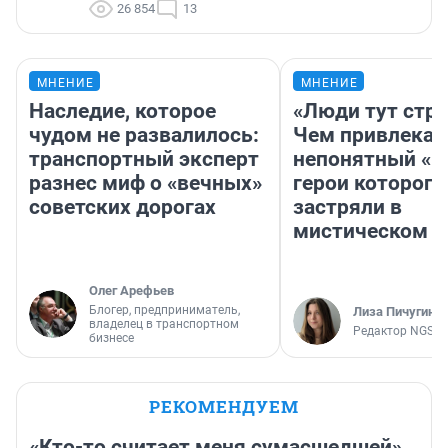
26 854
13
МНЕНИЕ
МНЕНИЕ
Наследие, которое
«Люди тут стр
чудом не развалилось:
Чем привлекае
транспортный эксперт
непонятный «Н
разнес миф о «вечных»
герои которого
советских дорогах
застряли в
мистическом о
Олег Арефьев
Блогер, предприниматель,
Лиза Пичугина
владелец в транспортном
Редактор NGS.R
бизнесе
РЕКОМЕНДУЕМ
«Кто-то считает меня сумасшедшей».