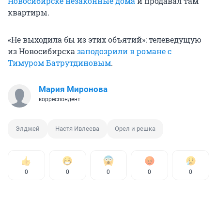
Новосибирске незаконные дома
и продавал там
квартиры.
«Не выходила бы из этих объятий»: телеведущую
из Новосибирска
заподозрили в романе с
Тимуром Батрутдиновым
.
Мария Миронова
корреспондент
Элджей
Настя Ивлеева
Орел и решка
0
0
0
0
0