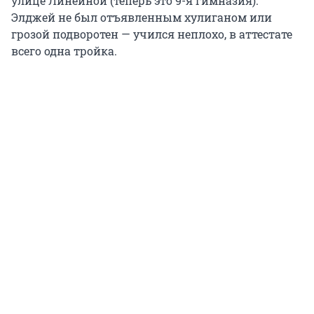
улице Линейной (теперь это 9-я гимназия).
Элджей не был отъявленным хулиганом или
грозой подворотен — учился неплохо, в аттестате
всего одна тройка.