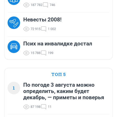
187 782
746
Невесты 2008!
72 915
1 002
Псих на инвалидке достал
15 788
199
ТОП 5
По погоде 3 августа можно
1
определить, каким будет
декабрь, — приметы и поверья
87 198
11