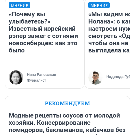
МНЕНИЕ
МНЕНИЕ
«Почему вы
«Мы видим нов
улыбаетесь?»
Нолана»: с как
Известный корейский
настроем нужн
рэпер зажег с сотнями
смотреть «Оди
новосибирцев: как это
чтобы она не
было
выглядела как
Нина Раневская
Надежда Губар
Журналист
РЕКОМЕНДУЕМ
Модные рецепты соусов от молодой
хозяйки. Консервирование
помидоров, баклажанов, кабачков без