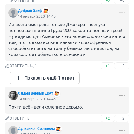
+0
–0
ОТВЕТИТЬ
Добрый Эльф
14 января 2020, 14:45
Из всего смотрела только Джокера - чернуха 
полнейшая в стиле Груза 200, какой-то полный треш! 
Ну видимо для Америки - это новое слово - снимать о 
том, что только всякие маньяки - шизофреники 
способны влиять на толпу безмозглых идиотов, из 
коих состоит общество в основном.
+1
–2
ОТВЕТИТЬ
1
Показать ещё 1 ответ
Самый Верный Друг
14 января 2020, 14:45
Почти всё - великолепное дерьмо.
+2
–2
ОТВЕТИТЬ
Дульсинея Сергеевна