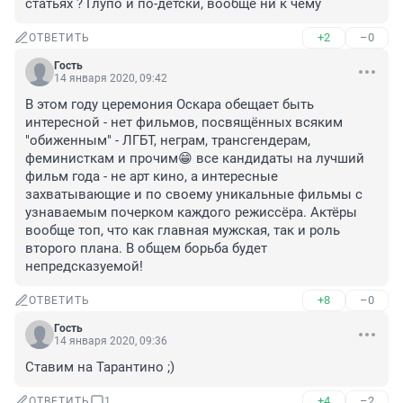
статьях ? Глупо и по-детски, вообще ни к чему
+2
–0
ОТВЕТИТЬ
Гость
14 января 2020, 09:42
В этом году церемония Оскара обещает быть 
интересной - нет фильмов, посвящённых всяким 
"обиженным" - ЛГБТ, неграм, трансгендерам, 
феминисткам и прочим😁 все кандидаты на лучший 
фильм года - не арт кино, а интересные 
захватывающие и по своему уникальные фильмы с 
узнаваемым почерком каждого режиссёра. Актёры 
вообще топ, что как главная мужская, так и роль 
второго плана. В общем борьба будет 
непредсказуемой!
+8
–0
ОТВЕТИТЬ
Гость
14 января 2020, 09:36
Ставим на Тарантино ;)
+4
–2
ОТВЕТИТЬ
1