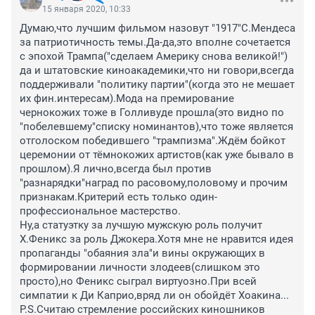
15 января 2020, 10:33
Думаю,что лучшим фильмом назовут "1917"С.Мендеса 
за патриотичность темы.Да-да,это вполне сочетается 
с эпохой Трампа("сделаем Америку снова великой!") 
да и штатовские киноакадемики,что ни говори,всегда 
поддерживали "политику партии"(когда это не мешает 
их фин.интересам).Мода на премирование 
чернокожих тоже в Голливуде прошла(это видно по 
"побелевшему"списку номинантов),что тоже является 
отголоском победившего "трампизма".Ждём бойкот 
церемонии от тёмнокожих артистов(как уже бывало в 
прошлом).Я лично,всегда был против 
"разнарядки"наград по расовому,половому и прочим 
признакам.Критерий есть только один-
профессиональное мастерство.

Ну,а статуэтку за лучшую мужскую роль получит 
Х.Феникс за роль Джокера.Хотя мне не нравится идея 
пропаганды "обаяния зла"и вины окружающих в 
формировании личности злодеев(слишком это 
просто),но Феникс сыграл виртуозно.При всей 
симпатии к Ди Каприо,вряд ли он обойдёт Хоакина...

Р.S.Считаю стремление российских киношников 