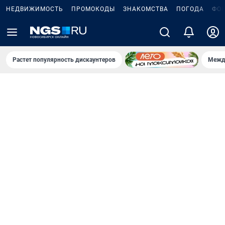
НЕДВИЖИМОСТЬ
ПРОМОКОДЫ
ЗНАКОМСТВА
ПОГОДА
ФО
Растет популярность дискаунтеров
Межд