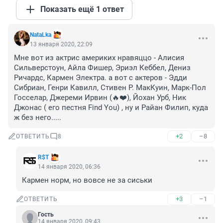
Показать ещё 1 ответ
NataLka
13 января 2020, 22:09
Мне вот из актрис америких нравяццо - Алисия 
Сильверстоун, Айла Фишер, Эриэл Кеббел, Дениз 
Ричардс, Кармен Электра. а вот с актеров - Эдди 
Сибриан, Генри Кавилл, Стивен Р. МакКуин, Марк-Пол 
Госселар, Джереми Ирвин (🔥❤️), Йохан Урб, Ник 
Джонас ( его пестня Find You) , ну и Райан Филип, куда 
ж без него.....
+2
–8
ОТВЕТИТЬ
8
R$Т
14 января 2020, 06:36
Кармен норм, но вовсе не за сиськи
+3
–1
ОТВЕТИТЬ
Гость
14 января 2020, 09:43