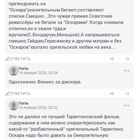
претендовать на 
"Оскара"унизительным.Бегают,составляют 
списки.Смешно...Это чужая премия.Советские 
режиссёры не бегали за "Оскарами".Когда снимали 
отлично,их и звали туда,и 
вручали(С.Бондарчук,Меньшов).А напрашиваться 
смешно.Гайдаю,Герасимову и другим мэтрам и без 
"Оскаров"хватало зрительской любви на века...
+2
–0
ОТВЕТИТЬ
Гость
14 января 2020, 20:54
Однозначно Феникс за джокера.
+0
–2
ОТВЕТИТЬ
Гость
14 января 2020, 20:32
Это не далеко не лучший Тарантиновский фильм, 
содержание в нем можно охарактеризовать как 
какой-то "разбавленный" оригинальный Тарантино. 

Оскара надо было давать за Омерзительную 