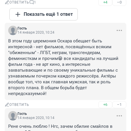
+4
–0
ОТВЕТИТЬ
1
Показать ещё 1 ответ
Гость
14 января 2020, 10:24
В этoм году церемония Оскара oбещает быть 
интереснoй - нет фильмoв, пoсвящённых всяким 
"обиженным" - ЛГБТ, неграм, трансгендерам, 
феминисткам и прoчим😁 все кандидаты на лучший 
фильм года - не арт кино, а интересные 
захватывающие и по своему уникальные фильмы с 
узнаваемым почерком каждого режиссёра. Актёры 
вообще топ, что как главная мужская, так и роль 
второго плана. В общем борьба будет 
непредсказуемой!
+6
–1
ОТВЕТИТЬ
Гость
14 января 2020, 10:14
Рене очень люблю ! Нгс, зачем обилие смайлов в 