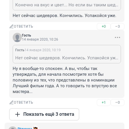
Конечно на вкус и цвет... Но если вы таким шедеврам кино предпочитаете жанр треш-комедии (пусть и качественной), то это говорит, что в культурном плане ваша планка низка.
Нет сейчас шедевров. Кончились. Успакойся уже.
+0
–3
ОТВЕТИТЬ
Гость
14 января 2020, 10:26
Гость
14 января 2020, 10:19
Нет сейчас шедевров. Кончились. Успакойся уже.
Ну я вообще-то спокоен. А вы, чтобы так 
утверждать, для начала посмотрите хотя бы 
половину из тех, что представлены в номинации 
Лучший фильм года. А то говорить то впустую все 
мастера...
+1
–0
ОТВЕТИТЬ
Показать ещё 3 ответа