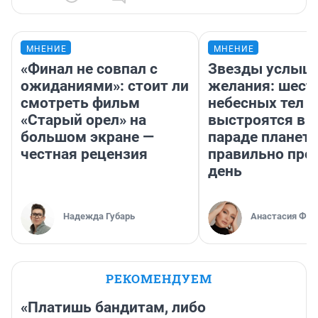
МНЕНИЕ
МНЕНИЕ
«Финал не совпал с
Звезды услыш
ожиданиями»: стоит ли
желания: шест
смотреть фильм
небесных тел
«Старый орел» на
выстроятся в 
большом экране —
параде планет 
честная рецензия
правильно про
день
Надежда Губарь
Анастасия Фил
РЕКОМЕНДУЕМ
«Платишь бандитам, либо