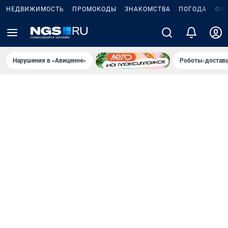
НЕДВИЖИМОСТЬ
ПРОМОКОДЫ
ЗНАКОМСТВА
ПОГОДА
ФО
Нарушения в «Авиценне»
Роботы-доставщ