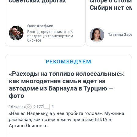
советских дорогах
споре о столиц
Сибири нет см
Олег Арефьев
Блогер, предприниматель,
Татьяна Зарва
владелец в транспортном
бизнесе
РЕКОМЕНДУЕМ
«Расходы на топливо колоссальные»:
как многодетная семья едет на
автодоме из Барнаула в Турцию —
фото
16 часов
9 177
5
«Нашел Наденьку, а у нее пробита голова». Мужчина
рассказал, как потерял жену при атаке БПЛА в
Архипо-Осиповке