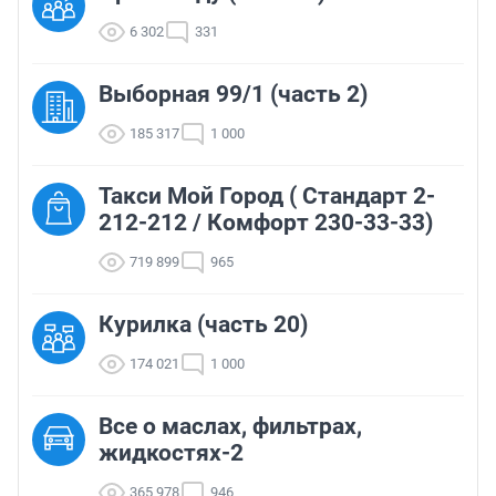
6 302
331
Выборная 99/1 (часть 2)
185 317
1 000
Такси Мой Город ( Стандарт 2-
212-212 / Комфорт 230-33-33)
719 899
965
Курилка (часть 20)
174 021
1 000
Все о маслах, фильтрах,
жидкостях-2
365 978
946