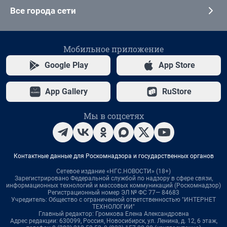
Все города сети
Мобильное приложение
Google Play
App Store
App Gallery
RuStore
Мы в соцсетях
Контактные данные для Роскомнадзора и государственных органов
Сетевое издание «НГС.НОВОСТИ» (18+)
Зарегистрировано Федеральной службой по надзору в сфере связи,
информационных технологий и массовых коммуникаций (Роскомнадзор)
Регистрационный номер ЭЛ № ФС 77— 84683
Учредитель: Общество с ограниченной ответственностью "ИНТЕРНЕТ
ТЕХНОЛОГИИ"
Главный редактор: Громкова Елена Александровна
Адрес редакции: 630099, Россия, Новосибирск, ул. Ленина, д. 12, 6 этаж,