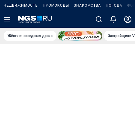
НЕДВИЖИМОСТЬ
ПРОМОКОДЫ
ЗНАКОМСТВА
ПОГОДА
ФО
Жёсткая соседская драка
Застройщики V