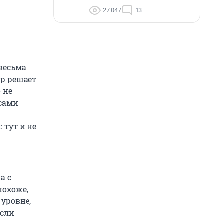
27 047
13
весьма
р решает
 не
 сами
 тут и не
а с
похоже,
 уровне,
если