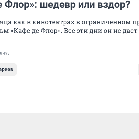
е Флор»: шедевр или вздор?
яца как в кинотеатрах в ограниченном п
м «Кафе де Флор». Все эти дни он не дает
8 493
ариев