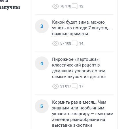
й и
78 178
12
разлучны
Какой будет зима, можно
3
узнать по погоде 7 августа, —
важные приметы
57 108
14
Пирожное «Картошка»:
4
классический рецепт в
домашних условиях с тем
самым вкусом из детства
31 017
17
Кормить раз в месяц. Чем
5
хищным или необычным
украсить квартиру — смотрим
зелёное разнообразие на
выставке экзотики