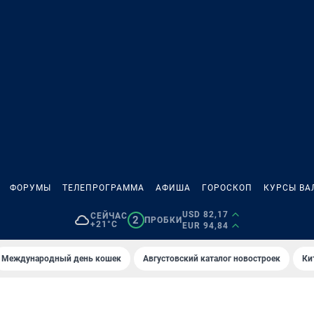
ФОРУМЫ
ТЕЛЕПРОГРАММА
АФИША
ГОРОСКОП
КУРСЫ ВА
USD 82,17
СЕЙЧАС
2
ПРОБКИ
+21°C
EUR 94,84
Международный день кошек
Августовский каталог новостроек
Ки