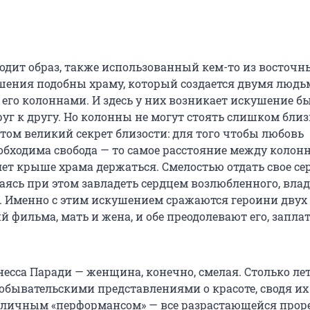
одит образ, также использованный кем-то из восточн
шения подобны храму, который создается двумя людь
 его колоннами. И здесь у них возникает искушение б
уг к другу. Но колонны не могут стоять слишком близ
этом великий секрет близости: для того чтобы любовь
еобходима свобода — то самое расстояние между колон
яет крыше храма держаться. Смелостью отдать свое се
таясь при этом завладеть сердцем возлюбленного, вла
. Именно с этим искушением сражаются героини двух
 фильма, мать и жена, и обе преодолевают его, запла
несса Паради — женщина, конечно, смелая. Столько ле
 обывательскими представлениями о красоте, сводя их
личным «перформансом» — все разрастающейся проре