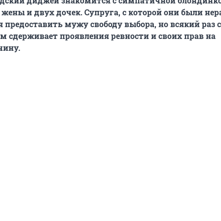
дский диджей знакомится с симпатичной блондинко
т жены и двух дочек. Супруга, с которой они были не
я предоставить мужу свободу выбора, но всякий раз с
 сдерживает проявления ревности и своих прав на
чину.