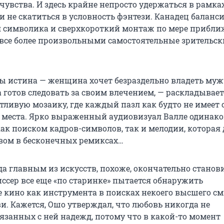
 чувства. И здесь крайне непросто удержаться в рамка
и не скатиться в условность фэнтези. Канадец баланс
я символика и сверхкороткий монтаж по мере прибли
все более произвольными самостоятельные зрительск
бы истина — женщина хочет безраздельно владеть муж
 готов следовать за своим влечением, — раскладывает
тливую мозаику, где каждый пазл как будто не имеет 
 места. Ярко выраженный аудиовизуал Валле одинако
как поиском кадров-символов, так и мелодии, которая
вом в бесконечных ремиксах…
да главным из искусств, похоже, окончательно станови
ссер все еще «по старинке» пытается обнаружить
 кино как инструмента в поисках некоего высшего см
и. Кажется, Ошо утверждал, что любовь никогда не
язанных с ней надежд, потому что в какой-то момент