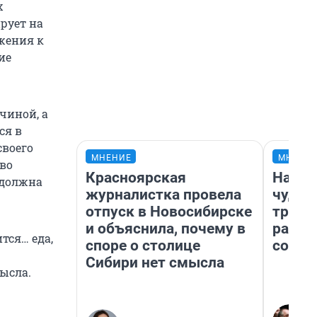
х
ирует на
жения к
ие
чиной, а
ся в
своего
МНЕНИЕ
МНЕНИ
во
Красноярская
Насле
 должна
журналистка провела
чудом
отпуск в Новосибирске
транс
и объяснила, почему в
разне
тся… еда,
споре о столице
совет
Сибири нет смысла
ысла.