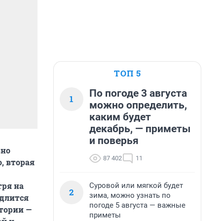
ТОП 5
По погоде 3 августа
1
можно определить,
каким будет
декабрь, — приметы
и поверья
ьно
87 402
11
, вторая
тря на
Суровой или мягкой будет
2
зима, можно узнать по
 длится
погоде 5 августа — важные
стории —
приметы