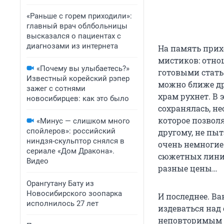
«Раньше с горем приходили»:
главный врач облбольницы
высказался о пациентах с
диагнозами из интернета
На память прих
мистиков: отно
«Почему вы улыбаетесь?»
готовыми стать
Известный корейский рэпер
можно ближе др
зажег с сотнями
храм рухнет. В 
новосибирцев: как это было
сохранялась, н
которое позвол
«Минус — слишком много
спойлеров»: российский
другому, не пы
ниндзя-скульптор снялся в
очень немногие
сериале «Дом Дракона».
сюжетных линий
Видео
разные цены…
Орангутану Бату из
Новосибирского зоопарка
И последнее. Ва
исполнилось 27 лет
издеваться над
неповторимым 