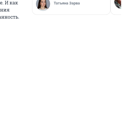
е. И как
Татьяна Зарва
ения
анность.