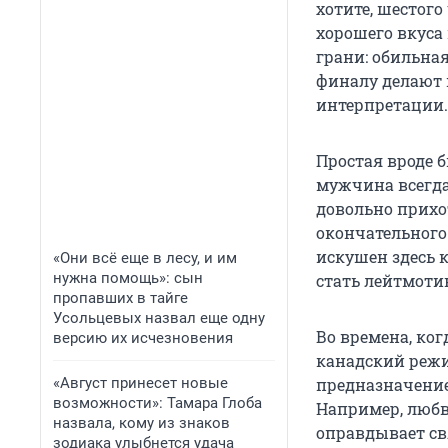
хотите, шестого
хорошего вкуса 
грани: обильна
финалу делают 
интерпретации.
Простая вроде 
мужчина всегда
довольно прихо
окончательного
искушен здесь 
«Они всё еще в лесу, и им
нужна помощь»: сын
стать лейтмоти
пропавших в тайге
Усольцевых назвал еще одну
Во времена, ког
версию их исчезновения
канадский режи
«Август принесет новые
предназначение
возможности»: Тамара Глоба
Например, любв
назвала, кому из знаков
оправдывает св
зодиака улыбнется удача