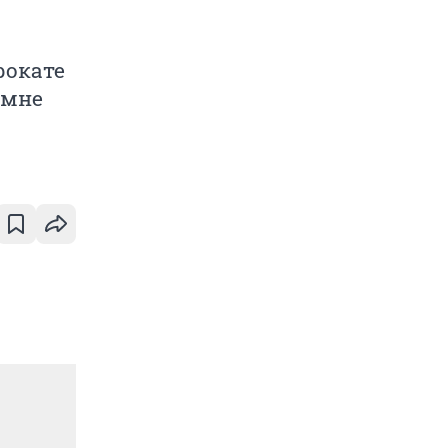
рокате
 мне