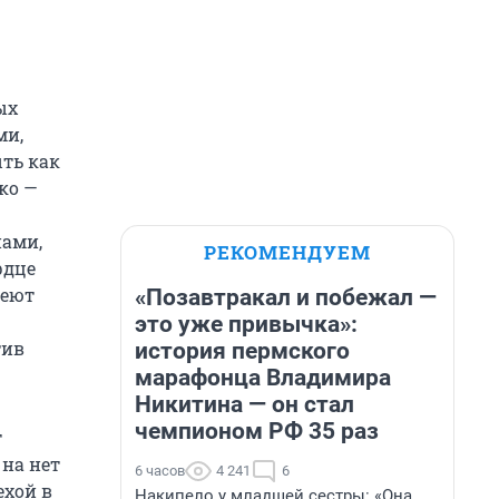
ых
ми,
ыть как
ко —
нами,
РЕКОМЕНДУЕМ
рдце
деют
«Позавтракал и побежал —
это уже привычка»:
тив
история пермского
марафонца Владимира
Никитина — он стал
чемпионом РФ 35 раз
т
 на нет
6 часов
4 241
6
хой в
Накипело у младшей сестры: «Она