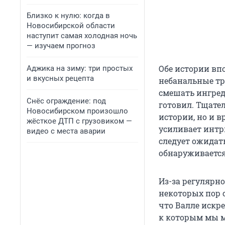
Близко к нулю: когда в
Новосибирской области
наступит самая холодная ночь
— изучаем прогноз
Обе истории вп
Аджика на зиму: три простых
и вкусных рецепта
небанальные тр
смешать ингреди
Снёс ограждение: под
готовил. Тщател
Новосибирском произошло
истории, но и 
жёсткое ДТП с грузовиком —
усиливает интри
видео с места аварии
следует ожидат
обнаруживается
Из-за регулярн
некоторых пор с
что Валле искр
к которым мы м