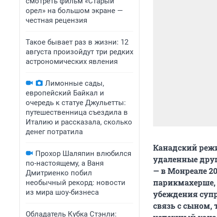
смотреть фильм «Старый
орел» на большом экране —
честная рецензия
Такое бывает раз в жизни: 12
августа произойдут три редких
астрономических явления
Лимонные сады,
европейский Байкал и
очередь к статуе Джульетты:
путешественница съездила в
Италию и рассказала, сколько
денег потратила
Канадский режи
Прохор Шаляпин влюбился
удаленные друг
по-настоящему, а Ваня
— в Монреале 20
Дмитриенко побил
парикмахерше, 
необычный рекорд: новости
из мира шоу-бизнеса
убеждения супр
связь с сыном, 
Обладатель Кубка Стэнли: