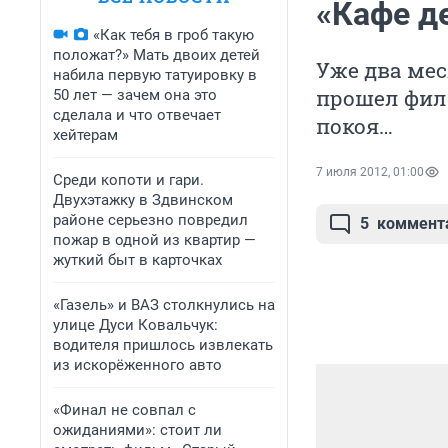
«Кафе д
«Как тебя в гроб такую
положат?» Мать двоих детей
Уже два мес
набила первую татуировку в
прошел филь
50 лет — зачем она это
сделала и что отвечает
покоя…
хейтерам
7 июля 2012, 01:00
Среди копоти и гари.
Двухэтажку в Здвинском
районе серьезно повредил
5
коммент
пожар в одной из квартир —
жуткий быт в карточках
«Газель» и ВАЗ столкнулись на
улице Дуси Ковальчук:
водителя пришлось извлекать
из искорёженного авто
«Финал не совпал с
ожиданиями»: стоит ли