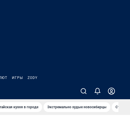
ЛЮТ
ИГРЫ
ZODY
тайская кухня в городе
Экстремально худые новосибирцы
Старт те