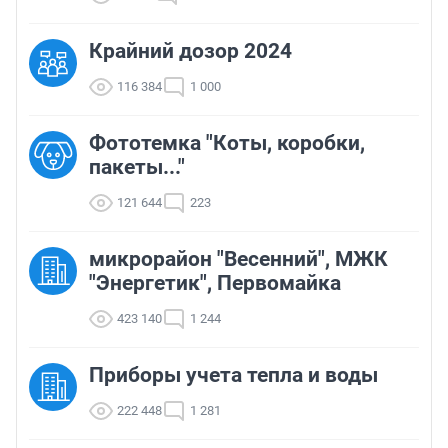
Крайний дозор 2024
116 384
1 000
Фототемка "Коты, коробки,
пакеты..."
121 644
223
микрорайон "Весенний", МЖК
"Энергетик", Первомайка
423 140
1 244
Приборы учета тепла и воды
222 448
1 281