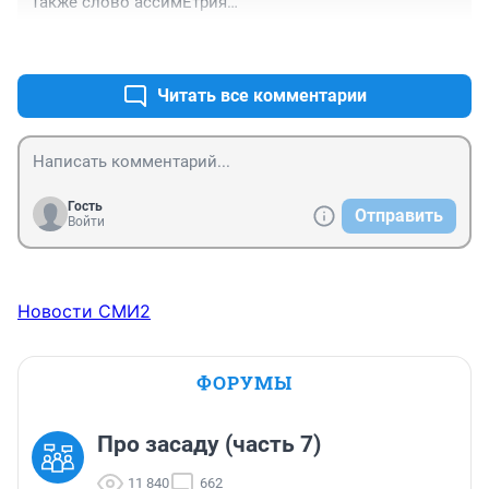
Также слово ассимЕтрия

Это не тест , а абсурд!
+3
–0
Читать все комментарии
Гость
Отправить
Войти
Новости СМИ2
ФОРУМЫ
Про засаду (часть 7)
11 840
662