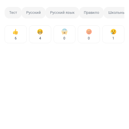
Тест
Русский
Русский язык
Правило
Школьные 
6
4
0
0
1