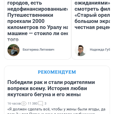
городов, есть
ожиданиями»: 
недофинансированные».
смотреть фил
Путешественники
«Старый орел» 
проехали 2000
большом экран
километров по Уралу на
честная рецен
машине — стоило ли оно
того
Екатерина Литкевич
Надежда Губар
РЕКОМЕНДУЕМ
Победили рак и стали родителями
вопреки всему. История любви
якутского бегуна и его жены
16 часов
11 380
3
«Я должен сделать всё, чтобы у жены были ягоды, да