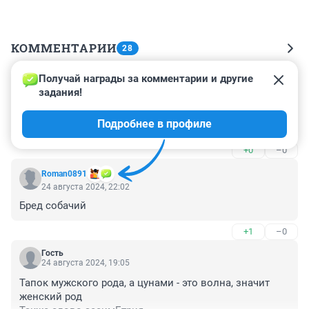
КОММЕНТАРИИ
28
Получай награды за комментарии и другие 
Гость
26 августа 2024, 11:29
задания!
ТАК блогеров своих проверьте на знание русского 
Подробнее в профиле
языка и правилам пользования в написании.
+0
–0
Roman0891
24 августа 2024, 22:02
Бред собачий
+1
–0
Гость
24 августа 2024, 19:05
Тапок мужского рода, а цунами - это волна, значит 
женский род
