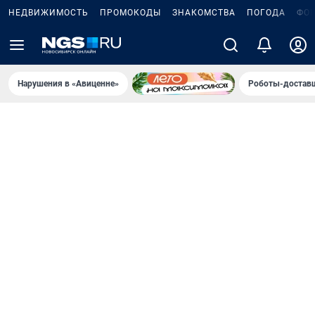
НЕДВИЖИМОСТЬ
ПРОМОКОДЫ
ЗНАКОМСТВА
ПОГОДА
ФО
Нарушения в «Авиценне»
Роботы-доставщ