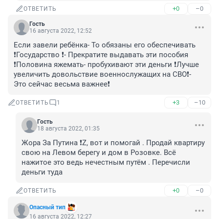
+0
–0
ОТВЕТИТЬ
Гость
16 августа 2022, 12:52
Если завели ребёнка- То обязаны его обеспечивать 
❗️Государство ❗️- Прекратите выдавать эти пособия 
❗️Половина яжемать- пробухивают эти деньги ❗️Лучше 
увеличить довольствие военнослужащих на СВО❗️- 
Это сейчас весьма важнее❗️
+3
–10
ОТВЕТИТЬ
1
Гость
18 августа 2022, 01:35
Жора За Путина ❗️Z, вот и помогай . Продай квартиру 
свою на Левом берегу и дом в Розовке. Всё 
нажитое это ведь нечестным путём . Перечисли 
деньги туда
+0
–0
ОТВЕТИТЬ
Опасный тип
16 августа 2022, 12:27