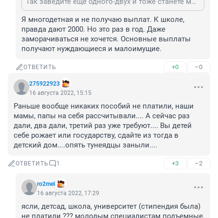
Так заведите еще одного-двух и тоже станете многодетной. Какие проблемы?
Я многодетная и не получаю выплат. К школе, 
правда дают 2000. Но это раз в год. Даже 
заморачиваться не хочется. Основные выплаты 
получают нуждающиеся и малоимущие.
+0
–0
ОТВЕТИТЬ
275922923
16 августа 2022, 15:15
Раньше вообще никаких пособий не платили, наши 
мамы, папы на себя рассчитывали.... А сейчас раз 
дали, два дали, третий раз уже требуют.... Вы детей 
себе рожает или государству, сдайте из тогда в 
детский дом....опять тунеядцы заныли....
+3
–2
ОТВЕТИТЬ
1
ro2mel
16 августа 2022, 17:29
ясли, детсад, школа, университет (стипендия была) 
не платили ??? молодым специалистам подъемные, 