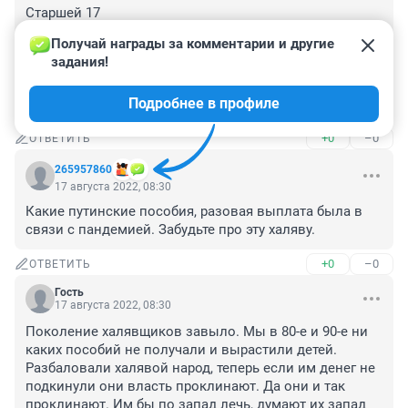
Старшей 17

Младшей 7 лет, пособия получала только с 5 до 6, в 
Получай награды за комментарии и другие 
прошлом году с 6 до 7 отказали без объяснений, 
задания!
написала в МПФ, там ответили, что НПФ нарушает 
закон, но в чудо--Новосибирске правды и грамотных 
Подробнее в профиле
ответов не услышишь ни от кого!!!!!!
+0
–0
ОТВЕТИТЬ
265957860
17 августа 2022, 08:30
Какие путинские пособия, разовая выплата была в 
связи с пандемией. Забудьте про эту халяву.
+0
–0
ОТВЕТИТЬ
Гость
17 августа 2022, 08:30
Поколение халявщиков завыло. Мы в 80-е и 90-е ни 
каких пособий не получали и вырастили детей. 
Разбаловали халявой народ, теперь если им денег не 
подкинули они власть проклинают. Да они и так 
проклинают. Им бы по запад лечь, думают их запад 