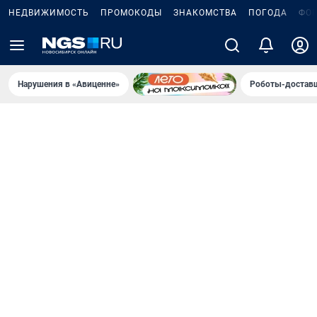
НЕДВИЖИМОСТЬ
ПРОМОКОДЫ
ЗНАКОМСТВА
ПОГОДА
ФО
Нарушения в «Авиценне»
Роботы-доставщ