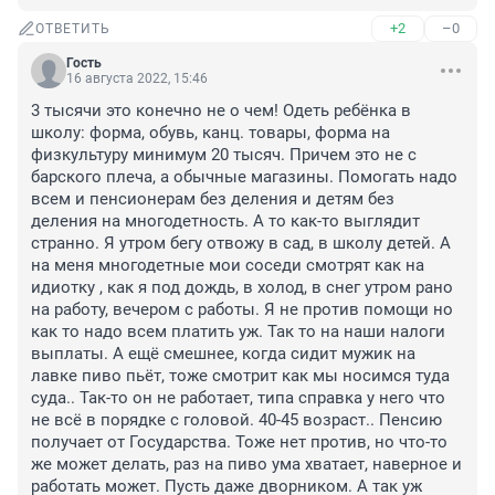
+2
–0
ОТВЕТИТЬ
Гость
16 августа 2022, 15:46
3 тысячи это конечно не о чем! Одеть ребёнка в 
школу: форма, обувь, канц. товары, форма на 
физкультуру минимум 20 тысяч. Причем это не с 
барского плеча, а обычные магазины. Помогать надо 
всем и пенсионерам без деления и детям без 
деления на многодетность. А то как-то выглядит 
странно. Я утром бегу отвожу в сад, в школу детей. А 
на меня многодетные мои соседи смотрят как на 
идиотку , как я под дождь, в холод, в снег утром рано 
на работу, вечером с работы. Я не против помощи но 
как то надо всем платить уж. Так то на наши налоги 
выплаты. А ещё смешнее, когда сидит мужик на 
лавке пиво пьёт, тоже смотрит как мы носимся туда 
суда.. Так-то он не работает, типа справка у него что 
не всё в порядке с головой. 40-45 возраст.. Пенсию 
получает от Государства. Тоже нет против, но что-то 
же может делать, раз на пиво ума хватает, наверное и 
работать может. Пусть даже дворником. А так уж 