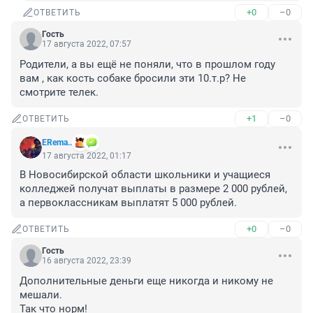
+0
–0
ОТВЕТИТЬ
Гость
17 августа 2022, 07:57
Родители, а вы ещё не поняли, что в прошлом году 
вам , как кость собаке бросили эти 10.т.р? Не 
смотрите телек.
+1
–0
ОТВЕТИТЬ
ERema..
17 августа 2022, 01:17
В Ново­си­бир­ской обла­сти школь­ни­ки и уча­щи­е­ся 
кол­ле­джей полу­чат выпла­ты в раз­ме­ре 2 000 руб­лей, 
а пер­во­класс­ни­кам выпла­тят 5 000 рублей.
+0
–0
ОТВЕТИТЬ
Гость
16 августа 2022, 23:39
Дополнительные деньги еще никогда и никому не 
мешали. 

Так что норм!