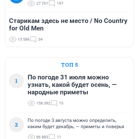
27 761
197
Старикам здесь не место / No Country
for Old Men
13 586
34
ТОП 5
По погоде 31 июля можно
1
узнать, какой будет осень, —
народные приметы
158 392
15
По погоде 3 августа можно определить,
2
каким будет декабрь, — приметы и поверья
86 883
11