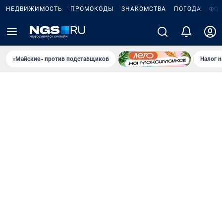
НЕДВИЖИМОСТЬ
ПРОМОКОДЫ
ЗНАКОМСТВА
ПОГОДА
ФО
«Майские» против подставщиков
Налог 