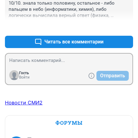
10/10. знала только половину, остальное - либо 
пальцем в небо (информатики, химия), либо 
логически вычислила верный ответ (физика, 
обществознание). 98 год выпуска, средний балл в 
+0
–0
аттестате - 3,8.

при ЕГЭ была бы отличницей.
Читать все комментарии
Гость
Отправить
Войти
Новости СМИ2
ФОРУМЫ