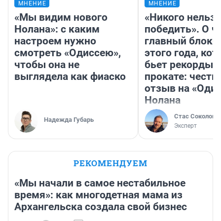
МНЕНИЕ
МНЕНИЕ
«Мы видим нового
«Никого нельз
Нолана»: с каким
победить». О ч
настроем нужно
главный блокб
смотреть «Одиссею»,
этого года, ко
чтобы она не
бьет рекорды 
выглядела как фиаско
прокате: честн
отзыв на «Оди
Нолана
Стас Соколов
Надежда Губарь
Эксперт
РЕКОМЕНДУЕМ
«Мы начали в самое нестабильное
время»: как многодетная мама из
Архангельска создала свой бизнес