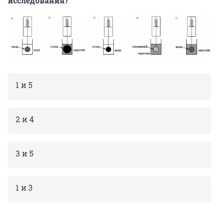
исследования?
1 и 5
2 и 4
3 и 5
1 и 3