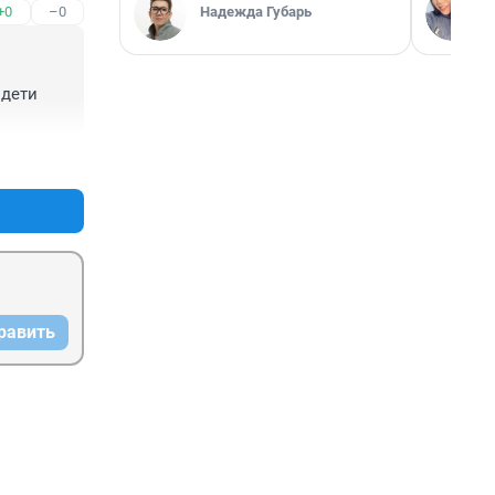
Надежда Губарь
+0
–0
дети 
+0
–0
равить