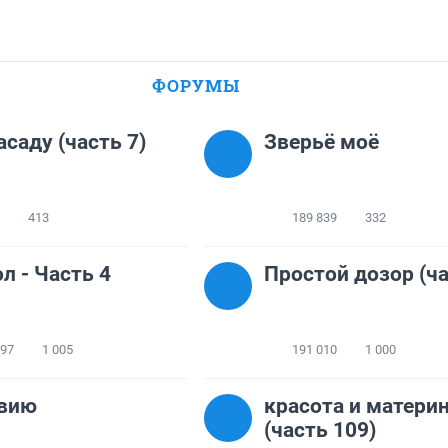
ФОРУМЫ
асаду (часть 7)
Зверьё моё
413
189 839
332
л - Часть 4
Простой дозор (ча
497
1 005
191 010
1 000
твию
красота и матери
(часть 109)