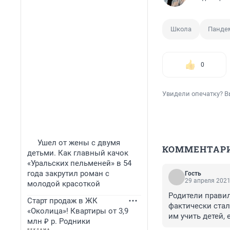
Школа
Панде
0
Увидели опечатку? В
Ушел от жены с двумя
КОММЕНТАР
детьми. Как главный качок
«Уральских пельменей» в 54
года закрутил роман с
Гость
29 апреля 2021
молодой красоткой
Родители правил
Старт продаж в ЖК
фактически ста
«Околица»! Квартиры от 3,9
им учить детей,
млн ₽ р. Родники
сделать это оче