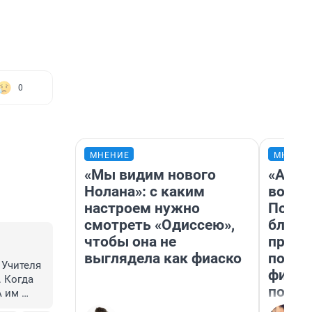
0
МНЕНИЕ
МНЕНИ
«Мы видим нового
«Анал
Нолана»: с каким
вот ч
настроем нужно
Почем
смотреть «Одиссею»,
блокб
чтобы она не
прова
выглядела как фиаско
повто
Учителя 
фильм
Когда 
полны
 им 