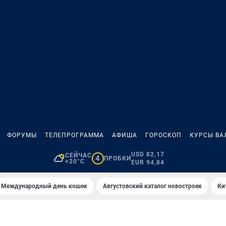
ФОРУМЫ
ТЕЛЕПРОГРАММА
АФИША
ГОРОСКОП
КУРСЫ ВА
USD 82,17
СЕЙЧАС
4
ПРОБКИ
+20°C
EUR 94,84
Международный день кошек
Августовский каталог новостроек
Ки