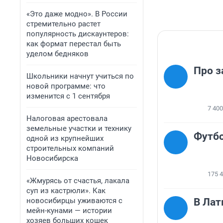
«Это даже модно». В России
стремительно растет
популярность дискаунтеров:
как формат перестал быть
уделом бедняков
Про з
Школьники начнут учиться по
новой программе: что
изменится с 1 сентября
7 400
Налоговая арестовала
земельные участки и технику
Футбо
одной из крупнейших
строительных компаний
Новосибирска
175 
«Жмурясь от счастья, лакала
суп из кастрюли». Как
новосибирцы уживаются с
В Ла
мейн-кунами — истории
хозяев больших кошек