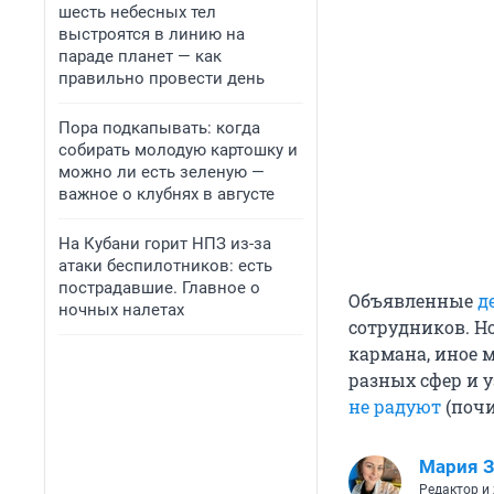
шесть небесных тел
выстроятся в линию на
параде планет — как
правильно провести день
Пора подкапывать: когда
собирать молодую картошку и
можно ли есть зеленую —
важное о клубнях в августе
На Кубани горит НПЗ из-за
атаки беспилотников: есть
пострадавшие. Главное о
Объявленные
д
ночных налетах
сотрудников. Но
кармана, иное 
разных сфер и 
не радуют
(почи
Мария З
Редактор и