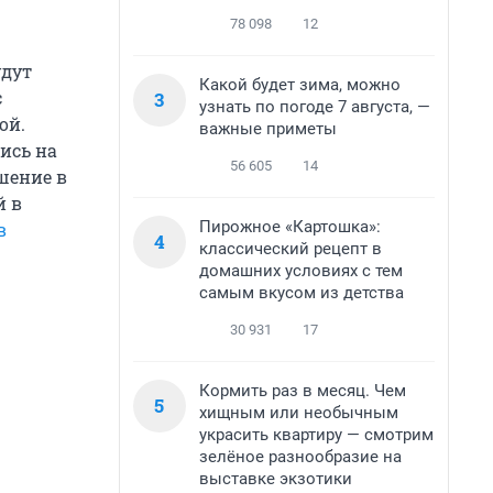
78 098
12
удут
Какой будет зима, можно
с
3
узнать по погоде 7 августа, —
ой.
важные приметы
ись на
56 605
14
шение в
й в
Пирожное «Картошка»:
в
4
классический рецепт в
домашних условиях с тем
самым вкусом из детства
30 931
17
Кормить раз в месяц. Чем
5
хищным или необычным
украсить квартиру — смотрим
зелёное разнообразие на
выставке экзотики