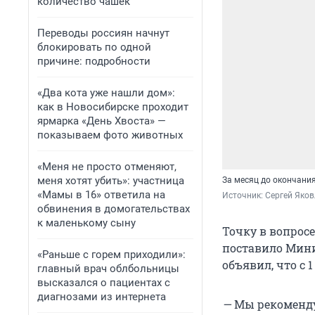
количество чашек
Переводы россиян начнут
блокировать по одной
причине: подробности
«Два кота уже нашли дом»:
как в Новосибирске проходит
ярмарка «День Хвоста» —
показываем фото животных
«Меня не просто отменяют,
меня хотят убить»: участница
За месяц до окончани
«Мамы в 16» ответила на
Источник: 
Сергей Яков
обвинения в домогательствах
к маленькому сыну
Точку в вопросе
поставило Мини
«Раньше с горем приходили»:
объявил, что с 
главный врач облбольницы
высказался о пациентах с
диагнозами из интернета
—
Мы рекоменду