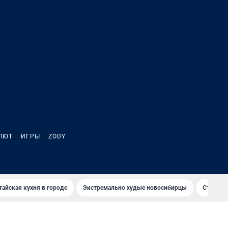
ЛЮТ
ИГРЫ
ZODY
тайская кухня в городе
Экстремально худые новосибирцы
Старт те