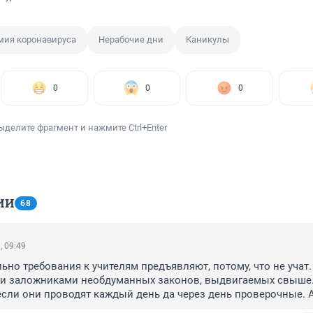
мия коронавируса
Нерабочие дни
Каникулы
0
0
0
ыделите фрагмент и нажмите Ctrl+Enter
ИИ
68
, 09:49
ьно требования к учителям предъявляют, потому, что не учат. 
ли заложниками необдуманных законов, выдвигаемых свыше. 
 если они проводят каждый день да через день проверочные. А
нь трудно, попробуйте противостоять маразм у свыше.