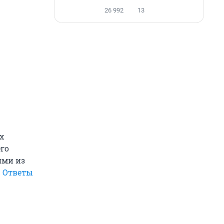
26 992
13
х
его
ями из
.
Ответы