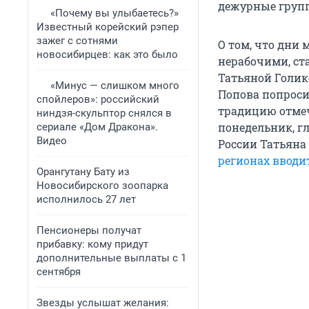
дежурные групп
«Почему вы улыбаетесь?»
Известный корейский рэпер
зажег с сотнями
О том, что дни
новосибирцев: как это было
нерабочими, ст
Татьяной Голик
«Минус — слишком много
Попова попроси
спойлеров»: российский
традицию отмеч
ниндзя-скульптор снялся в
понедельник, г
сериале «Дом Дракона».
Видео
России Татьяна
регионах вводит
Орангутану Бату из
Новосибирского зоопарка
исполнилось 27 лет
Пенсионеры получат
прибавку: кому придут
дополнительные выплаты с 1
сентября
Звезды услышат желания: