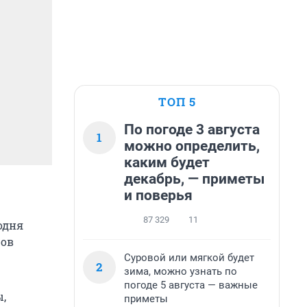
ТОП 5
По погоде 3 августа
1
можно определить,
каким будет
декабрь, — приметы
и поверья
87 329
11
одня
цов
Суровой или мягкой будет
2
зима, можно узнать по
погоде 5 августа — важные
ы,
приметы