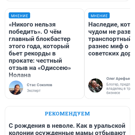
МНЕНИЕ
МНЕНИЕ
«Никого нельзя
Наследие, кото
победить». О чём
чудом не разва
главный блокбастер
транспортный 
этого года, который
разнес миф о 
бьет рекорды в
советских доро
прокате: честный
отзыв на «Одиссею»
Нолана
Олег Арефьев
Блогер, предпри
Стас Соколов
владелец в тра
Эксперт
бизнесе
РЕКОМЕНДУЕМ
С рождения в неволе. Как в уральской
колонии осужденные мамы отбывают