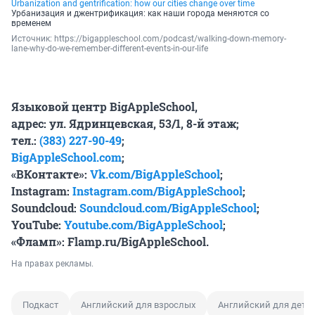
Urbanization and gentrification: how our cities change over time
Урбанизация и джентрификация: как наши города меняются со
временем
Источник: 
https://bigappleschool.com/podcast/walking-down-memory-
lane-why-do-we-remember-different-events-in-our-life
Языковой центр BigAppleSchool,
адрес: ул. Ядринцевская, 53/1, 8-й этаж;
тел.:
(383) 227-90-49
;
BigAppleSchool.com
;
«ВКонтакте»:
Vk.com/BigAppleSchool
;
Instagram:
Instagram.com/BigAppleSchool
;
Soundcloud:
Soundcloud.com/BigAppleSchool
;
YouTube:
Youtube.com/BigAppleSchool
;
«Фламп»:
Flamp.ru/BigAppleSchool.
На правах рекламы.
Подкаст
Английский для взрослых
Английский для дете