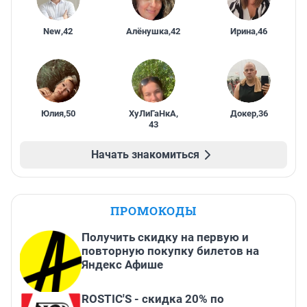
New
,
42
Алёнушка
,
42
Ирина
,
46
Юлия
,
50
ХуЛиГаНкА
,
Докер
,
36
43
Начать знакомиться
ПРОМОКОДЫ
Получить скидку на первую и
повторную покупку билетов на
Яндекс Афише
ROSTIC'S - скидка 20% по