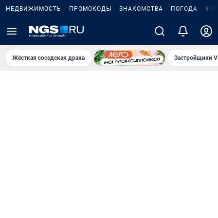
НЕДВИЖИМОСТЬ
ПРОМОКОДЫ
ЗНАКОМСТВА
ПОГОДА
ФО
Жёсткая соседская драка
Застройщики V