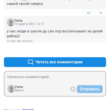
самой своей смерти.
+0
–0
Гость
16 марта 2021, 19:17
у нас люди в школе до сих пор воспитывают из детей 
рабов))

а как же иначе

ведь что рассказывать о жизни учителям когда 
+0
–0
ПРОСРАЛИ свою страну СССР

продали предали и слили в унитаз

да еще говорят о справделивости отечестве родине и 
Читать все комментарии
другой ереси когда рыльце в пушку у самих
Гость
Отправить
Войти