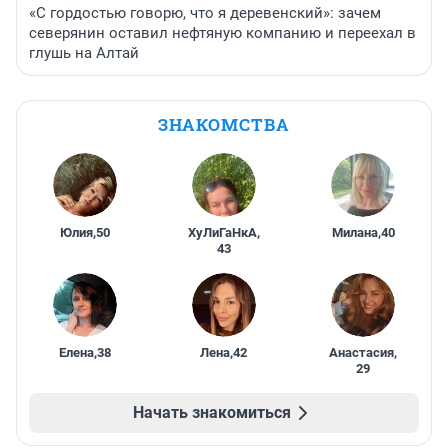
«С гордостью говорю, что я деревенский»: зачем
северянин оставил нефтяную компанию и переехал в
глушь на Алтай
ЗНАКОМСТВА
Юлия
,
50
ХуЛиГаНкА
,
Милана
,
40
43
Елена
,
38
Лена
,
42
Анастасия
,
29
Начать знакомиться