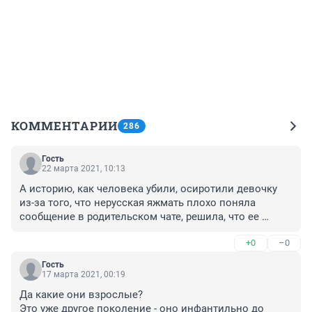
КОММЕНТАРИИ
286
Гость
22 марта 2021, 10:13
А историю, как человека убили, осиротили девочку 
из-за того, что нерусская яжмать плохо поняла 
сообщение в родительском чате, решила, что ее 
хотели оскорбить и натравила своих родственников 
+0
–0
на отца одноклассницы свой дочери, кто-нибудь 
помнит?

Гость
Совсем недавно это произошло.
17 марта 2021, 00:19
Да какие они взрослые?

Это уже другое поколение - оно инфантильно до 