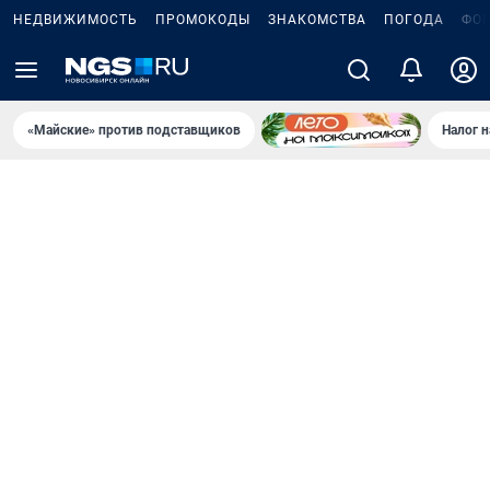
НЕДВИЖИМОСТЬ
ПРОМОКОДЫ
ЗНАКОМСТВА
ПОГОДА
ФО
«Майские» против подставщиков
Налог 