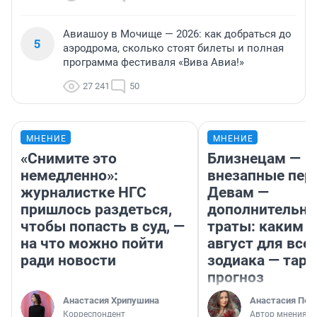
Авиашоу в Мочище — 2026: как добраться до
5
аэродрома, сколько стоят билеты и полная
программа фестиваля «Вива Авиа!»
27 241
50
МНЕНИЕ
МНЕНИЕ
«Снимите это
Близнецам —
немедленно»:
внезапные пер
журналистке НГС
Девам —
пришлось раздеться,
дополнительн
чтобы попасть в суд, —
траты: каким б
на что можно пойти
август для все
ради новости
зодиака — таро
прогноз
Анастасия Хрипушина
Анастасия Пер
Корреспондент
Автор мнения