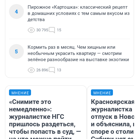
Пирожное «Картошка»: классический рецепт
4
в домашних условиях с тем самым вкусом из
детства
30 795
15
Кормить раз в месяц. Чем хищным или
5
необычным украсить квартиру — смотрим
зелёное разнообразие на выставке экзотики
26 896
13
МНЕНИЕ
МНЕНИЕ
«Снимите это
Красноярская
немедленно»:
журналистка п
журналистке НГС
отпуск в Ново
пришлось раздеться,
и объяснила, п
чтобы попасть в суд, —
споре о столиц