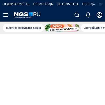
НЕДВИЖИМОСТЬ
ПРОМОКОДЫ
ЗНАКОМСТВА
ПОГОДА
ФО
Жёсткая соседская драка
Застройщики V