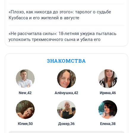
«Плохо, как никогда до этого»: таролог о судьбе
Кузбасса и его жителей в августе
«Не рассчитала силы»: 18-летняя ужурка пыталась
успокоить трехмесячного сына и убила его
ЗНАКОМСТВА
New
,
42
Алёнушка
,
42
Ирина
,
46
Юлия
,
50
Докер
,
36
Елена
,
38