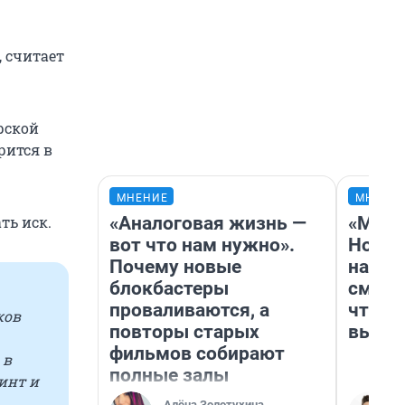
, считает
рской
рится в
МНЕНИЕ
МНЕНИ
«Аналоговая жизнь —
«Мы в
ть иск.
вот что нам нужно».
Нолан
Почему новые
настр
блокбастеры
смотр
проваливаются, а
чтобы
ков
повторы старых
выгля
фильмов собирают
 в
полные залы
инт и
Алёна Золотухина