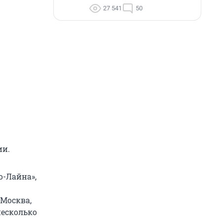
27 541
50
ии.
о-Лайна»,
 Москва,
несколько