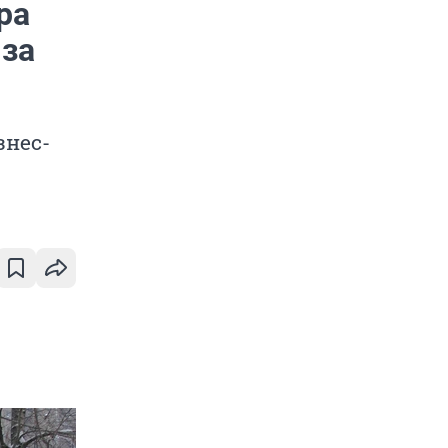
ра
 за
знес-