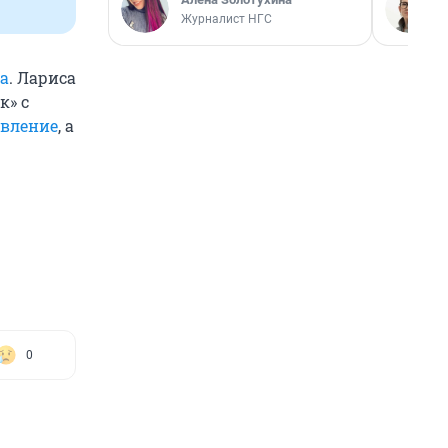
Журналист НГС
да
. Лариса
к» с
авление
, а
0