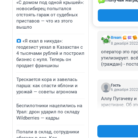
Получай награ
«С домом под одной крышей»:
новосибирец попытался
отстоять гараж от судебных
приставов — что из этого
КОММЕНТАР
вышло
Bream
«Я ехал в никуда»:
8 декабря 2022
геодезист уехал в Казахстан с
оператор это про
4 тысячами рублей и построил
утилизирует. всё
бизнес с нуля. Теперь он
(граждан) - пос
продает франшизы
суть в том, что 
этих потоков нап
Трескается кора и завелась
эээ.. кассовый р
парша: как спасти яблони и
Гость
можно считать кр
6 декабря 2022
урожай — советы агронома
банкротство. хо
Аллу Пугачеву и
услуг не оказыва
христиане. Об э
Беспилотники нацелились на
трат то быть не 
Урал: дрон ударил по складу
не трудно найти 
Wildberries — кадры
Попали в склад, сотрудники