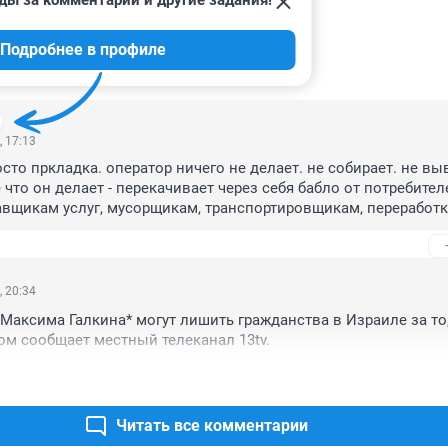
ды за комментарии и другие задания!
Подробнее в профиле
ИИ
34
, 17:13
сто пркладка. оператор ничего не делает. не собирает. не выв
 что он делает - перекачивает через себя бабло от потребителе
тавщикам услуг, мусорщикам, транспортировщикам, переработке
перекачивая бабки, распределяя так сказать денежные потоки, 
равляется не по назначению. попросту говоря - происходит вор
азрыв. и он тем больше, чем больше времени проходит. три год
итической массой, когда "пора валить", ой то есть подавать н
, 20:34
тя какое может быть банкротство, если это просто оператор, к
 Максима Галкина* могут лишить гражданства в Израиле за то,
ет, а значит кроме трат на ФОТ и возможно аренду офиса у не
том сообщает местный телеканал 13tv.
должно. что кстати подтверждается уставным капиталом этого 
что он составляет 100k.
Читать все комментарии