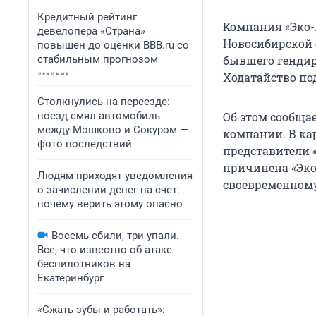
Кредитный рейтинг
Компания «Эко-
девелопера «Страна»
Новосибирской 
повышен до оценки BBB.ru со
стабильным прогнозом
бывшего гендир
Ходатайство под
Столкнулись на переезде:
поезд смял автомобиль
Об этом сообщае
между Мошково и Сокуром —
компании. В ка
фото последствий
представители 
причинена «Эко
Людям приходят уведомления
своевременному
о зачислении денег на счет:
почему верить этому опасно
Восемь сбили, три упали.
Все, что известно об атаке
беспилотников на
Екатеринбург
«Сжать зубы и работать»: