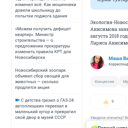
изменил всё. Как мошенники
довели школьницу до
попытки поджога здания
Экология-Новос
Анисимова зани
«Можем получить дефицит
квартир». Министр
августа 2018 го
строительства — о
Лариса Анисимо
предложении прокуратуры
изменить правила КРТ для
Новосибирска
Маша В
Корреспонд
Новосибирский зоопарк
объявил сбор овощей для
животных — сколько
Концессия
Му
продлится акция
С детства грезил о ГАЗ-24:
0
автоплюшкин переехал в
маленький хутор и превратил
свой двор в музей СССР
Увидели опечатку? В