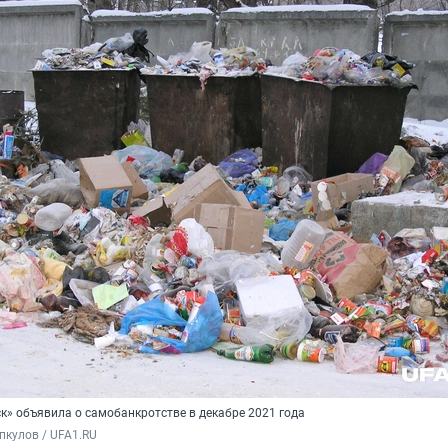
к» объявила о самобанкротстве в декабре 2021 года
пкулов / UFA1.RU