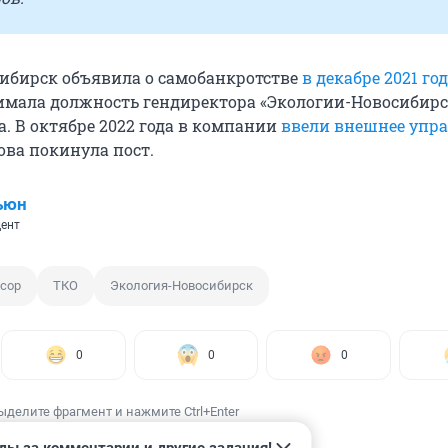
ибирск объявила о самобанкротстве
в декабре 2021 го
мала должность гендиректора «Экологии-Новосибирс
да. В октябре 2022 года в компании
ввели внешнее упр
ва покинула пост.
ьюн
ент
сор
ТКО
Экология-Новосибирск
0
0
0
ыделите фрагмент и нажмите Ctrl+Enter