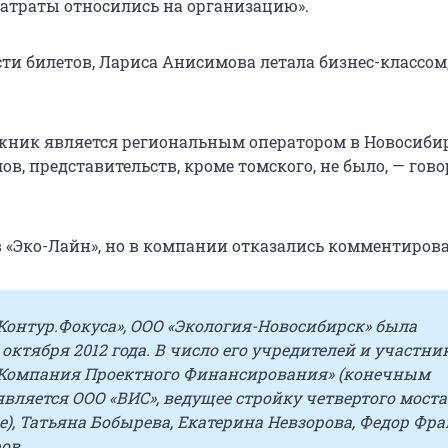
 затраты относились на организацию».
ти билетов, Лариса Анисимова летала бизнес-классом
жник является региональным оператором в Новосиби
ов, представительств, кроме томского, не было, — гово
в «Эко-Лайн», но в компании отказались комментирова
Контур.Фокуса», ООО «Экология-Новосибирск» была
 октября 2012 года. В число его учредителей и участни
«Компания Проектного Финансирования» (конечным
вляется ООО «ВИС», ведущее стройку четвертого моста
), Татьяна Бобырева, Екатерина Невзорова, Федор Фра
ов.