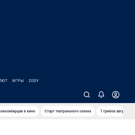
ЛЮТ
ИГРЫ
ZODY
овосибирцев в кино
Старт театрального сезона
7 грибов августа