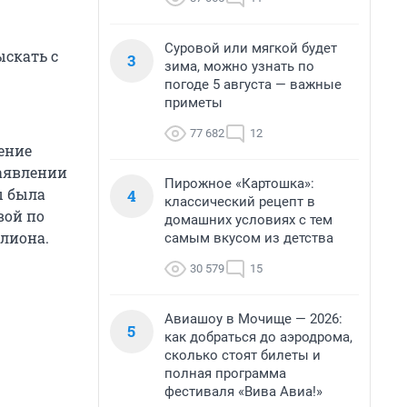
Суровой или мягкой будет
ыскать с
3
зима, можно узнать по
погоде 5 августа — важные
приметы
77 682
12
ление
заявлении
Пирожное «Картошка»:
ы была
4
классический рецепт в
вой по
домашних условиях с тем
лиона.
самым вкусом из детства
30 579
15
Авиашоу в Мочище — 2026:
5
как добраться до аэродрома,
сколько стоят билеты и
полная программа
фестиваля «Вива Авиа!»