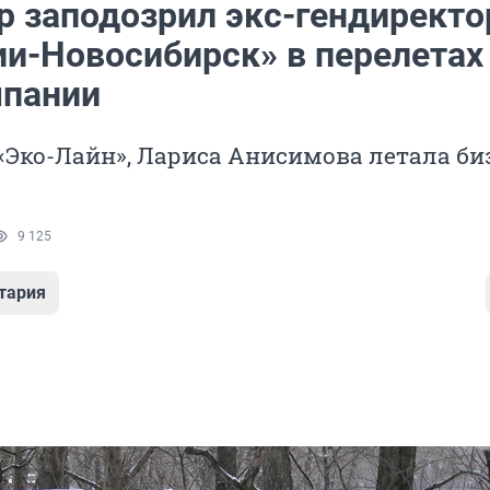
р заподозрил экс-гендиректо
ии-Новосибирск» в перелетах
мпании
Эко-Лайн», Лариса Анисимова летала би
9 125
тария