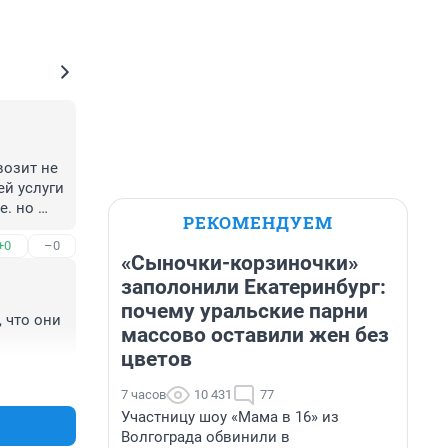
озит не 
й услуги 
. но 
РЕКОМЕНДУЕМ
часть 
+0
–0
о... 
«Сыночки-корзиночки»
а - 
заполонили Екатеринбург:
а 
почему уральские парни
оторый 
 что они 
го и 
массово оставили жен без
ооо, - 
цветов
+0
–0
7 часов
10 431
77
Участницу шоу «Мама в 16» из
Волгограда обвинили в