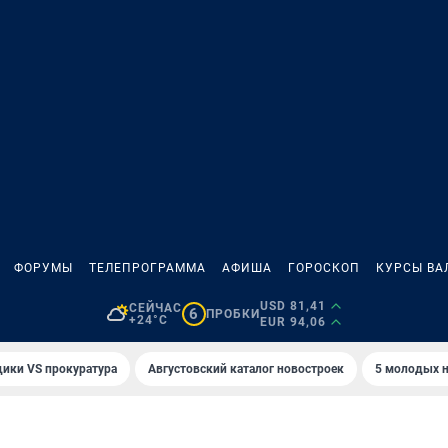
ФОРУМЫ
ТЕЛЕПРОГРАММА
АФИША
ГОРОСКОП
КУРСЫ ВА
USD 81,41
СЕЙЧАС
6
ПРОБКИ
+24°C
EUR 94,06
ики VS прокуратура
Августовский каталог новостроек
5 молодых н