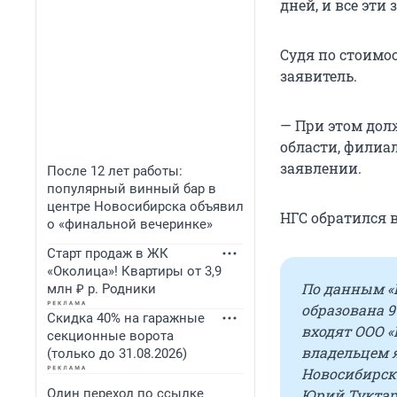
дней, и все эти
Судя по стоимос
заявитель.
— При этом дол
области, филиал
заявлении.
После 12 лет работы:
популярный винный бар в
центре Новосибирска объявил
НГС обратился 
о «финальной вечеринке»
Старт продаж в ЖК
«Околица»! Квартиры от 3,9
По данным «
млн ₽ р. Родники
образована 9
Скидка 40% на гаражные
входят ООО 
секционные ворота
владельцем я
(только до 31.08.2026)
Новосибирске
Один переход по ссылке
Юрий Туктар