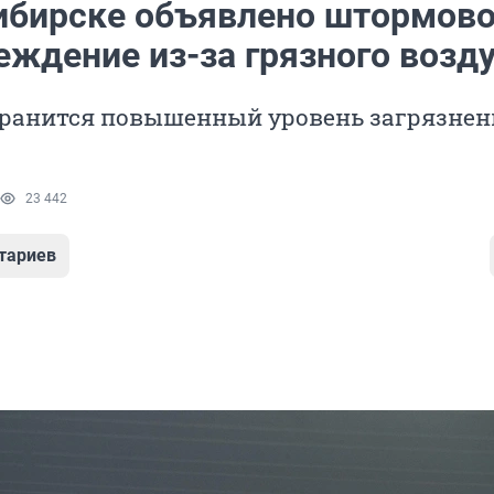
ибирске объявлено штормов
еждение из-за грязного возд
охранится повышенный уровень загрязнен
23 442
тариев