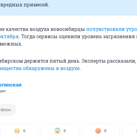
 вредных примесей.
ие качества воздуха новосибирцы
почувствовали утр
 октября
. Тогда сервисы оценили уровень загрязнения 
озможных.
ибирском держится пятый день. Эксперты рассказали,
ещества обнаружены в воздухе
.
огинская
ент
сферы
0
0
0