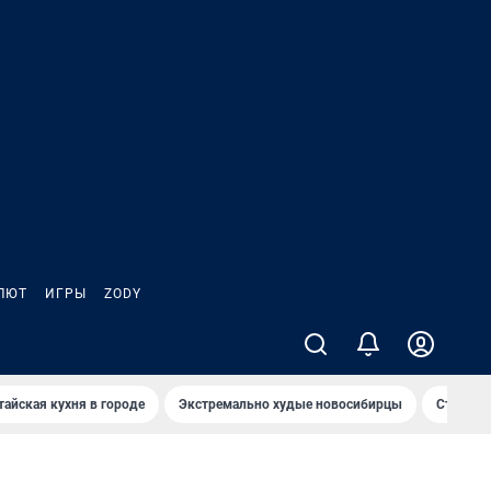
ЛЮТ
ИГРЫ
ZODY
тайская кухня в городе
Экстремально худые новосибирцы
Старт те