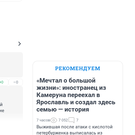
РЕКОМЕНДУЕМ
«Мечтал о большой
+0
–0
жизни»: иностранец из
Камеруна переехал в
Ярославль и создал здесь
й 
семью — история
е 
7 часов
7 052
7
Выжившая после атаки с кислотой
+0
–0
петербурженка выписалась из