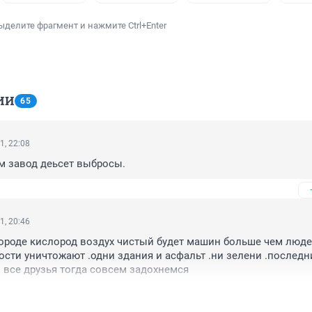
ыделите фрагмент и нажмите Ctrl+Enter
ИИ
65
1, 22:08
м завод деьсет выбросы.
1, 20:46
 городе кислород воздух чистый будет машин больше чем люде
ости уничтожают .одни здания и асфальт .ни зелени .последни
и все друзья тогда совсем задохнемся