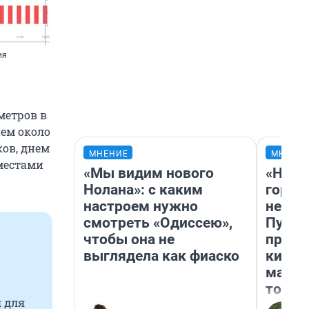
ия
 метров в
нем около
ков, днем
МНЕНИЕ
МНЕНИ
местами
«Мы видим нового
«Нет 
Нолана»: с каким
городо
настроем нужно
недоф
смотреть «Одиссею»,
Путеш
чтобы она не
проех
выглядела как фиаско
килом
машин
того
 для