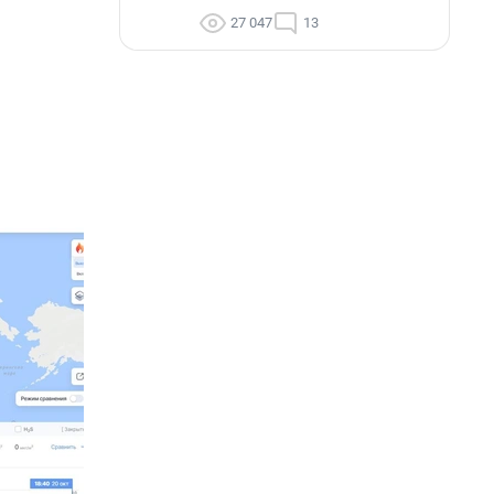
27 047
13