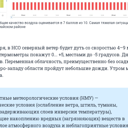
щее качество воздуха оценивается в 7 баллов из 10. Самая тяжелая ситуац
майском районе
бря, в НСО северный ветер будет дуть со скоростью 4–9
термометры покажут 0... +5, местами до -5 градусов. Д
усов. Переменная облачность, преимущественно без осад
еро-западу области пройдут небольшие дожди. Утром 
а.
тные метеорологические условия (НМУ) —
еские условия (ослабление ветра, штиль, туманы,
 задерживающих слоев инверсии температуры),
щие накоплению вредных (загрязняющих) веществ в
лое атмосферного воздуха и неблагоприятные условия