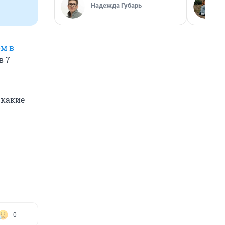
Надежда Губарь
ом в
в 7
 какие
0