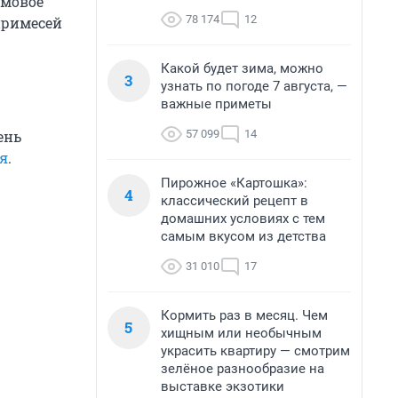
рмовое
78 174
12
примесей
Какой будет зима, можно
3
узнать по погоде 7 августа, —
важные приметы
57 099
14
ень
я
.
Пирожное «Картошка»:
4
классический рецепт в
домашних условиях с тем
самым вкусом из детства
31 010
17
Кормить раз в месяц. Чем
5
хищным или необычным
украсить квартиру — смотрим
зелёное разнообразие на
выставке экзотики