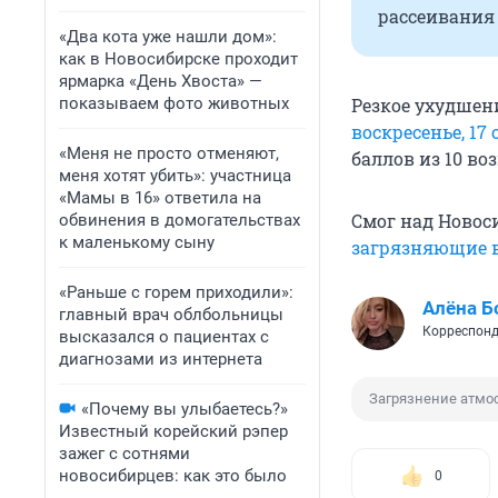
рассеивания
«Два кота уже нашли дом»:
как в Новосибирске проходит
ярмарка «День Хвоста» —
показываем фото животных
Резкое ухудшен
воскресенье, 17
«Меня не просто отменяют,
баллов из 10 в
меня хотят убить»: участница
«Мамы в 16» ответила на
Смог над Новос
обвинения в домогательствах
к маленькому сыну
загрязняющие в
«Раньше с горем приходили»:
Алёна Б
главный врач облбольницы
Корреспонд
высказался о пациентах с
диагнозами из интернета
Загрязнение атмо
«Почему вы улыбаетесь?»
Известный корейский рэпер
зажег с сотнями
новосибирцев: как это было
0