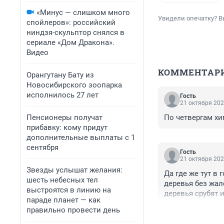
«Минус — слишком много
Увидели опечатку? В
спойлеров»: российский
ниндзя-скульптор снялся в
сериале «Дом Дракона».
Видео
КОММЕНТАР
Орангутану Бату из
Новосибирского зоопарка
исполнилось 27 лет
Гость
21 октября 202
Пенсионеры получат
По четвергам хи
прибавку: кому придут
дополнительные выплаты с 1
сентября
Гость
21 октября 202
Звезды услышат желания:
Да где же тут в
шесть небесных тел
деревья без жал
выстроятся в линию на
деревья срубят 
параде планет — как
правильно провести день