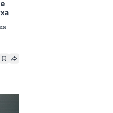
ое
уха
ия