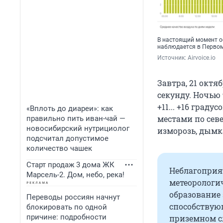
В настоящий момент об
наблюдается в Перво
Источник: 
Airvoice.io
Завтра, 21 октя
секунду. Ночью 
+11... +16 град
«Вплоть до диареи»: как
местами по сев
правильно пить иван-чай —
новосибирский нутрициолог
изморозь, дымк
подсчитал допустимое
количество чашек
Старт продаж 3 дома ЖК
Неблагоприя
Марсель-2. Дом, небо, река!
метеорологич
образование
Переводы россиян начнут
способствую
блокировать по одной
причине: подробности
приземном с