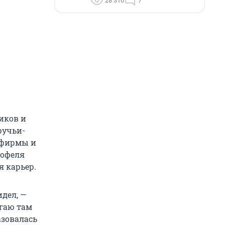
28 310
7
иков и
ручьи-
рофирмы и
тофеля
 карьер.
идел, —
егаю там
азовалась