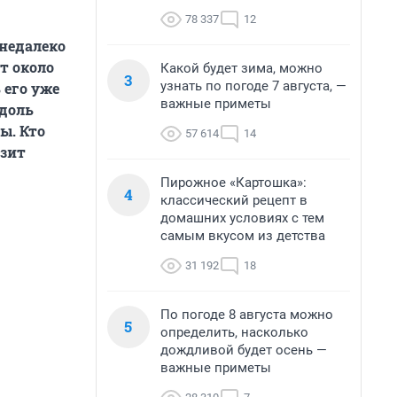
78 337
12
недалеко
т около
Какой будет зима, можно
3
узнать по погоде 7 августа, —
 его уже
важные приметы
вдоль
ы. Кто
57 614
14
озит
Пирожное «Картошка»:
4
классический рецепт в
домашних условиях с тем
самым вкусом из детства
31 192
18
По погоде 8 августа можно
5
определить, насколько
дождливой будет осень —
важные приметы