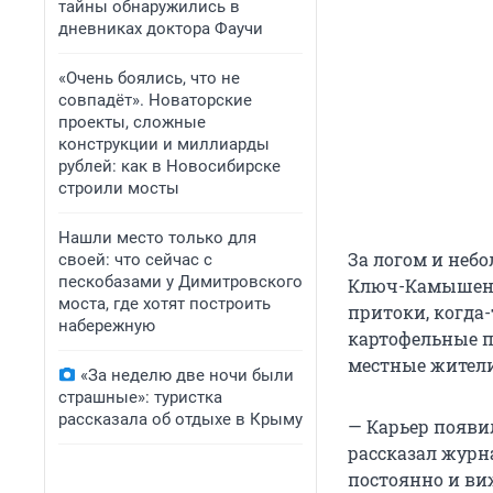
тайны обнаружились в
дневниках доктора Фаучи
«Очень боялись, что не
совпадёт». Новаторские
проекты, сложные
конструкции и миллиарды
рублей: как в Новосибирске
строили мосты
Нашли место только для
За логом и неб
своей: что сейчас с
пескобазами у Димитровского
Ключ-Камышенск
моста, где хотят построить
притоки, когда
набережную
картофельные п
местные жители
«За неделю две ночи были
страшные»: туристка
рассказала об отдыхе в Крыму
— Карьер появил
рассказал журн
постоянно и виж