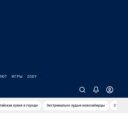
ЛЮТ
ИГРЫ
ZODY
тайская кухня в городе
Экстремально худые новосибирцы
Старт те