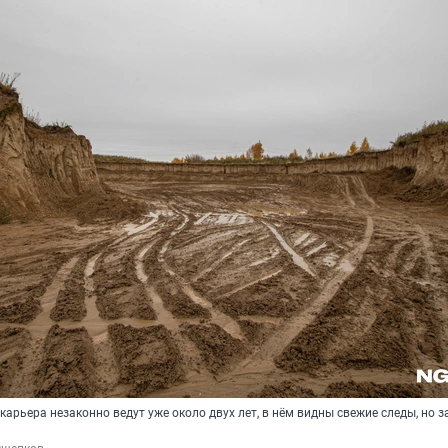
карьера незаконно ведут уже около двух лет, в нём видны свежие следы, но з