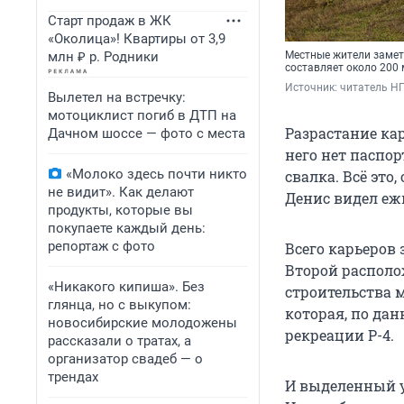
Старт продаж в ЖК
«Околица»! Квартиры от 3,9
млн ₽ р. Родники
Местные жители замети
составляет около 200 
Источник: 
читатель Н
Вылетел на встречку:
мотоциклист погиб в ДТП на
Разрастание кар
Дачном шоссе — фото с места
него нет паспор
«Молоко здесь почти никто
свалка. Всё это
не видит». Как делают
Денис видел еж
продукты, которые вы
покупаете каждый день:
репортаж с фото
Всего карьеров
Второй располо
«Никакого кипиша». Без
строительства 
глянца, но с выкупом:
которая, по да
новосибирские молодожены
рекреации Р-4.
рассказали о тратах, а
организатор свадеб — о
трендах
И выделенный у