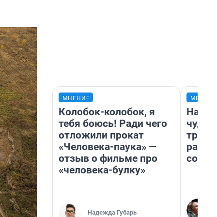
МНЕНИЕ
МНЕНИ
Колобок-колобок, я
Насле
тебя боюсь! Ради чего
чудом
отложили прокат
транс
«Человека-паука» —
разне
отзыв о фильме про
совет
«человека-булку»
Надежда Губарь