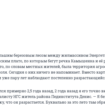
ольшим березовым лесом между жилмассивом Энергет
им плато, по которым бегут речка Камышенка и её 
-то, по словам местных жителей, была территория аг
оля. Сегодня о них ничего не напоминает. Вместо кар
 уже пару лет наблюдают постепенно разрастающийся
ся примерно 2,5 года назад, 2 года назад я его точно в
алисту НГС житель района Пединститута Денис. — Я б
у, что он разрастается. Буквально за это лето там обр