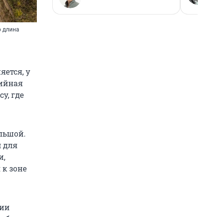
о длина
яется, у
хийная
у, где
льшой.
 для
и,
 к зоне
рии