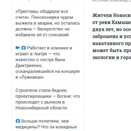
Источник: 
Александр 
«Приставы ободрали все
Жители Новоси
счета». Пенсионерка чудом
от реки Камыше
выжила в аварии, но осталась
двух лет, но ос
должна — банкротство не
избавило её от списаний
заброшена и ус
накатанного пр
Работает в клинике и
может быть при
играет в театре — что
экологии и гор
известно о сестре Вани
Дмитриенко,
оскандалившейся на концерте
в «Лужниках»
Строители стали беднее,
проектировщики — богаче: что
происходит с рынком в
Новосибирской области
Больше политики, чем
медицины? Что за ковидные