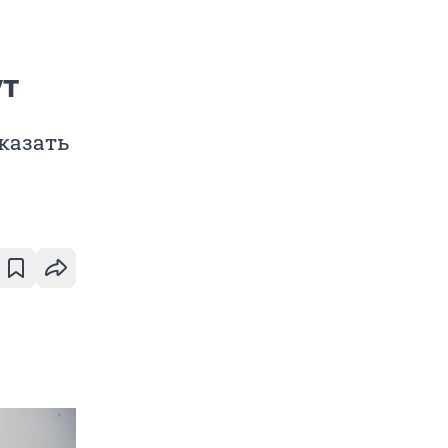
ут
аказать