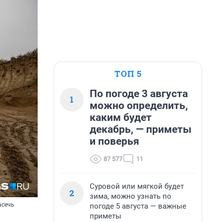
ТОП 5
По погоде 3 августа
1
можно определить,
каким будет
декабрь, — приметы
и поверья
87 577
11
Суровой или мягкой будет
2
зима, можно узнать по
асечь
погоде 5 августа — важные
приметы