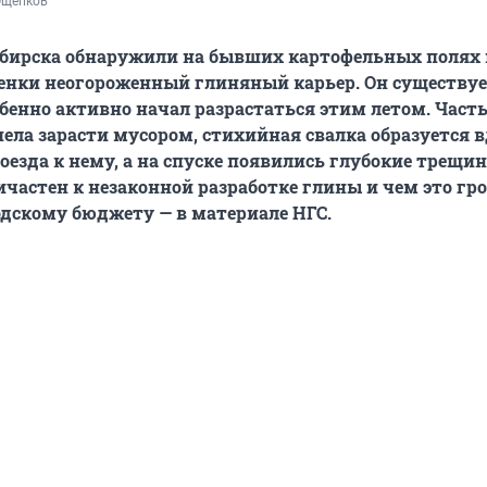
Ощепков
бирска обнаружили на бывших картофельных полях 
нки неогороженный глиняный карьер. Он существуе
обенно активно начал разрастаться этим летом. Часть
пела зарасти мусором, стихийная свалка образуется 
оезда к нему, а на спуске появились глубокие трещин
частен к незаконной разработке глины и чем это гр
одскому бюджету — в материале НГС.