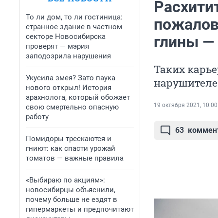
Расхити
То ли дом, то ли гостиница:
пожалов
странное здание в частном
секторе Новосибирска
глины — 
проверят — мэрия
заподозрила нарушения
Таких карье
Укусила змея? Зато паука
нарушителе
нового открыл! История
арахнолога, который обожает
19 октября 2021, 10:00
свою смертельно опасную
работу
63
коммен
Помидоры трескаются и
гниют: как спасти урожай
томатов — важные правила
«Выбираю по акциям»:
новосибирцы объяснили,
почему больше не ездят в
гипермаркеты и предпочитают