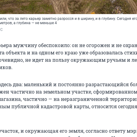
ли, что за лето карьер заметно разросся и в ширину, и в глубину. Сегодня ег
метров, а глубина — не меньше 4
ГС
ьера мужчину обеспокоило: он не огорожен и не охран
та объекта и на одном его краю уже образовалась сти
, очевидно, не идет на пользу окружающим ручьям и лес
иков.
 здесь два: маленький и постоянно разрастающийся бо
жен частично на земельном участке, сформированном
магазина, частично — на неразграниченной территори
нным публичной кадастровой карты, относится сегодня
часток, и окружающая его земля, согласно ответу мэ