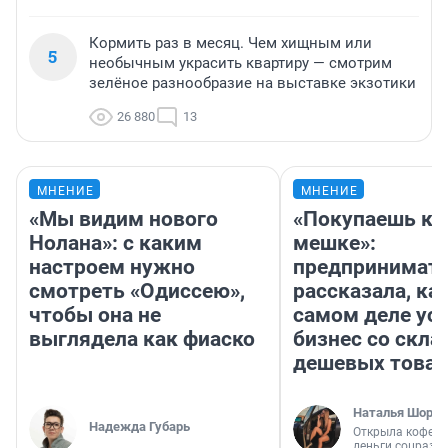
Кормить раз в месяц. Чем хищным или
5
необычным украсить квартиру — смотрим
зелёное разнообразие на выставке экзотики
26 880
13
МНЕНИЕ
МНЕНИЕ
«Мы видим нового
«Покупаешь ко
Нолана»: с каким
мешке»:
настроем нужно
предпринимат
смотреть «Одиссею»,
рассказала, как
чтобы она не
самом деле ус
выглядела как фиаско
бизнес со скл
дешевых това
Наталья Шорох
Надежда Губарь
Открыла кофейн
деньги соцразв