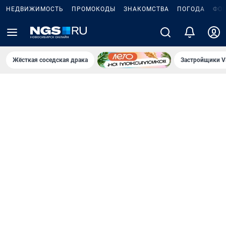
НЕДВИЖИМОСТЬ
ПРОМОКОДЫ
ЗНАКОМСТВА
ПОГОДА
ФО
Жёсткая соседская драка
Застройщики V