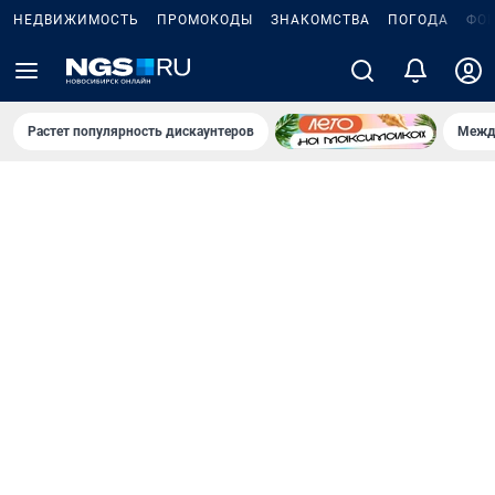
НЕДВИЖИМОСТЬ
ПРОМОКОДЫ
ЗНАКОМСТВА
ПОГОДА
ФО
Растет популярность дискаунтеров
Межд