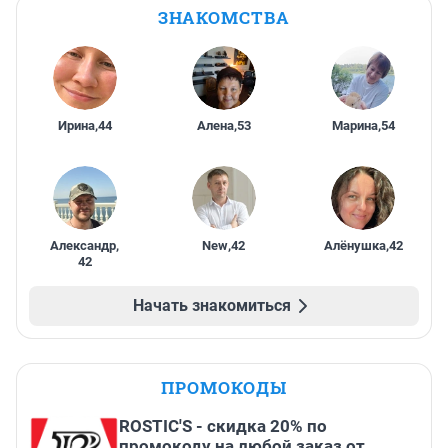
ЗНАКОМСТВА
Ирина
,
44
Алена
,
53
Марина
,
54
Александр
,
New
,
42
Алёнушка
,
42
42
Начать знакомиться
ПРОМОКОДЫ
ROSTIC'S - скидка 20% по
промокоду на любой заказ от