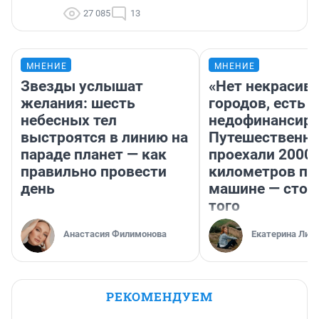
27 085
13
МНЕНИЕ
МНЕНИЕ
Звезды услышат
«Нет некрасив
желания: шесть
городов, есть
небесных тел
недофинансиро
выстроятся в линию на
Путешественн
параде планет — как
проехали 2000
правильно провести
километров по 
день
машине — стои
того
Анастасия Филимонова
Екатерина Лит
РЕКОМЕНДУЕМ