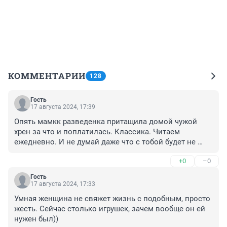
КОММЕНТАРИИ
128
Гость
17 августа 2024, 17:39
Опять мамкк разведенка притащила домой чужой 
хрен за что и поплатилась. Классика. Читаем 
ежедневно. И не думай даже что с тобой будет не 
так... Это твоя история в будущем, да, тебе говорю!!! 
+0
–0
Смотришь глаза вытаращила. Держи ноги на замке и 
все будут целы и невредимы.
Гость
17 августа 2024, 17:33
Умная женщина не свяжет жизнь с подобным, просто 
жесть. Сейчас столько игрушек, зачем вообще он ей 
нужен был))