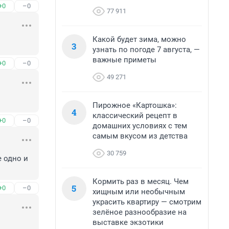
+0
–0
77 911
Какой будет зима, можно
3
узнать по погоде 7 августа, —
важные приметы
+0
–0
49 271
Пирожное «Картошка»:
4
классический рецепт в
+0
–0
домашних условиях с тем
самым вкусом из детства
30 759
 одно и 
Кормить раз в месяц. Чем
5
+0
–0
хищным или необычным
украсить квартиру — смотрим
зелёное разнообразие на
выставке экзотики