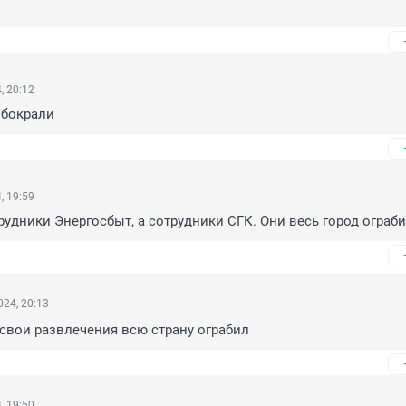
, 20:12
обокрали
, 19:59
рудники Энергосбыт, а сотрудники СГК. Они весь город ограби
24, 20:13
а свои развлечения всю страну ограбил
, 19:50