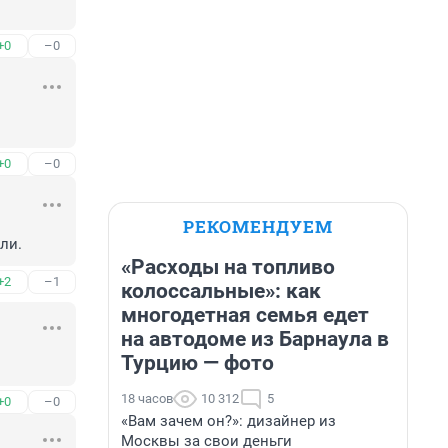
+0
–0
+0
–0
РЕКОМЕНДУЕМ
ли.
«Расходы на топливо
+2
–1
колоссальные»: как
многодетная семья едет
на автодоме из Барнаула в
Турцию — фото
18 часов
10 312
5
+0
–0
«Вам зачем он?»: дизайнер из
Москвы за свои деньги