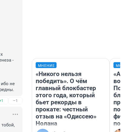


х 
еза - 
МНЕНИЕ
МНЕНИ
«Никого нельзя
«Анал
победить». О чём
вот ч
ибо не 
главный блокбастер
Почем
редны.
этого года, который
блокб
+1
–1
бьет рекорды в
прова
прокате: честный
повто
отзыв на «Одиссею»
фильм
Нолана
полны
тобой, 