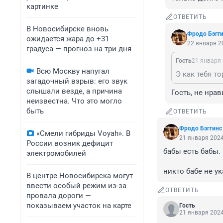
картинке
ОТВЕТИТЬ
В Новосибирске вновь
Фродо Бэгг
ожидается жара до +31
22 января 20
градуса — прогноз на три дня
Гость
21 января 
Всю Москву напугал
загадочный взрыв: его звук
слышали везде, а причина
Гость, не нрав
неизвестна. Что это могло
быть
ОТВЕТИТЬ
Фродо Бэггинс
«Смели гибриды Voyah». В
21 января 2024
России возник дефицит
бабы есть бабы. 
электромобилей
никто бабе не ук
В центре Новосибирска могут
ввести особый режим из-за
ОТВЕТИТЬ
провала дороги —
показываем участок на карте
Гость
21 января 2024