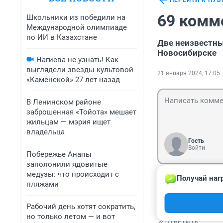
ПЕРЕЙТИ К ПУ
69 комм
Школьники из победили на
Международной олимпиаде
по ИИ в Казахстане
Две неизвестн
Новосибирске
Нагиева не узнать! Как
выглядели звезды культовой
21 января 2024, 17:05
«Каменской» 27 лет назад
В Ленинском районе
заброшенная «Тойота» мешает
жильцам — мэрия ищет
владельца
Гость
Войти
Побережье Анапы
заполонили ядовитые
медузы: что происходит с
Получай наг
Гость
пляжами
22 января 2024
Т.е. не ограбили
Рабочий день хотят сократить,
но только летом — и вот
ОТВЕТИТЬ