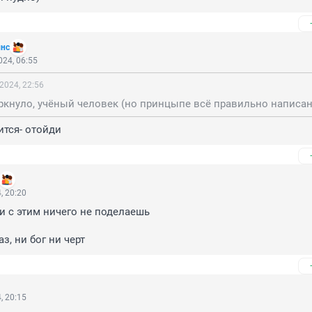
инс
24, 06:55
2024, 22:56
ится- отойди
, 20:20
и с этим ничего не поделаешь 

аз, ни бог ни черт
, 20:15