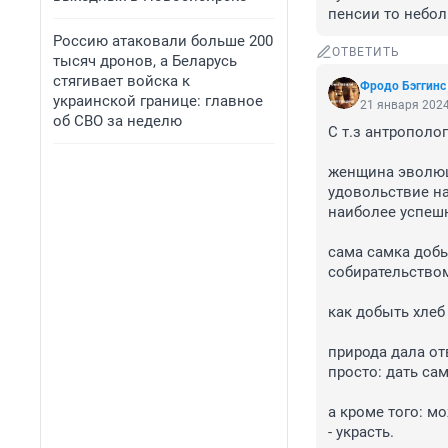
пенсии то небол
Россию атаковали больше 200
ОТВЕТИТЬ
тысяч дронов, а Беларусь
стягивает войска к
Фродо Бэггинс
украинской границе: главное
21 января 2024
об СВО за неделю
С т.з антропологи
женщина эволюц
удовольствие на
наиболее успешн
сама самка добы
собирательством
как добыть хлеб
природа дала отв
просто: дать сам
а кроме того: мо
- украсть.
