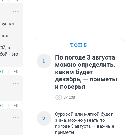
вушки 
ния 
ТОП 5
ой - это 
По погоде 3 августа
1
можно определить,
каким будет
+1
–0
декабрь, — приметы
и поверья
87 208
+0
–0
Суровой или мягкой будет
2
зима, можно узнать по
погоде 5 августа — важные
приметы