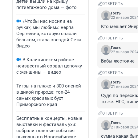
детей вышли на крышу
ОТВЕТИТЬ
пятиэтажного дома — фото
Гость
22 января 2024
«Чтобы нас носили на
Кто мешает Энер
ручках, мы любим»: нерпа
Сергеевна, которую спасли
ОТВЕТИТЬ
бельком, стала звездой Сети.
Видео
Гость
22 января 2024
В Калининском районе
Бабы жестокие
неизвестный сорвал цепочку
с женщины — видео
ОТВЕТИТЬ
Гость
Тигры на пляже и 300 оленей
21 января 2024
в дикой природе: топ-24
Судя по пересказ
самых красивых бухт
то же. НГС, пиши
Приморского края
ОТВЕТИТЬ
Бесплатные концерты, новые
Гость
выставки и фестиваль ухи:
21 января 2024
собрали главные события
сумма какая была
выходных в Новосибирске