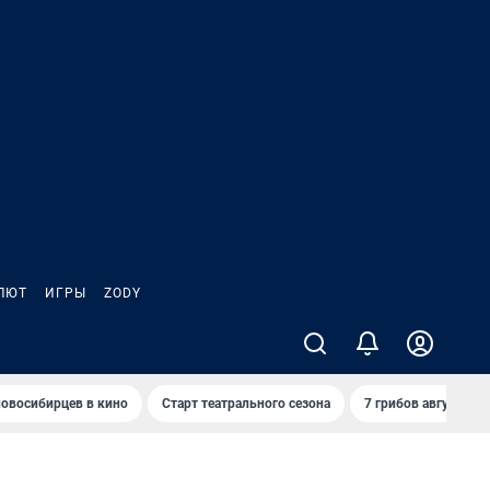
ЛЮТ
ИГРЫ
ZODY
овосибирцев в кино
Старт театрального сезона
7 грибов августа