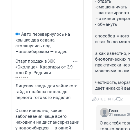
- отдать

-смошенничать

- шантажировать..
 - отманипулировать

- обмануть

Авто перевернулось на
способов много 
крышу: два седана
и так было милл
столкнулись под
Новосибирском — видео
а как известно,
биологических п
Старт продаж в ЖК
практически не
«Околица»! Квартиры от 3,9
моделями выжива
млн ₽ р. Родники
честность, мора
Лицевая гладь для чайников:
даёт никакой вы
гайд от набора петель до
первого готового изделия
ОТВЕТИТЬ
2
Стало известно, какие
Гость
21 января 20
заболевания чаще всего
находили на диспансеризации
Э как тебя то
у новосибирцев — в одной
только долго 