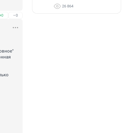
26 864
+0
–0
вное" 
нная 
ько 