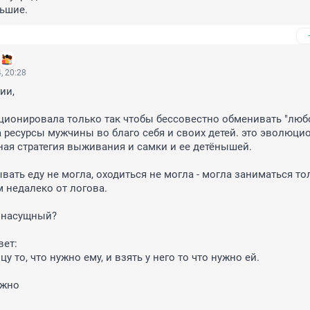
ьшие.
, 20:28
и,

ионировала только так чтобы бессовестно обменивать "любо
 ресурсы мужчины во благо себя и своих детей. это эволюцио
ая стратегия выживания и самки и ее детёнышей.

вать еду не могла, оходиться не могла - могла заниматься тол
 недалеко от логова. 

 насущный? 

ет:

цу то, что нужно ему, и взять у него то что нужно ей.

жно
