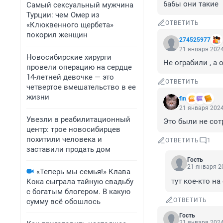
6а6ы они такие
Самый сексуальный мужчина
Турции: чем Омер из
ОТВЕТИТЬ
«Клюквенного щербета»
покорил женщин
274525977
21 января 2024
Новосибирские хирурги
Не ограбили , а 
провели операцию на сердце
14-летней девочке — это
ОТВЕТИТЬ
четвертое вмешательство в ее
жизни
fin
21 января 2024
Увезли в реабилитационный
Это были не сот
центр: трое новосибирцев
похитили человека и
ОТВЕТИТЬ
1
заставили продать дом
Гость
21 января 20
«Теперь мы семья!» Клава
тут кое-кто н
Кока сыграла тайную свадьбу
с богатым блогером. В какую
ОТВЕТИТЬ
сумму всё обошлось
Гость
21 января 2024