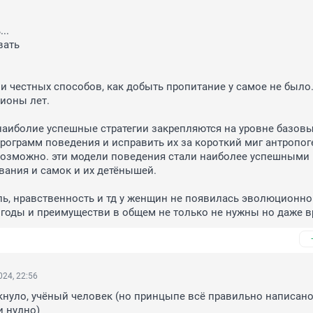
.

и честных способов, как добыть пропитание у самое не было.
ионы лет.

 наиболие успешные стратегии закрепляются на уровне базовы
рограмм поведения и исправить их за короткий миг антропоген
возможно. эти модели поведения стали наиболее успешными 
ния и самок и их детёнышей.

ль, нравственность и тд у женщин не появилась эволюционно 
годы и преимуществи в общем не только не нужны но даже в
24, 22:56
ркнуло, учёный человек (но принцыпе всё правильно написано 
и нудно)