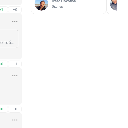
Стас Соколов
Эксперт
+1
–0
Э как тебя торкнуло, учёный человек (но принцыпе всё правильно написано тобой, только долго и нудно)
+0
–1
+0
–0