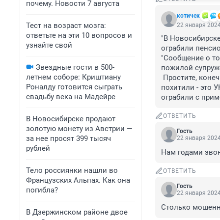
почему. Новости 7 августа
котичек
Тест на возраст мозга:
22 января 2024
ответьте на эти 10 вопросов и
"В Новосибирске
узнайте свой
ограбили пенсио
"Сообщение о т
Звездные гости в 500-
пожилой супруже
летнем соборе: Криштиану
 Простите, конечно, "корреспонденты", блин, но ограбили - это ОТОБРАЛИ СИЛОЙ, а 
Роналду готовится сыграть
похитили - это У
свадьбу века на Мадейре
ограбили с прим
ОТВЕТИТЬ
В Новосибирске продают
золотую монету из Австрии —
Гость
за нее просят 399 тысяч
22 января 2024
рублей
Нам годами звон
Тело россиянки нашли во
ОТВЕТИТЬ
Французских Альпах. Как она
Гость
погибла?
22 января 2024
Столько мошенн
В Дзержинском районе двое