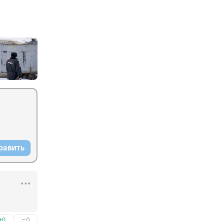
равить
+0
–0