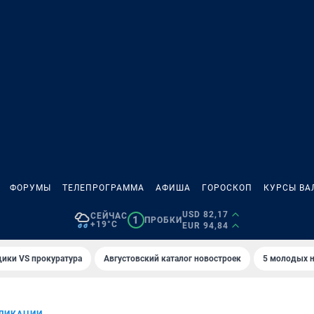
ФОРУМЫ
ТЕЛЕПРОГРАММА
АФИША
ГОРОСКОП
КУРСЫ ВА
USD 82,17
СЕЙЧАС
1
ПРОБКИ
+19°C
EUR 94,84
ики VS прокуратура
Августовский каталог новостроек
5 молодых н