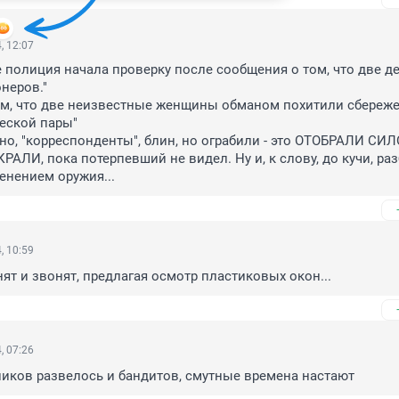
, 12:07
 полиция начала проверку после сообщения о том, что две де
неров."

ом, что две неизвестные женщины обманом похитили сбереже
ской пары"

КРАЛИ, пока потерпевший не видел. Ну и, к слову, до кучи, разб
енением оружия...
, 10:59
ят и звонят, предлагая осмотр пластиковых окон...
, 07:26
иков развелось и бандитов, смутные времена настают