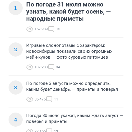
По погоде 31 июля можно
1
узнать, какой будет осень, —
народные приметы
157 989
15
Игривые слонопотамы с характером:
2
новосибирцы показали своих огромных
мейн-кунов — фото суровых питомцев
137 283
34
По погоде 3 августа можно определить,
3
каким будет декабрь, — приметы и поверья
86 476
11
Погода 30 июля укажет, каким ждать август —
4
поверья и приметы
77 166
13