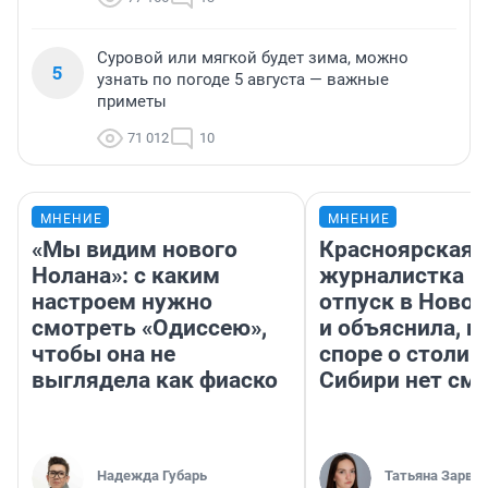
Суровой или мягкой будет зима, можно
5
узнать по погоде 5 августа — важные
приметы
71 012
10
МНЕНИЕ
МНЕНИЕ
«Мы видим нового
Красноярская
Нолана»: с каким
журналистка п
настроем нужно
отпуск в Ново
смотреть «Одиссею»,
и объяснила, п
чтобы она не
споре о столиц
выглядела как фиаско
Сибири нет см
Надежда Губарь
Татьяна Зарва