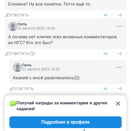
Есенина? Ну все понятно. Гетто ещё то.
+0
–0
ОТВЕТИТЬ
Гость
22 августа 2023, 16:24
А почему нет кличек этих активных комментаторов 
из НГС? Кто это был?
+0
–0
ОТВЕТИТЬ
1
Гость
22 августа 2023, 16:35
Акакий с иной развлекались))))
+0
–0
ОТВЕТИТЬ
Гость
22 августа 2023, 13:52
Получай награды за комментарии и другие 
задания!
Фото, фото выкладывайте, это лучше любого 
наказания. че за чувак такой с двумя бабами, жена в 
Подробнее в профиле
курсе?