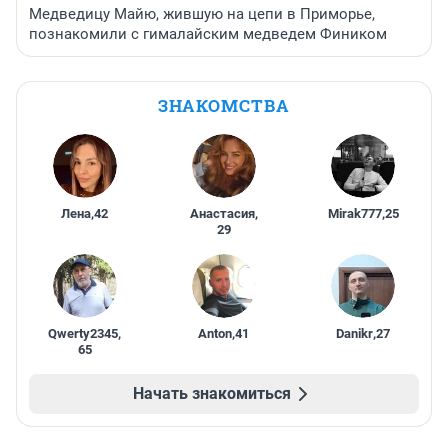
Медведицу Майю, жившую на цепи в Приморье,
познакомили с гималайским медведем Фиником
ЗНАКОМСТВА
Лена
,
42
Анастасия
,
Mirak777
,
25
29
Qwerty2345
,
Anton
,
41
Danikr
,
27
65
Начать знакомиться