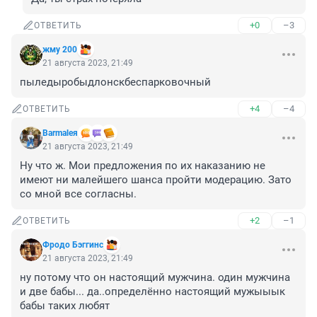
+0
–3
ОТВЕТИТЬ
жму 200
21 августа 2023, 21:49
пыледыробыдлонскбеспарковочный
+4
–4
ОТВЕТИТЬ
Barmaleя
21 августа 2023, 21:49
Ну что ж. Мои предложения по их наказанию не 
имеют ни малейшего шанса пройти модерацию. Зато 
со мной все согласны.
+2
–1
ОТВЕТИТЬ
Фродо Бэггинс
21 августа 2023, 21:49
ну потому что он настоящий мужчина. один мужчина 
и две бабы... да..определённо настоящий мужыыык

бабы таких любят