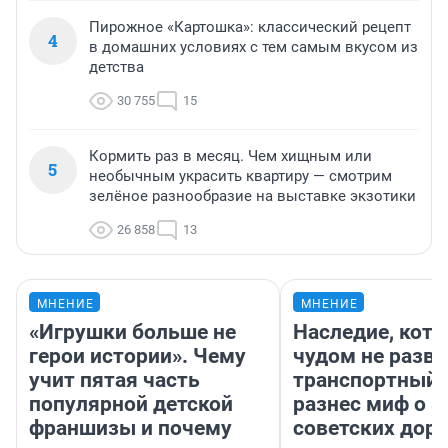
Пирожное «Картошка»: классический рецепт
4
в домашних условиях с тем самым вкусом из
детства
30 755
15
Кормить раз в месяц. Чем хищным или
5
необычным украсить квартиру — смотрим
зелёное разнообразие на выставке экзотики
26 858
13
МНЕНИЕ
МНЕНИЕ
«Игрушки больше не
Наследие, кото
герои истории». Чему
чудом не разва
учит пятая часть
транспортный 
популярной детской
разнес миф о 
франшизы и почему
советских доро