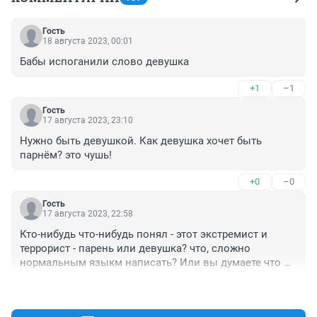
Гость
18 августа 2023, 00:01
Бабы испоганили слово девушка
+1
–1
Гость
17 августа 2023, 23:10
Нужно быть девушкой. Как девушка хочет быть 
парнём? это чушь!
+0
–0
Гость
17 августа 2023, 22:58
Кто-нибудь что-нибудь понял - этот экстремист и 
террорист - парень или девушка? что, сложно 
нормальным языкм написать? Или вы думаете что 
фраза "Девушка-трансгендер" делает ситуацию 
+2
–0
понятнее? Да ни капли не понятно! Это таки девушка 
которая стала трансгендер (изменила пол и стала 