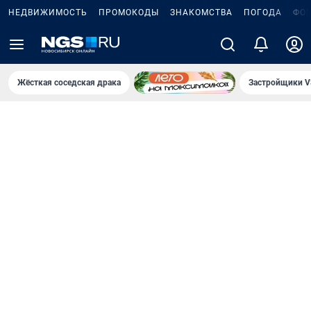
НЕДВИЖИМОСТЬ
ПРОМОКОДЫ
ЗНАКОМСТВА
ПОГОДА
ФО
Жёсткая соседская драка
Застройщики V