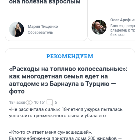
она полезна взрослым
Олег Арефьев
Блогер, предпри
Мария Тищенко
владелец в тра
Обозреватель
бизнесе
РЕКОМЕНДУЕМ
«Расходы на топливо колоссальные»:
как многодетная семья едет на
автодоме из Барнаула в Турцию —
фото
18 часов
10 151
5
«Не рассчитала силы»: 18-летняя ужурка пыталась
успокоить трехмесячного сына и убила его
«Кто-то считает меня сумасшедшей».
Екатеринбурженка приютила дома 200 жирафов —