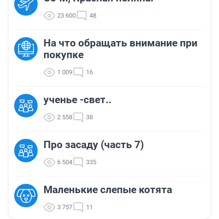
23 600
48
На что обращать внимание при
покупке
1 009
16
ученье -свет..
2 558
38
Про засаду (часть 7)
6 504
335
Маленькие слепые котята
3 757
11