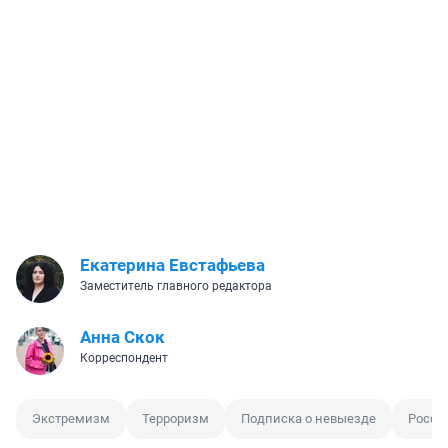
Екатерина Евстафьева
Заместитель главного редактора
Анна Скок
Корреспондент
Экстремизм
Терроризм
Подписка о невыезде
Росфи