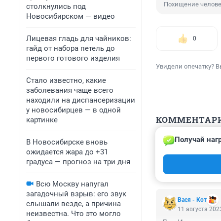
Похищение челов
столкнулись под
Новосибирском — видео
Лицевая гладь для чайников:
0
гайд от набора петель до
первого готового изделия
Увидели опечатку? В
Стало известно, какие
заболевания чаще всего
находили на диспансеризации
у новосибирцев — в одной
КОММЕНТАР
картинке
Получай наг
В Новосибирске вновь
Гость
12 августа 2023
ожидается жара до +31
градуса — прогноз на три дня
Пандемия свое д
Всю Москву напугал
загадочный взрыв: его звук
Вася - Кот
слышали везде, а причина
11 августа 2023
неизвестна. Что это могло