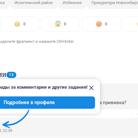
ека
Искитимский район
Избиение
Прокуратура Новосибир
0
0
0
ыделите фрагмент и нажмите Ctrl+Enter
ИИ
13
рады за комментарии и другие задания!
, 09:01
Подробнее в профиле
ело сделала. А у преступников была сделана прививка?
, 22:38