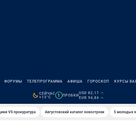
ФОРУМЫ
ТЕЛЕПРОГРАММА
АФИША
ГОРОСКОП
КУРСЫ ВА
USD 82,17
СЕЙЧАС
1
ПРОБКИ
+13°C
EUR 94,84
ики VS прокуратура
Августовский каталог новостроек
5 молодых н