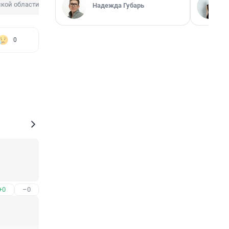
ской области
СК по Новосибирской области
Надежда Губарь
0
+0
–0