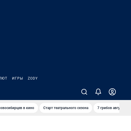
ЛЮТ
ИГРЫ
ZODY
овосибирцев в кино
Старт театрального сезона
7 грибов августа