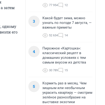
и
77 954
12
 а затем
Какой будет зима, можно
3
узнать по погоде 7 августа, —
, одному
важные приметы
увезли его
52 634
14
Пирожное «Картошка»:
4
классический рецепт в
домашних условиях с тем
самым вкусом из детства
30 789
15
Кормить раз в месяц. Чем
5
хищным или необычным
украсить квартиру — смотрим
зелёное разнообразие на
выставке экзотики