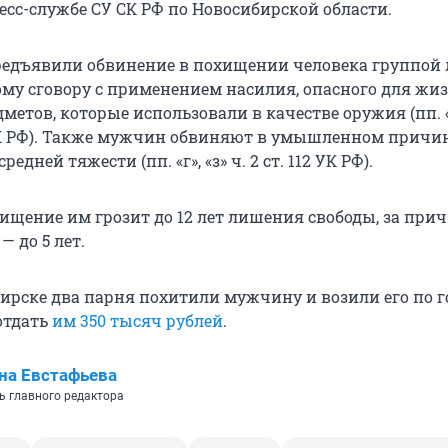
есс-службе СУ СК РФ по Новосибирской области.
едъявили обвинение в похищении человека группой 
му сговору с применением насилия, опасного для жи
дметов, которые использовали в качестве оружия (пп. «а
26 УК РФ). Также мужчин обвиняют в умышленном прич
редней тяжести (пп. «г», «з» ч. 2 ст. 112 УК РФ).
хищение им грозит до 12 лет лишения свободы, за при
— до 5 лет.
бирске два парня похитили мужчину и возили его по г
отдать
им 350 тысяч рублей
.
на Евстафьева
ь главного редактора