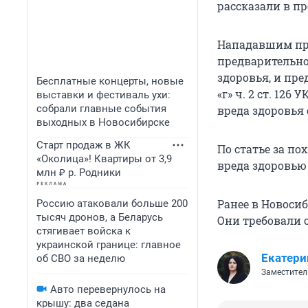
рассказали в пр
Нападавшим пр
предварительно
здоровья, и пре
Бесплатные концерты, новые
«г» ч. 2 ст. 1
выставки и фестиваль ухи:
собрали главные события
вреда здоровья с
выходных в Новосибирске
Старт продаж в ЖК
По статье за по
«Околица»! Квартиры от 3,9
вреда здоровью 
млн ₽ р. Родники
Ранее в Новоси
Россию атаковали больше 200
тысяч дронов, а Беларусь
Они требовали 
стягивает войска к
украинской границе: главное
Екатери
об СВО за неделю
Заместител
Авто перевернулось на
крышу: два седана