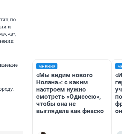
лиц по
зни и
», «в»,
инении
чинение
МНЕНИЕ
МНЕНИ
«Мы видим нового
«Игру
Нолана»: с каким
герои
ороду.
настроем нужно
учит 
смотреть «Одиссею»,
попул
чтобы она не
франш
выглядела как фиаско
она п