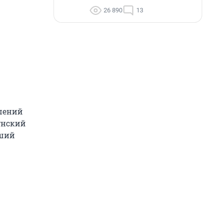
26 890
13
шений
унский
вший