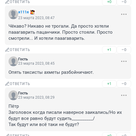
+0
–0
ОТВЕТИТЬ
я111я
23 марта 2023, 08:47
Чёкаво? Никаво не трогали. Да просто хотели 
пааагаврить пацанчики. Просто стояли. Просто 
смотрели... И хотели пааагаварить.
+1
–0
ОТВЕТИТЬ
Гость
23 марта 2023, 08:45
Опять таксисты ахметы разбойничают.
+1
–0
ОТВЕТИТЬ
Гость
23 марта 2023, 08:29
Пётр

Заголовок когда писали наверное заикались/Но их 
будут все равно будут судить__________/

Так будут или всё таки не будут?
+0
–0