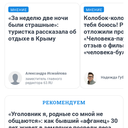
МНЕНИЕ
МНЕНИЕ
«За неделю две ночи
Колобок-колобо
были страшные»:
тебя боюсь! Ра
туристка рассказала об
отложили прок
отдыхе в Крыму
«Человека-пау
отзыв о фильм
«человека-бул
Александра Исмайлова
Надежда Губар
заместитель главного
редактора 63.RU
РЕКОМЕНДУЕМ
«Уголовник я, родные со мной не
общаются»: как бывший «афганец» 30
лет живет в землянке посреди леса