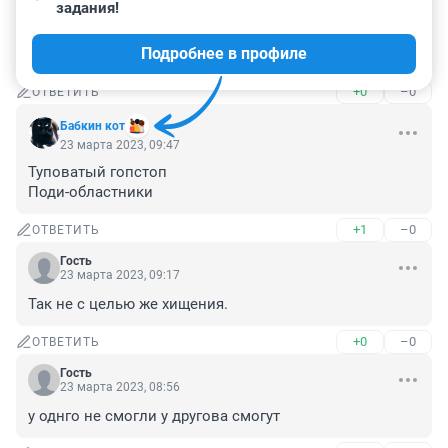
задания!
Интересно а бизнесмен отблагодарил финансово 
своего спасителя или отделался сказав спасибо и 
Подробнее в профиле
грамоту дал 😂
+0
–0
ОТВЕТИТЬ
Бабкин кот
23 марта 2023, 09:47
Туповатый гопстоп

Поди-областники
+1
–0
ОТВЕТИТЬ
Гость
23 марта 2023, 09:17
Так не с целью же хищения.
+0
–0
ОТВЕТИТЬ
Гость
23 марта 2023, 08:56
у однго не смогли у другова смогут