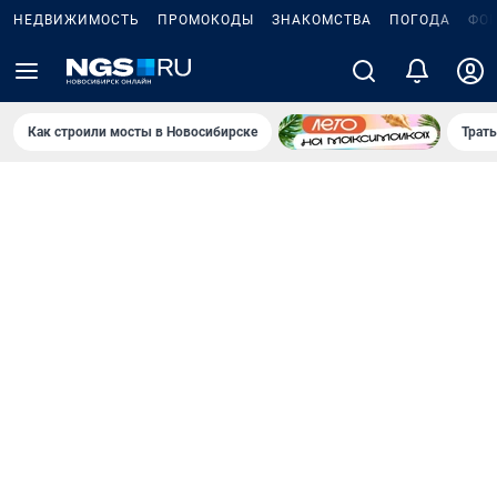
НЕДВИЖИМОСТЬ
ПРОМОКОДЫ
ЗНАКОМСТВА
ПОГОДА
ФО
Как строили мосты в Новосибирске
Траты