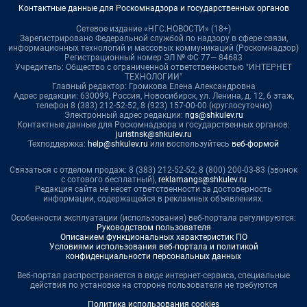
Контактные данные для Роскомнадзора и государственных органов
Сетевое издание «НГС.НОВОСТИ» (18+)
Зарегистрировано Федеральной службой по надзору в сфере связи,
информационных технологий и массовых коммуникаций (Роскомнадзор)
Регистрационный номер ЭЛ № ФС 77— 84683
Учредитель: Общество с ограниченной ответственностью "ИНТЕРНЕТ
ТЕХНОЛОГИИ"
Главный редактор: Громкова Елена Александровна
Адрес редакции: 630099, Россия, Новосибирск, ул. Ленина, д. 12, 6 этаж,
телефон 8 (383) 212-52-52, 8 (923) 157-00-00 (круглосуточно)
Электронный адрес редакции:
ngs@shkulev.ru
Контактные данные для Роскомнадзора и государственных органов:
juristnsk@shkulev.ru
Техподдержка:
help@shkulev.ru
или воспользуйтесь
веб-формой
Связаться с отделом продаж: 8 (383) 212-52-52, 8 (800) 200-03-83 (звонок
с сотового бесплатный),
reklamangs@shkulev.ru
Редакция сайта не несет ответственности за достоверность
информации, содержащейся в рекламных объявлениях.
Особенности эксплуатации (использования) веб-портала регулируются:
Руководством пользователя
Описанием функциональных характеристик ПО
Условиями использования веб-портала и политикой
конфиденциальности персональных данных
Веб-портал распространяется в виде интернет-сервиса, специальные
действия по установке на стороне пользователя не требуются
Политика использования cookies