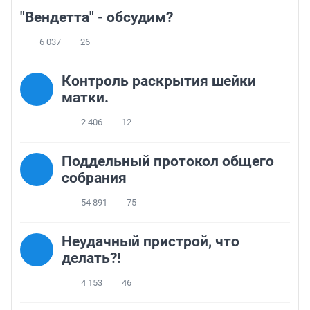
"Вендетта" - обсудим?
6 037
26
Контроль раскрытия шейки
матки.
2 406
12
Поддельный протокол общего
собрания
54 891
75
Неудачный пристрой, что
делать?!
4 153
46