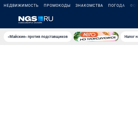
НЕДВИЖИМОСТЬ
ПРОМОКОДЫ
ЗНАКОМСТВА
ПОГОДА
ФО
«Майские» против подставщиков
Налог 