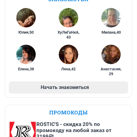
Юлия
,
50
ХуЛиГаНкА
,
Милана
,
40
43
Елена
,
38
Лена
,
42
Анастасия
,
29
Начать знакомиться
ПРОМОКОДЫ
ROSTIC'S - скидка 20% по
промокоду на любой заказ от
3199₽!