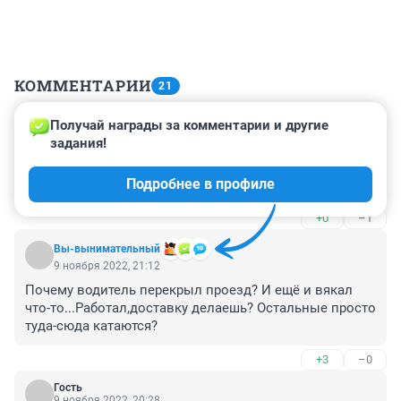
КОММЕНТАРИИ
21
Получай награды за комментарии и другие 
Гость
10 ноября 2022, 06:52
задания!
Я водитель газели делал доставку и 

Подробнее в профиле
это конец видео . А в самом начале было подругому.
+0
–1
Вы-вынимательный
9 ноября 2022, 21:12
Почему водитель перекрыл проезд? И ещё и вякал 
что-то...Работал,доставку делаешь? Остальные просто 
туда-сюда катаются?
+3
–0
Гость
9 ноября 2022, 20:28