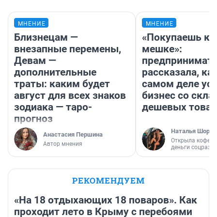
МНЕНИЕ
МНЕНИЕ
Близнецам —
«Покупаешь ко
внезапные перемены,
мешке»:
Девам —
предпринимат
дополнительные
рассказала, как
траты: каким будет
самом деле ус
август для всех знаков
бизнес со скл
зодиака — таро-
дешевых това
прогноз
Наталья Шорох
Анастасия Першина
Открыла кофейн
Автор мнения
деньги соцразв
РЕКОМЕНДУЕМ
«На 18 отдыхающих 18 поваров». Как
проходит лето в Крыму с перебоями