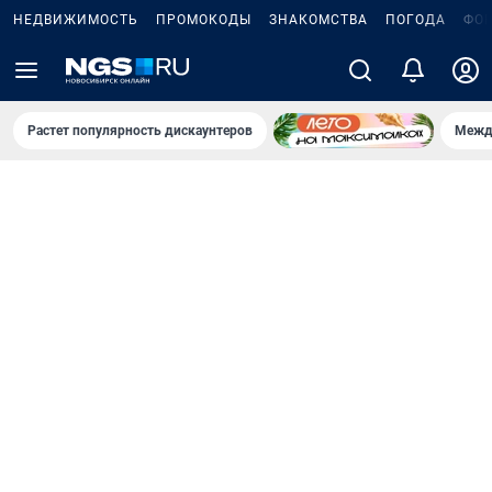
НЕДВИЖИМОСТЬ
ПРОМОКОДЫ
ЗНАКОМСТВА
ПОГОДА
ФО
Растет популярность дискаунтеров
Межд