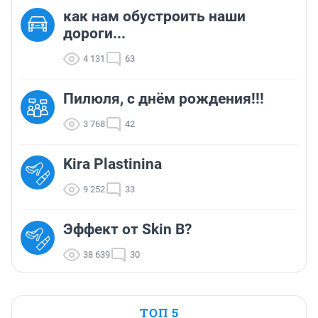
как нам обустроить наши
дороги...
4 131
63
Пилюля, с днём рождения!!!
3 768
42
Kira Plastinina
9 252
33
Эффект от Skin B?
38 639
30
ТОП 5