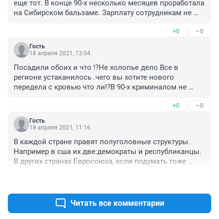
еще тот. В конце 90-х несколько месяцев проработала 
на Сибирском бальзаме. Зарплату сотрудникам не 
платил,говорил:"Это вы виноваты,что продукция не 
+0
–0
продается!" А магазины категорически отказывались 
брать на реализацию алкогольную продукцию,только 
Гость
на пороге появишься-товароведы руками 
18 апреля 2021, 13:04
машут:"Сибирский бальзам брать не будем!" В итоге 
Посадили обоих и что !?Не холопье дело.Все в 
проработав 3 месяца на обещаниях зарплаты так и не 
регионе устаканилось .чего вы хотите нового 
получила.
передела с кровью что ли!?В 90-х криминалом не 
занимались только алкаши и иждивенцы.Перемены 
+0
–0
будут сверху с судов итд или не будут.
Гость
18 апреля 2021, 11:16
В каждой стране правят полуголовные структуры. 
Например в сша их две:демократы и республиканцы. 
В других странах Евросоюза, если подумать тоже 
самое. Ну а Проничев приватизировал, чем 
+0
–0
руководил. Воспользовался хаосом.
Читать все комментарии