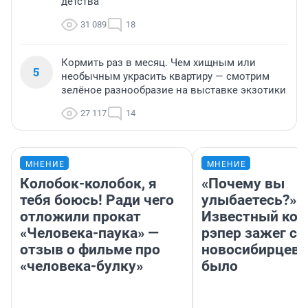
детства
31 089
18
Кормить раз в месяц. Чем хищным или
5
необычным украсить квартиру — смотрим
зелёное разнообразие на выставке экзотики
27 117
14
МНЕНИЕ
МНЕНИЕ
Колобок-колобок, я
«Почему вы
тебя боюсь! Ради чего
улыбаетесь?»
отложили прокат
Известный кор
«Человека-паука» —
рэпер зажег с 
отзыв о фильме про
новосибирцев: 
«человека-булку»
было