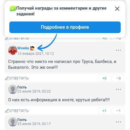
это нужно сразу искоренять чтобы невернулись90 
Получай награды за комментарии и другие 
хозяевов слишком много развелось халявщики 
задания!
вторые нацисты захотели по морде надавали 
впоследствии на здоровье, потому что просто, от 
Подробнее в профиле
кого-то захотели денег получить, просто так
+0
–0
ОТВЕТИТЬ
Wowka
13 января 2021, 10:12
Странно что никто не написал про Труса, Балбеса, и 
Бывалого. Это же они!!!
+0
–0
ОТВЕТИТЬ
Гость
25 июля 2019, 03:22
О них есть информация в инете, крутые ребята!!!!
+1
–1
ОТВЕТИТЬ
Гость
25 июля 2019, 03:17