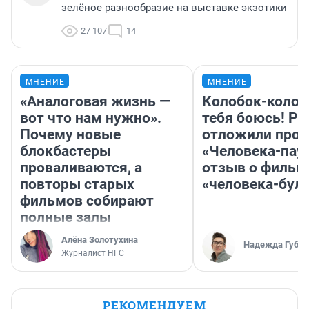
зелёное разнообразие на выставке экзотики
27 107
14
МНЕНИЕ
МНЕНИЕ
«Аналоговая жизнь —
Колобок-колобо
вот что нам нужно».
тебя боюсь! Ра
Почему новые
отложили прок
блокбастеры
«Человека-пау
проваливаются, а
отзыв о фильм
повторы старых
«человека-бул
фильмов собирают
полные залы
Алёна Золотухина
Надежда Губар
Журналист НГС
РЕКОМЕНДУЕМ