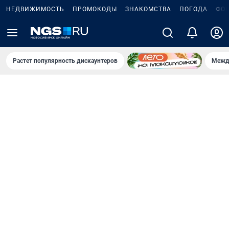
НЕДВИЖИМОСТЬ
ПРОМОКОДЫ
ЗНАКОМСТВА
ПОГОДА
ФО
Растет популярность дискаунтеров
Межд