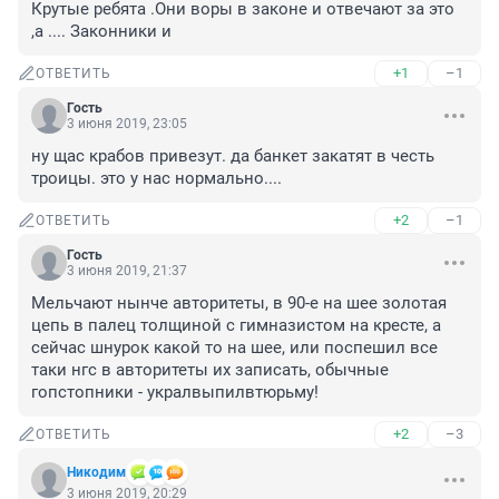
Крутые ребята .Они воры в законе и отвечают за это 
,а .... Законники и
+1
–1
ОТВЕТИТЬ
Гость
3 июня 2019, 23:05
ну щас крабов привезут. да банкет закатят в честь 
троицы. это у нас нормально....
+2
–1
ОТВЕТИТЬ
Гость
3 июня 2019, 21:37
Мельчают нынче авторитеты, в 90-е на шее золотая 
цепь в палец толщиной с гимназистом на кресте, а 
сейчас шнурок какой то на шее, или поспешил все 
таки нгс в авторитеты их записать, обычные 
гопстопники - укралвыпилвтюрьму!
+2
–3
ОТВЕТИТЬ
Никодим
3 июня 2019, 20:29