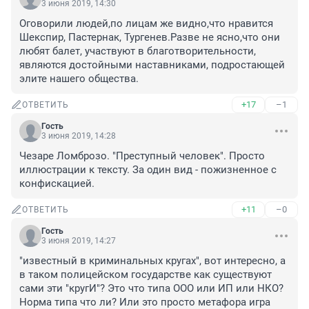
3 июня 2019, 14:30
Оговорили людей,по лицам же видно,что нравится 
Шекспир, Пастернак, Тургенев.Разве не ясно,что они 
любят балет, участвуют в благотворительности, 
являются достойными наставниками, подростающей 
элите нашего общества.
+17
–1
ОТВЕТИТЬ
Гость
3 июня 2019, 14:28
Чезаре Ломброзо. "Преступный человек". Просто 
иллюстрации к тексту. За один вид - пожизненное с 
конфискацией.
+11
–0
ОТВЕТИТЬ
Гость
3 июня 2019, 14:27
"известный в криминальных кругах", вот интересно, а 
в таком полицейском государстве как существуют 
сами эти "кругИ"? Это что типа ООО или ИП или НКО? 
Норма типа что ли? Или это просто метафора игра 