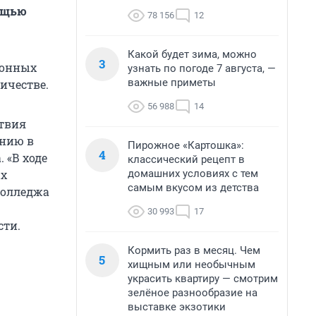
мощью
78 156
12
Какой будет зима, можно
3
ионных
узнать по погоде 7 августа, —
важные приметы
ичестве.
56 988
14
ствия
ению в
Пирожное «Картошка»:
4
 «В ходе
классический рецепт в
домашних условиях с тем
ых
самым вкусом из детства
колледжа
30 993
17
сти.
Кормить раз в месяц. Чем
5
хищным или необычным
украсить квартиру — смотрим
зелёное разнообразие на
выставке экзотики