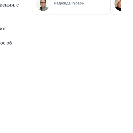
Надежда Губарь
жения, с
ния
ос об