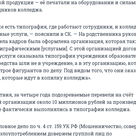
й продукции — её печатали на оборудовании и силам
дников колледжа.
же есть типография, где работают сотрудники, и колл
ные услуги, — пояснили в СК. — На родственника руко
ела кадров была оформлена организация, которая та
играфическими [услугами]. С этой организацией дого
 услуги оказывала типография учреждения образовате
едства шли не в учреждение, а в эту организацию, ко
трое фигурантов по делу. Под видом того, что они ок
, которые идут в копилку колледжа».
твия, за четыре года подозреваемые перевели на счёт
 организации около 10 миллионов рублей за произве
е фактически выполнялись в типографии колледжа.
овное дело по ч. 4 ст. 159 УК РФ (Мошенничество, сов
 злоупотреблением доверием группой лиц по