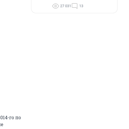
27 031
13
014-го по
ие