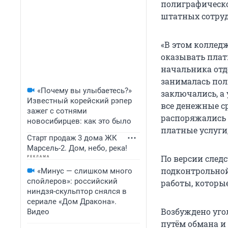
полиграфическо
штатных сотру
«В этом коллед
оказывать плат
начальника отд
занималась пол
«Почему вы улыбаетесь?»
заключались, а
Известный корейский рэпер
все денежные ср
зажег с сотнями
распоряжались 
новосибирцев: как это было
платные услуги
Старт продаж 3 дома ЖК
Марсель-2. Дом, небо, река!
По версии следс
подконтрольной
«Минус — слишком много
спойлеров»: российский
работы, которы
ниндзя-скульптор снялся в
сериале «Дом Дракона».
Возбуждено угол
Видео
путём обмана и