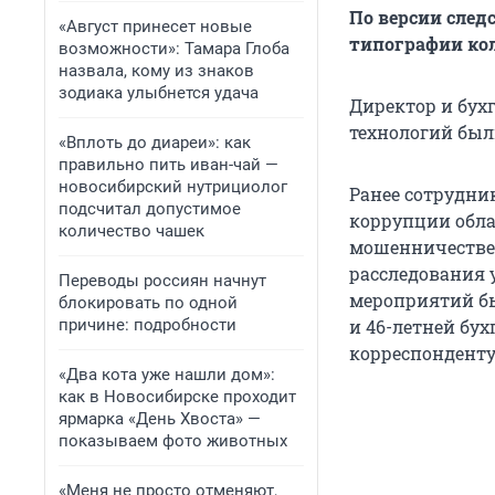
По версии след
«Август принесет новые
типографии кол
возможности»: Тамара Глоба
назвала, кому из знаков
зодиака улыбнется удача
Директор и бух
технологий был
«Вплоть до диареи»: как
правильно пить иван-чай —
новосибирский нутрициолог
Ранее сотрудни
подсчитал допустимое
коррупции обла
количество чашек
мошенничестве 
расследования 
Переводы россиян начнут
мероприятий бы
блокировать по одной
причине: подробности
и 46-летней бу
корреспонденту
«Два кота уже нашли дом»:
как в Новосибирске проходит
ярмарка «День Хвоста» —
показываем фото животных
«Меня не просто отменяют,