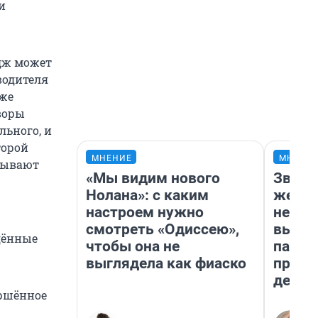
и
едж может
водителя
кже
воры
льного, и
торой
МНЕНИЕ
МНЕНИ
азывают
«Мы видим нового
Звезд
Нолана»: с каким
желан
настроем нужно
небес
смотреть «Одиссею»,
выстр
дённые
чтобы она не
парад
выглядела как фиаско
прави
день
ершённое