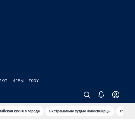
ЛЮТ
ИГРЫ
ZODY
тайская кухня в городе
Экстремально худые новосибирцы
Старт те