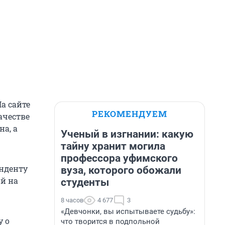
а сайте
РЕКОМЕНДУЕМ
ачестве
а, а
Ученый в изгнании: какую
тайну хранит могила
профессора уфимского
онденту
вуза, которого обожали
й на
студенты
8 часов
4 677
3
«Девчонки, вы испытываете судьбу»:
у о
что творится в подпольной