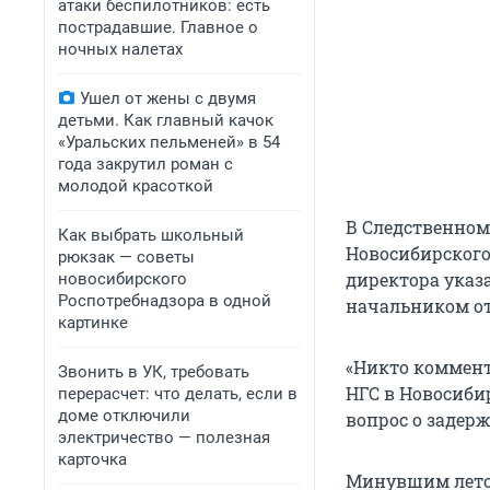
атаки беспилотников: есть
пострадавшие. Главное о
ночных налетах
Ушел от жены с двумя
детьми. Как главный качок
«Уральских пельменей» в 54
года закрутил роман с
молодой красоткой
В Следственном
Как выбрать школьный
Новосибирского
рюкзак — советы
директора указ
новосибирского
Роспотребнадзора в одной
начальником от
картинке
«Никто коммент
Звонить в УК, требовать
НГС в Новосиби
перерасчет: что делать, если в
доме отключили
вопрос о задер
электричество — полезная
карточка
Минувшим летом