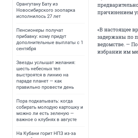
Орангутану Бату из
предварительно
Новосибирского зоопарка
причинением ущ
исполнилось 27 лет
«В настоящее в
Пенсионеры получат
прибавку: кому придут
задержаны по п
дополнительные выплаты с 1
ведомстве. — По
сентября
избрании им ме
Звезды услышат желания:
шесть небесных тел
выстроятся в линию на
параде планет — как
правильно провести день
Пора подкапывать: когда
собирать молодую картошку и
можно ли есть зеленую —
важное о клубнях в августе
На Кубани горит НПЗ из-за