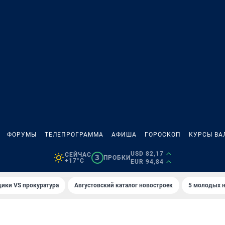
ФОРУМЫ
ТЕЛЕПРОГРАММА
АФИША
ГОРОСКОП
КУРСЫ ВА
USD 82,17
СЕЙЧАС
3
ПРОБКИ
+17°C
EUR 94,84
ики VS прокуратура
Августовский каталог новостроек
5 молодых н