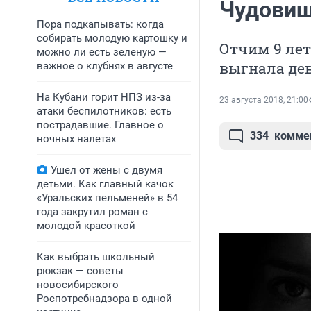
Чудовищ
Пора подкапывать: когда
собирать молодую картошку и
Отчим 9 лет
можно ли есть зеленую —
выгнала де
важное о клубнях в августе
На Кубани горит НПЗ из-за
23 августа 2018, 21:00
атаки беспилотников: есть
пострадавшие. Главное о
334
комме
ночных налетах
Ушел от жены с двумя
детьми. Как главный качок
«Уральских пельменей» в 54
года закрутил роман с
молодой красоткой
Как выбрать школьный
рюкзак — советы
новосибирского
Роспотребнадзора в одной