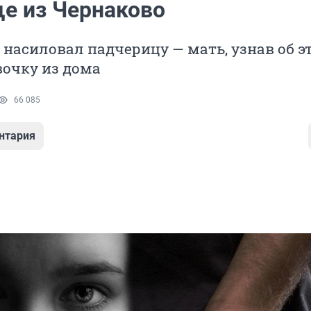
е из Чернаково
 насиловал падчерицу — мать, узнав об э
вочку из дома
66 085
нтария