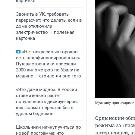
картинке
Звонить в УК, требовать
перерасчет: что делать, если в
доме отключили
электричество — полезная
карточка
«Нет некрасивых городов,
есть недофинансированные».
Путешественники проехали
2000 километров по Уралу на
машине — стоило ли оно того
«Это даже модно». В России
стремительно растет
популярность дискаунтеров:
Мужчину приговорили 
как формат перестал быть
уделом бедняков
Ордынский обла
режима за «нас
Школьники начнут учиться по
потерпевшей, не
новой программе: что