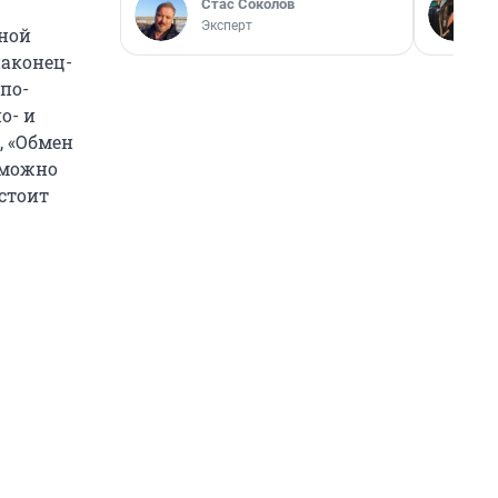
Стас Соколов
Эксперт
дной
наконец-
по-
о- и
, «Обмен
 можно
 стоит