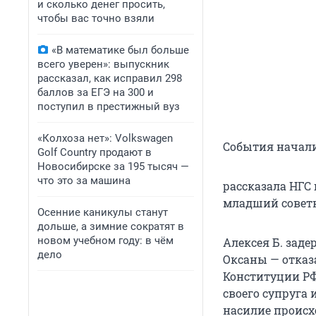
и сколько денег просить,
чтобы вас точно взяли
«В математике был больше
всего уверен»: выпускник
рассказал, как исправил 298
баллов за ЕГЭ на 300 и
поступил в престижный вуз
«Колхоза нет»: Volkswagen
События начались
Golf Сountry продают в
Новосибирске за 195 тысяч —
что это за машина
рассказала НГС
младший советн
Осенние каникулы станут
дольше, а зимние сократят в
новом учебном году: в чём
Алексея Б. зад
дело
Оксаны — отказа
Конституции РФ 
своего супруга 
насилие происхо