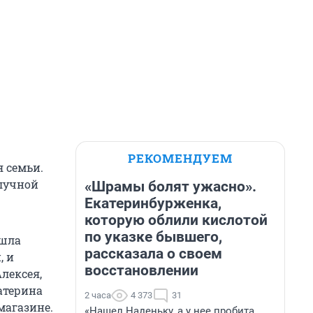
РЕКОМЕНДУЕМ
 семьи.
олучной
«Шрамы болят ужасно».
Екатеринбурженка,
которую облили кислотой
по указке бывшего,
ышла
рассказала о своем
, и
восстановлении
лексея,
катерина
2 часа
4 373
31
магазине.
«Нашел Наденьку, а у нее пробита