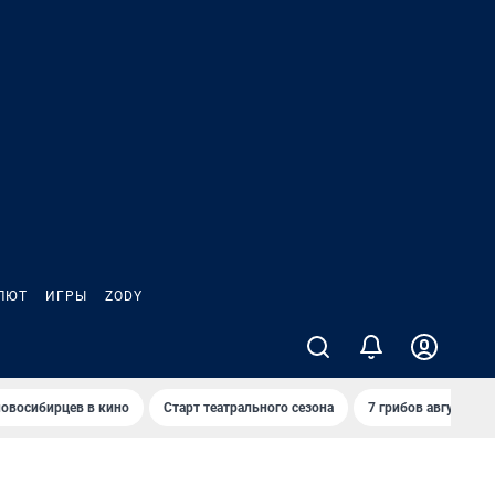
ЛЮТ
ИГРЫ
ZODY
овосибирцев в кино
Старт театрального сезона
7 грибов августа