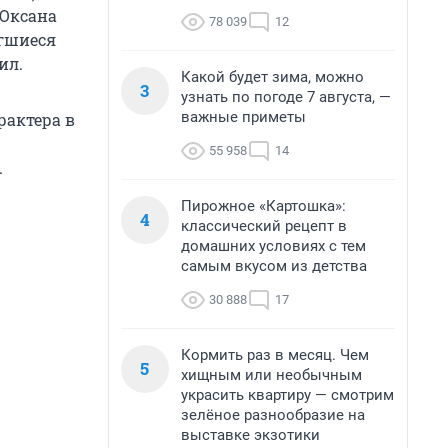
 Оксана
78 039
12
ргшиеся
ил.
Какой будет зима, можно
3
узнать по погоде 7 августа, —
важные приметы
рактера в
55 958
14
.
Пирожное «Картошка»:
4
классический рецепт в
домашних условиях с тем
самым вкусом из детства
30 888
17
Кормить раз в месяц. Чем
5
хищным или необычным
украсить квартиру — смотрим
зелёное разнообразие на
выставке экзотики