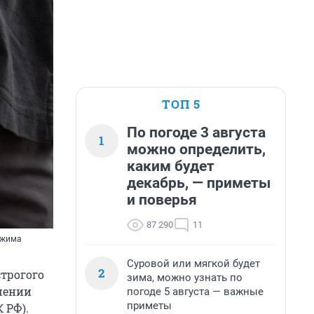
ТОП 5
По погоде 3 августа
1
можно определить,
каким будет
декабрь, — приметы
и поверья
87 290
11
ежима
Суровой или мягкой будет
2
строгого
зима, можно узнать по
шении
погоде 5 августа — важные
приметы
 РФ).