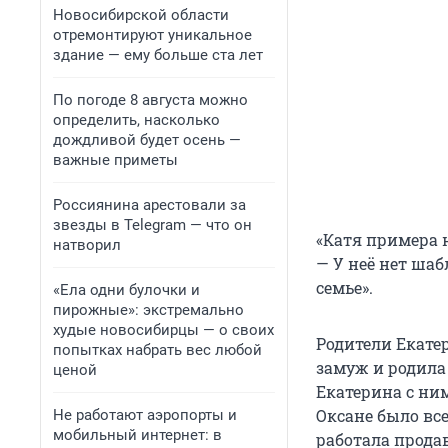
Новосибирской области
отремонтируют уникальное
здание — ему больше ста лет
По погоде 8 августа можно
определить, насколько
дождливой будет осень —
важные приметы
Россиянина арестовали за
звезды в Telegram — что он
«Катя примера 
натворил
— У неё нет ша
семье».
«Ела одни булочки и
пирожные»: экстремально
худые новосибирцы — о своих
Родители Екатер
попытках набрать вес любой
замуж и родила 
ценой
Екатерина с ним
Оксане было все
Не работают аэропорты и
мобильный интернет: в
работала продав