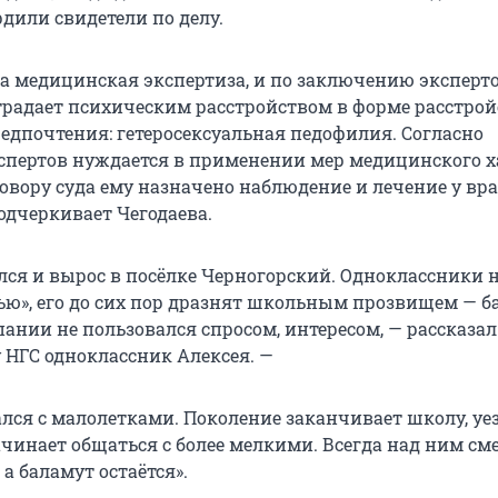
дили свидетели по делу.
а медицинская экспертиза, и по заключению эксперт
традает психическим расстройством в форме расстрой
редпочтения: гетеросексуальная педофилия. Согласно
пертов нуждается в применении мер медицинского х
овору суда ему назначено наблюдение и лечение у вра
одчеркивает Чегодаева.
ился и вырос в посёлке Черногорский. Одноклассники
ью», его до сих пор дразнят школьным прозвищем — б
ании не пользовался спросом, интересом, — рассказал
 НГС одноклассник Алексея. —
лся с малолетками. Поколение заканчивает школу, уе
ачинает общаться с более мелкими. Всегда над ним см
 а баламут остаётся».