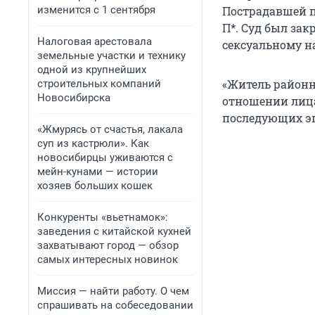
изменится с 1 сентября
Пострадавшей п
П*. Суд был за
Налоговая арестовала
сексуальному н
земельные участки и технику
одной из крупнейших
«Житель районн
строительных компаний
Новосибирска
отношении лица
последующих эп
«Жмурясь от счастья, лакала
суп из кастрюли». Как
новосибирцы уживаются с
мейн-кунами — истории
хозяев больших кошек
Конкуренты «вьетнамок»:
заведения с китайской кухней
захватывают город — обзор
самых интересных новинок
Миссия — найти работу. О чем
спрашивать на собеседовании