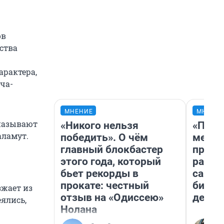
ов
ства
арактера,
ча-
МНЕНИЕ
МНЕНИ
 называют
«Никого нельзя
«Поку
аламут.
победить». О чём
мешке
главный блокбастер
предп
этого года, который
расска
бьет рекорды в
самом
прокате: честный
бизне
зжает из
отзыв на «Одиссею»
дешев
еялись,
Нолана