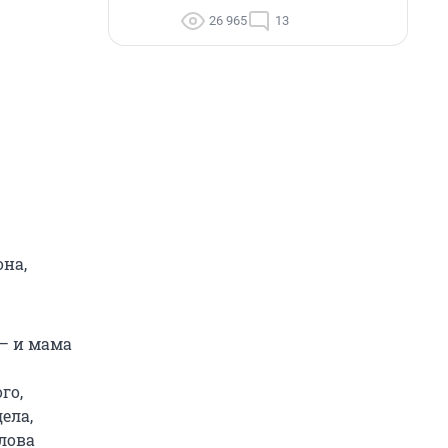
26 965
13
на,
 — и мама
го,
ела,
лова