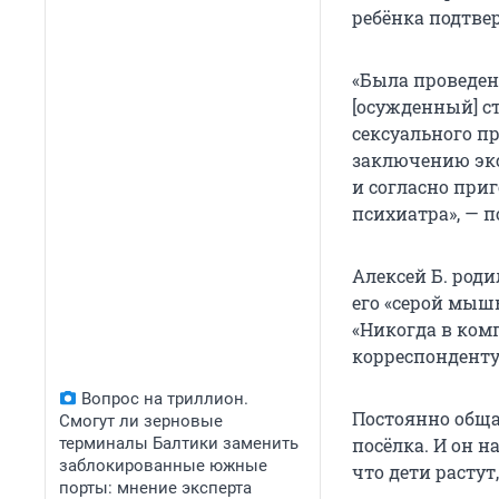
ребёнка подтвер
«Была проведен
[осужденный] с
сексуального п
заключению экс
и согласно приг
психиатра», — п
Алексей Б. род
его «серой мыш
«Никогда в комп
корреспонденту
Вопрос на триллион.
Постоянно обща
Смогут ли зерновые
терминалы Балтики заменить
посёлка. И он н
заблокированные южные
что дети растут,
порты: мнение эксперта