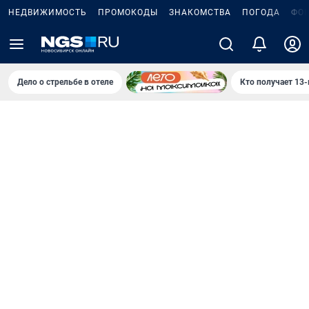
НЕДВИЖИМОСТЬ
ПРОМОКОДЫ
ЗНАКОМСТВА
ПОГОДА
ФО
Дело о стрельбе в отеле
Кто получает 13-