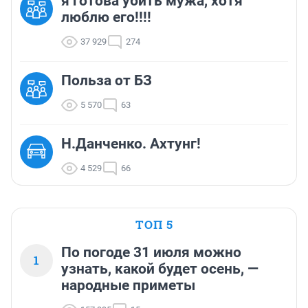
я готова убить мужа, хотя
люблю его!!!!
37 929
274
Польза от БЗ
5 570
63
Н.Данченко. Ахтунг!
4 529
66
ТОП 5
По погоде 31 июля можно
1
узнать, какой будет осень, —
народные приметы