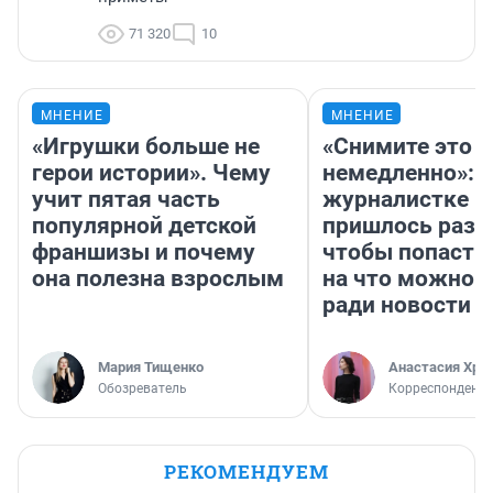
71 320
10
МНЕНИЕ
МНЕНИЕ
«Игрушки больше не
«Снимите это
герои истории». Чему
немедленно»:
учит пятая часть
журналистке Н
популярной детской
пришлось разд
франшизы и почему
чтобы попасть 
она полезна взрослым
на что можно 
ради новости
Мария Тищенко
Анастасия Хри
Обозреватель
Корреспондент
РЕКОМЕНДУЕМ