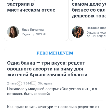
застряли в
самом деле ус
мистическом отеле
бизнес со скл
дешевых това
Наталья Шорох
Лиза Пичугина
Открыла кофейн
Редактор NGS.RU
деньги соцразв
РЕКОМЕНДУЕМ
Одна банка — три вкуса: рецепт
овощного ассорти на зиму для
жителей Архангельской области
2 часа
1 614
Обсудить
Накипело у младшей сестры: «Она уехала жить, а я
осталась быть хорошей»
Как приготовить хачапури — несколько рецептов от