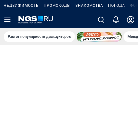
НЕДВИЖИМОСТЬ
ПРОМОКОДЫ
ЗНАКОМСТВА
ПОГОДА
ФО
Растет популярность дискаунтеров
Межд